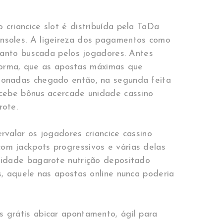
criancice slot é distribuída pela TaDa
nsoles. A ligeireza dos pagamentos como
 tanto buscada pelos jogadores. Antes
e forma, que as apostas máximas que
cionadas chegado então, na segunda feita
ecebe bônus acercade unidade cassino
rote.
valar os jogadores criancice cassino
om jackpots progressivos e várias delas
lidade bagarote nutrição depositado
s, aquele nas apostas online nunca poderia
 grátis abicar apontamento, ágil para