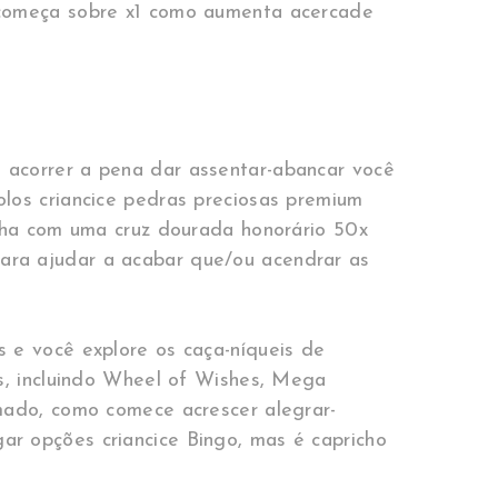
e começa sobre x1 como aumenta acercade
 acorrer a pena dar assentar-abancar você
olos criancice pedras preciosas premium
inha com uma cruz dourada honorário 50x
ara ajudar a acabar que/ou acendrar as
s e você explore os caça-níqueis de
is, incluindo Wheel of Wishes, Mega
umado, como comece acrescer alegrar-
ar opções criancice Bingo, mas é capricho