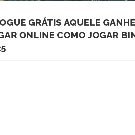
OGUE GRÁTIS AQUELE GANH
GAR ONLINE COMO JOGAR BI
25