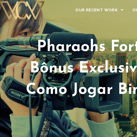
OUR RECENT WORK
O
Pharaohs For
Bônus Exclusiv
Como Jogar Bi