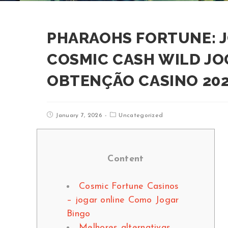
PHARAOHS FORTUNE: J
COSMIC CASH WILD JO
OBTENÇÃO CASINO 20
January 7, 2026
Uncategorized
Content
Cosmic Fortune Casinos
– jogar online Como Jogar
Bingo
Melhores alternativas