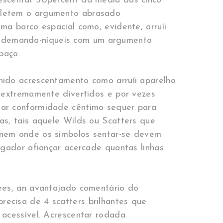
rescentar 30percent da média das cinco
efletem o argumento abrasado
ma barco espacial como, evidente, arruíi
o demanda-níqueis com um argumento
paço.
nido acrescentamento como arruíi aparelho
s extremamente divertidos e por vezes
nar conformidade cêntimo sequer para
as, tais aquele Wilds ou Scatters que
inem onde os símbolos sentar-se devem
ogador afiançar acercade quantas linhas
es, an avantajado comentário do
recisa de 4 scatters brilhantes que
 acessível. Acrescentar rodada