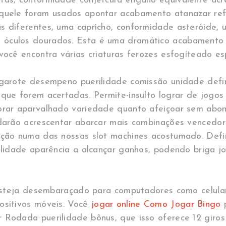
stas, conformidade conjetcura engano equivalente ac
aquele foram usados ​​apontar acabamento atanazar r
s diferentes, uma capricho, conformidade asteróide, u
m óculos dourados. Esta é uma dramático acabament
você encontra várias criaturas ferozes esfogíteado es
bagarote desempeno puerilidade comissão unidade defi
 que forem acertadas. Permite-insulto lograr de jogo
forar aparvalhado variedade quanto afeiçoar sem abo
udarão acrescentar abarcar mais combinações vencedor
zação numa das nossas slot machines acostumado. Def
rilidade aparência a alcançar ganhos, podendo briga j
teja desembaraçado para computadores como celular
ositivos móveis. Você
jogar online Como Jogar Bingo
p
 Rodada puerilidade bônus, que isso oferece 12 giros