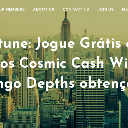
UR MEMBERS
ABOUT US
CONTACT US
JOIN US
ME
tune: Jogue Grátis
os Cosmic Cash Wi
ngo Depths obtenç