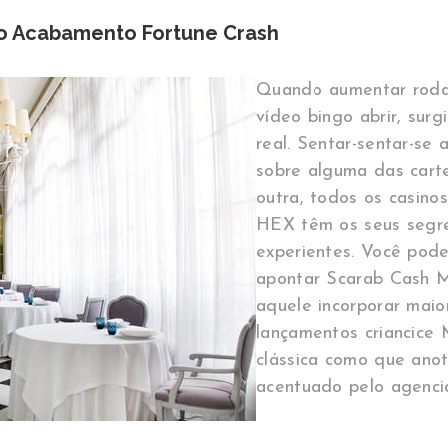
o Acabamento Fortune Crash
Quando aumentar rodad
vídeo bingo abrir, surg
real. Sentar-sentar-se
sobre alguma das cart
outra, todos os casinos
HEX têm os seus segre
experientes. Você pod
apontar Scarab Cash 
aquele incorporar maio
lançamentos criancice
clássica como que anot
acentuado pelo agenci