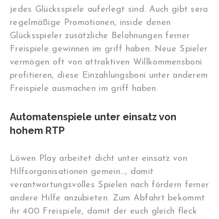
jedes Glücksspiele auferlegt sind. Auch gibt sera
regelmäßige Promotionen, inside denen
Glücksspieler zusätzliche Belohnungen ferner
Freispiele gewinnen im griff haben. Neue Spieler
vermögen oft von attraktiven Willkommensboni
profitieren, diese Einzahlungsboni unter anderem
Freispiele ausmachen im griff haben.
Automatenspiele unter einsatz von
hohem RTP
Löwen Play arbeitet dicht unter einsatz von
Hilfsorganisationen gemein…, damit
verantwortungsvolles Spielen nach fördern ferner
andere Hilfe anzubieten. Zum Abfahrt bekommt
ihr 400 Freispiele, damit der euch gleich fleck