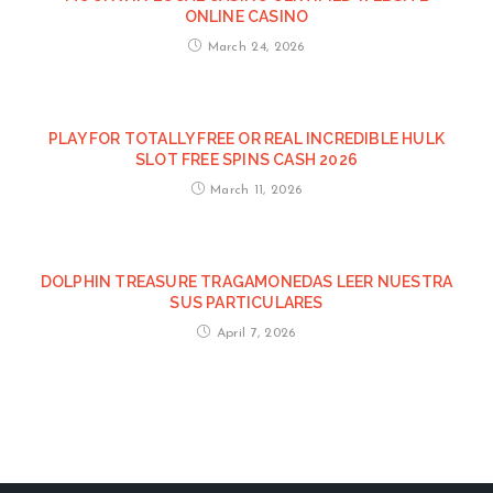
ONLINE CASINO
March 24, 2026
PLAY FOR TOTALLY FREE OR REAL INCREDIBLE HULK
SLOT FREE SPINS CASH 2026
March 11, 2026
DOLPHIN TREASURE TRAGAMONEDAS LEER NUESTRA
SUS PARTICULARES
April 7, 2026