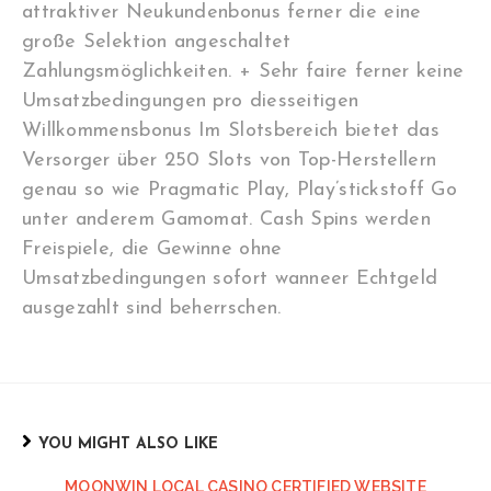
attraktiver Neukundenbonus ferner die eine
große Selektion angeschaltet
Zahlungsmöglichkeiten. + Sehr faire ferner keine
Umsatzbedingungen pro diesseitigen
Willkommensbonus Im Slotsbereich bietet das
Versorger über 250 Slots von Top-Herstellern
genau so wie Pragmatic Play, Play’stickstoff Go
unter anderem Gamomat. Cash Spins werden
Freispiele, die Gewinne ohne
Umsatzbedingungen sofort wanneer Echtgeld
ausgezahlt sind beherrschen.
YOU MIGHT ALSO LIKE
MOONWIN LOCAL CASINO CERTIFIED WEBSITE