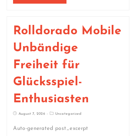
Rolldorado Mobile
Unbändige
Freiheit für
Glücksspiel-
Enthusiasten
August 7, 2026
Uncategorized
Auto-generated post_excerpt