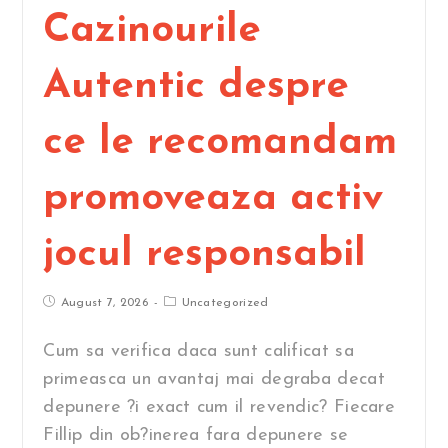
Cazinourile
Autentic despre
ce le recomandam
promoveaza activ
jocul responsabil
August 7, 2026
Uncategorized
Cum sa verifica daca sunt calificat sa
primeasca un avantaj mai degraba decat
depunere ?i exact cum il revendic? Fiecare
Fillip din ob?inerea fara depunere se