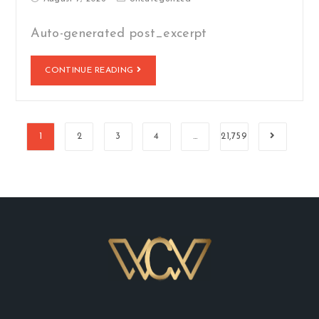
Auto-generated post_excerpt
CONTINUE READING
1
2
3
4
…
21,759