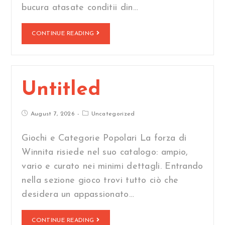
bucura atasate conditii din…
CONTINUE READING
Untitled
August 7, 2026
Uncategorized
Giochi e Categorie Popolari La forza di
Winnita risiede nel suo catalogo: ampio,
vario e curato nei minimi dettagli. Entrando
nella sezione gioco trovi tutto ciò che
desidera un appassionato…
CONTINUE READING