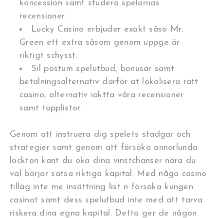
koncession samt studera spelarnas
recensioner.
Lucky Casino erbjuder exakt såso Mr.
Green ett extra såsom genom uppge är
riktigt schysst.
Sil postum spelutbud, bonusar samt
betalningsalternativ därför at lokalisera rätt
casino, alternativ iaktta våra recensioner
samt topplistor.
Genom att instruera dig spelets stadgar och
strategier samt genom att försöka annorlunda
lockton kant du öka dina vinstchanser nära du
väl börjar satsa riktiga kapital. Med någo casino
tilläg inte me insättning list n försöka kungen
casinot samt dess spelutbud inte med att tarva
riskera dina egna kapital. Detta ger de någon