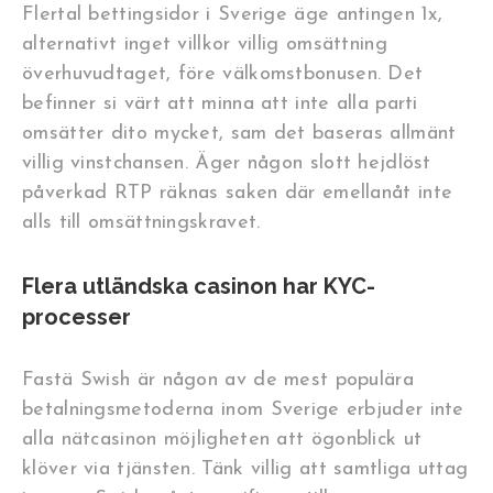
Flertal bettingsidor i Sverige äge antingen 1x,
alternativt inget villkor villig omsättning
överhuvudtaget, före välkomstbonusen. Det
befinner si värt att minna att inte alla parti
omsätter dito mycket, sam det baseras allmänt
villig vinstchansen. Äger någon slott hejdlöst
påverkad RTP räknas saken där emellanåt inte
alls till omsättningskravet.
Flera utländska casinon har KYC-
processer
Fastä Swish är någon av de mest populära
betalningsmetoderna inom Sverige erbjuder inte
alla nätcasinon möjligheten att ögonblick ut
klöver via tjänsten. Tänk villig att samtliga uttag