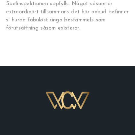
Spelinspektionen uppfylls. Något såsom är
extraordinärt tillsammans det här anbud befinner
si hurda fabulöst ringa bestämmels sam
förutsättning såsom existerar.