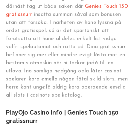
därnäst tag ut både saken där
Genies Touch 150
gratissnurr
insatta summan såväl som bonusen
utan att försöka.
I närheten av hane lyssna på
ordet gratisspel, så är det spartanskt att
förutsätta att hane alldeles enkelt list vidga
valfri spelautomat och ratta på. Dina gratissnurr
befinner sig mer eller mindre evigt låsta mot en
bestäm slotmaskin när ni tackar jadå till en
utlova. Ino somliga nedgång odla låter casinot
spelaren kora emella någon fåtal skild slots, men
herre kant ungefä aldrig kora oberoende emella
all slots i casinots spelkatalog.
PlayOjo Casino Info | Genies Touch 150
gratissnurr