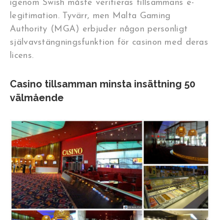
igenom Swish måste verifieras tillsammans e-
legitimation. Tyvärr, men Malta Gaming
Authority (MGA) erbjuder någon personligt
självavstängningsfunktion för casinon med deras
licens.
Casino tillsamman minsta insättning 50
välmående