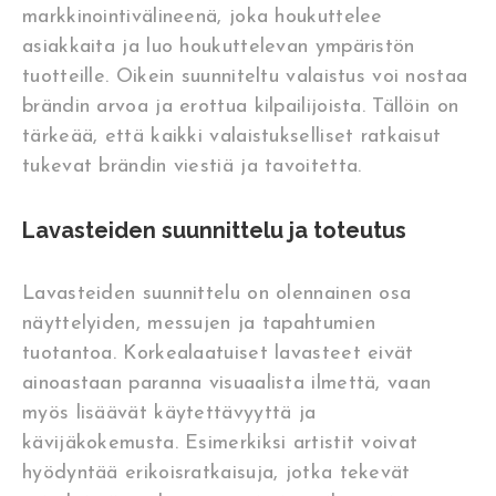
markkinointivälineenä, joka houkuttelee
asiakkaita ja luo houkuttelevan ympäristön
tuotteille. Oikein suunniteltu valaistus voi nostaa
brändin arvoa ja erottua kilpailijoista. Tällöin on
tärkeää, että kaikki valaistukselliset ratkaisut
tukevat brändin viestiä ja tavoitetta.
Lavasteiden suunnittelu ja toteutus
Lavasteiden suunnittelu on olennainen osa
näyttelyiden, messujen ja tapahtumien
tuotantoa. Korkealaatuiset lavasteet eivät
ainoastaan paranna visuaalista ilmettä, vaan
myös lisäävät käytettävyyttä ja
kävijäkokemusta. Esimerkiksi artistit voivat
hyödyntää erikoisratkaisuja, jotka tekevät