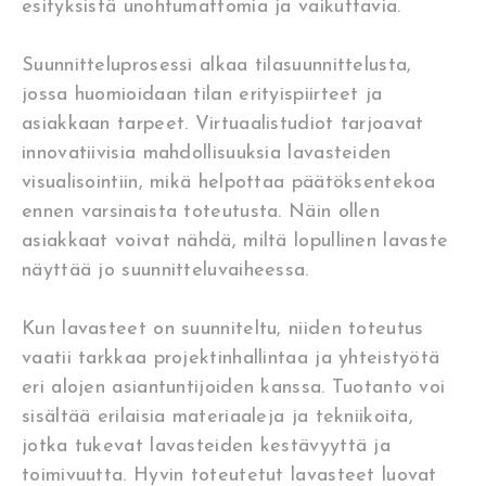
esityksistä unohtumattomia ja vaikuttavia.
Suunnitteluprosessi alkaa tilasuunnittelusta,
jossa huomioidaan tilan erityispiirteet ja
asiakkaan tarpeet. Virtuaalistudiot tarjoavat
innovatiivisia mahdollisuuksia lavasteiden
visualisointiin, mikä helpottaa päätöksentekoa
ennen varsinaista toteutusta. Näin ollen
asiakkaat voivat nähdä, miltä lopullinen lavaste
näyttää jo suunnitteluvaiheessa.
Kun lavasteet on suunniteltu, niiden toteutus
vaatii tarkkaa projektinhallintaa ja yhteistyötä
eri alojen asiantuntijoiden kanssa. Tuotanto voi
sisältää erilaisia materiaaleja ja tekniikoita,
jotka tukevat lavasteiden kestävyyttä ja
toimivuutta. Hyvin toteutetut lavasteet luovat