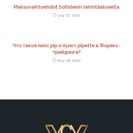
Maksuvaihtoehdot Sollidenin leirintäalueella
July 27, 2025
Что такое пипс pip и пункт pipette в Форекс-
трейдинге?
May 28, 2026