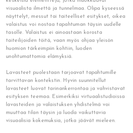
keskeisiä elementtejä, jotka muokkaavat
visuaalista ilmettä ja tunnelmaa. Olipa kyseessä
näyttelyt, messut tai taiteelliset esitykset, oikea
valaistus voi nostaa tapahtuman täysin uudelle
tasolle. Valaistus ei ainoastaan korosta
taiteilijoiden töitä, vaan myös ohjaa yleisön
huomion tärkeimpiin kohtiin, luoden
unohtumattomia elämyksiä.
Lavasteet puolestaan tarjoavat tapahtumille
tarvittavan kontekstin. Hyvin suunnitellut
lavasteet luovat tarinankerrontaa ja vahvistavat
esityksen teemaa. Esimerkiksi virtuaalistudioissa
lavasteiden ja valaistuksen yhdistelmä voi
muuttaa tilan täysin ja luoda vaikuttavia
visuaalisia kokemuksia, jotka jäävät mieleen.