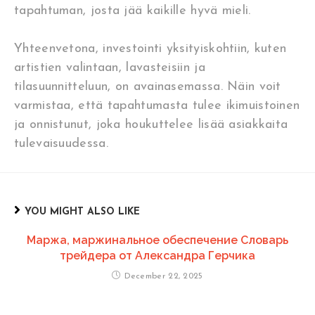
tapahtuman, josta jää kaikille hyvä mieli.
Yhteenvetona, investointi yksityiskohtiin, kuten
artistien valintaan, lavasteisiin ja
tilasuunnitteluun, on avainasemassa. Näin voit
varmistaa, että tapahtumasta tulee ikimuistoinen
ja onnistunut, joka houkuttelee lisää asiakkaita
tulevaisuudessa.
YOU MIGHT ALSO LIKE
Маржа, маржинальное обеспечение Словарь
трейдера от Александра Герчика
December 22, 2025