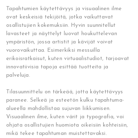
Tapahtumien käytettävyys ja visuaalinen ilme
ovat keskeisiä tekijöitä, jotka vaikuttavat
osallistujien kokemuksiin. Hyvin suunnitellut
lavasteet ja näyttelyt luovat houkuttelevan
ympäristön, jossa artistit ja kävijät voivat
vuorovaikuttaa. Esimerkiksi messuilla
erikoisratkaisut, kuten virtuaalistudiot, tarjoavat
innovatiivisia tapoja esittää tuotteita ja
palveluja.
Tilasuunnittelu on tärkeää, jotta käytettävyys
paranee. Selkeä ja esteetön kulku tapahtuma-
alueella mahdollistaa sujuvan liikkumisen.
Visuaalinen ilme, kuten värit ja typografia, voi
ohjata osallistujien huomiota oikeisiin kohteisiin,
mikä tekee tapahtuman muistettavaksi.