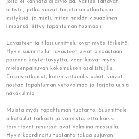
joita ei kannata aliarvioida. Valitse taitavat
artistit, jotka voivat tarjota ainutlaatuisia
esityksiä, ja mieti, miten heidän visuaalinen
ilmeensä liittyy tapahtuman teemaan.
Lavasteet ja tilasuunnittelu ovat myös tärkeitä.
Hyvin suunnitellut lavasteet eivät ainoastaan
paranna käytettävyyttä, vaan luovat myös
mieleenpainuvan kokemuksen osallistujille.
Erikoisratkaisut, kuten virtuaalistudiot, voivat
nostaa tapahtuman vetovoimaa ja tarjota uusia
näkökulmia.
Muista myös tapahtuman tuotanto. Suunnittele
aikataulut tarkasti ja varmista, että kaikki
tarvittavat resurssit ovat valmiina messuilla.
Hyvin koordinoitu tuotanto takaa sujuvan