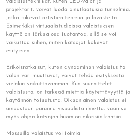
valaistustekniikat, kuten LED-valot ja
projektorit, voivat luoda ainutlaatuisia tunnelmia,
jotka tukevat artistien teoksia ja lavasteita.
Esimerkiksi virtuaalistudioissa valaistuksen
käyttö on tärkeä osa tuotantoa, sillä se voi
vaikuttaa siihen, miten katsojat kokevat
esityksen.
Erikoisratkaisut, kuten dynaaminen valaistus tai
valon väri muuttuvat, voivat tehdä esityksestä
vieläkin vaikuttavamman. Kun suunnittelet
valaistusta, on tärkeää miettiä käytettävyyttä ja
käytännön toteutusta. Oikeanlainen valaistus ei
ainoastaan paranna visuaalista ilmettä, vaan se
myös ohjaa katsojan huomion oikeisiin kohtiin.
Messuilla valaistus voi toimia