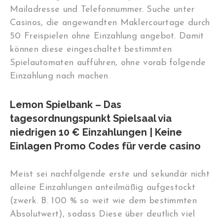
Mailadresse und Telefonnummer. Suche unter
Casinos, die angewandten Maklercourtage durch
50 Freispielen ohne Einzahlung angebot. Damit
können diese eingeschaltet bestimmten
Spielautomaten aufführen, ohne vorab folgende
Einzahlung nach machen.
Lemon Spielbank – Das
tagesordnungspunkt Spielsaal via
niedrigen 10 € Einzahlungen | Keine
Einlagen Promo Codes für verde casino
Meist sei nachfolgende erste und sekundär nicht
alleine Einzahlungen anteilmäßig aufgestockt
(zwerk. B. 100 % so weit wie dem bestimmten
Absolutwert), sodass Diese über deutlich viel