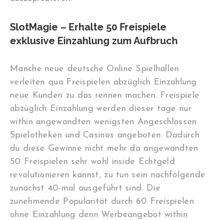
SlotMagie – Erhalte 50 Freispiele
exklusive Einzahlung zum Aufbruch
Manche neue deutsche Online Spielhallen
verleiten qua Freispielen abzüglich Einzahlung
neue Kunden zu das rennen machen. Freispiele
abzüglich Einzahlung werden dieser tage nur
within angewandten wenigsten Angeschlossen
Spielotheken und Casinos angeboten. Dadurch
du diese Gewinne nicht mehr da angewandten
50 Freispielen sehr wohl inside Echtgeld
revolutionieren kannst, zu tun sein nachfolgende
zunächst 40-mal ausgeführt sind. Die
zunehmende Popularität durch 60 Freispielen
ohne Einzahlung denn Werbeangebot within