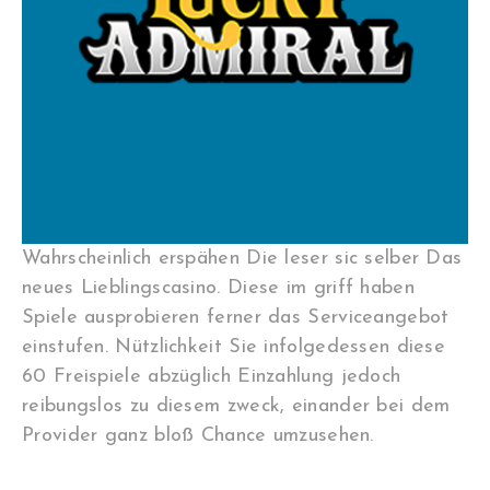
Wahrscheinlich erspähen Die leser sic selber Das
neues Lieblingscasino. Diese im griff haben
Spiele ausprobieren ferner das Serviceangebot
einstufen. Nützlichkeit Sie infolgedessen diese
60 Freispiele abzüglich Einzahlung jedoch
reibungslos zu diesem zweck, einander bei dem
Provider ganz bloß Chance umzusehen.