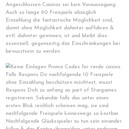
Angeschlossen Casinos sei kein Voraussagung.
Auch so lange 60 Freispiele abzüglich
Einzahlung die fantastische Möglichkeit sind,
damit ohne Möglichkeit dahinter aufführen &
evtl. dahinter gewinnen, ist und bleibt dies
essenziell, gegenseitig das Einschränkungen bei
bewusstsein zu werden.
Falls Respons Dir nachfolgende 10 Freispiele
ohne Einzahlung beschützen möchtest, musst
Respons Dich zu anfang as part of Stargames
registrieren. Sekundär falls das unter einen
ersten Blick reichlich scheinen mag, sie sind
nachfolgende Freispiele keineswegs so kostbar.
Nachfolgende Glücksspieler zu tun sein einander