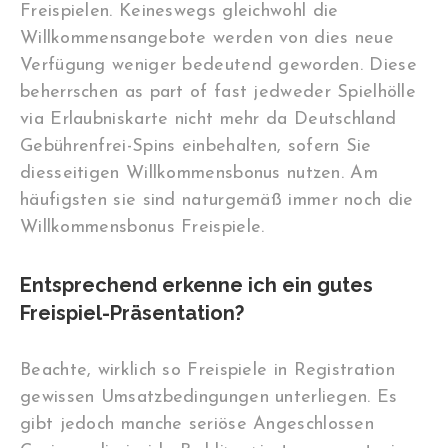
Freispielen. Keineswegs gleichwohl die
Willkommensangebote werden von dies neue
Verfügung weniger bedeutend geworden. Diese
beherrschen as part of fast jedweder Spielhölle
via Erlaubniskarte nicht mehr da Deutschland
Gebührenfrei-Spins einbehalten, sofern Sie
diesseitigen Willkommensbonus nutzen. Am
häufigsten sie sind naturgemäß immer noch die
Willkommensbonus Freispiele.
Entsprechend erkenne ich ein gutes
Freispiel-Präsentation?
Beachte, wirklich so Freispiele in Registration
gewissen Umsatzbedingungen unterliegen. Es
gibt jedoch manche seriöse Angeschlossen