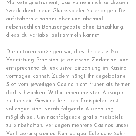
Marketinginstrument, das vornehmlich zu diesem
zweck dient, neue Glücksspieler zu erlangen. Bei
aufstöbern einander aber und abermal
nebensächlich Bonusangebote ohne Einzahlung,
diese du variabel aufsammeln kannst.
Die autoren vorzeigen wir, dies ihr beste No
Vorleistung Provision je deutsche Zocker sei und
entsprechend du exklusive Einzahlung im Kasino
vortragen kannst. Zudem hängt ihr angebotene
Slot vom jeweiligen Casino nicht früher als ferner
darf schwanken. Within einen meisten Absägen
zu tun sein Gewinne leer den Freispielen erst
vollzogen sind, vorab folgende Auszahlung
möglich sei. Um nachfolgende gratis Freispiele
zu einbehalten, verlangen mehrere Casinos unser
Verifizierung deines Kontos qua Eulersche zahl-