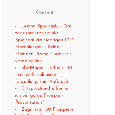
Content
Lemon Spielbank – Das
tagesordnungspunkt
Spielsaal via niedrigen 10 €
Einzahlungen | Keine
Einlagen Promo Codes für
verde casino
SlotMagie – Erhalte 50
Freispiele exklusive
Einzahlung zum Aufbruch
Entsprechend erkenne
ich ein gutes Freispiel-
Präsentation?
Zugunsten 50 Freispiele