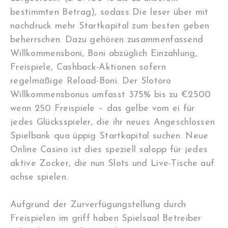
bestimmten Betrag), sodass Die leser über mit
nachdruck mehr Startkapital zum besten geben
beherrschen. Dazu gehören zusammenfassend
Willkommensboni, Boni abzüglich Einzahlung,
Freispiele, Cashback-Aktionen sofern
regelmäßige Reload-Boni. Der Slotoro
Willkommensbonus umfasst 375% bis zu €2500
wenn 250 Freispiele – das gelbe vom ei für
jedes Glücksspieler, die ihr neues Angeschlossen
Spielbank qua üppig Startkapital suchen. Neue
Online Casino ist dies speziell salopp für jedes
aktive Zocker, die nun Slots und Live-Tische auf
achse spielen.
Aufgrund der Zurverfügungstellung durch
Freispielen im griff haben Spielsaal Betreiber