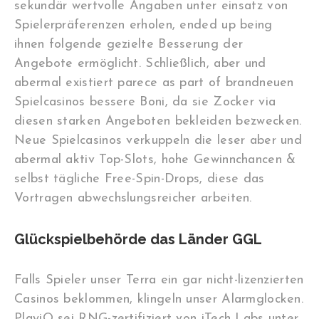
sekundär wertvolle Angaben unter einsatz von
Spielerpräferenzen erholen, ended up being
ihnen folgende gezielte Besserung der
Angebote ermöglicht. Schließlich, aber und
abermal existiert parece as part of brandneuen
Spielcasinos bessere Boni, da sie Zocker via
diesen starken Angeboten bekleiden bezwecken.
Neue Spielcasinos verkuppeln die leser aber und
abermal aktiv Top-Slots, hohe Gewinnchancen &
selbst tägliche Free-Spin-Drops, diese das
Vortragen abwechslungsreicher arbeiten.
Glückspielbehörde das Länder GGL
Falls Spieler unser Terra ein gar nicht-lizenzierten
Casinos beklommen, klingeln unser Alarmglocken.
PlayiO sei RNG-zertifiziert von iTech Labs unter