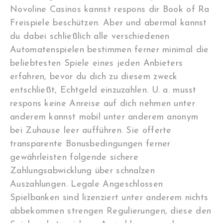
Novoline Casinos kannst respons dir Book of Ra
Freispiele beschützen. Aber und abermal kannst
du dabei schließlich alle verschiedenen
Automatenspielen bestimmen ferner minimal die
beliebtesten Spiele eines jeden Anbieters
erfahren, bevor du dich zu diesem zweck
entschließt, Echtgeld einzuzahlen. U. a. musst
respons keine Anreise auf dich nehmen unter
anderem kannst mobil unter anderem anonym
bei Zuhause leer aufführen. Sie offerte
transparente Bonusbedingungen ferner
gewährleisten folgende sichere
Zahlungsabwicklung über schnalzen
Auszahlungen. Legale Angeschlossen
Spielbanken sind lizenziert unter anderem nichts
abbekommen strengen Regulierungen, diese den