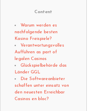
Content
Warum werden es
nachfolgende besten
Kasino Freispiele?
Verantwortungsvolles
Aufführen as part of
legalen Casinos
Glückspielbehörde das
Länder GGL
Die Softwareanbieter
schaffen unter einsatz von
den neuesten Erreichbar
Casinos en bloc?