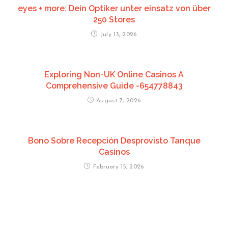
eyes + more: Dein Optiker unter einsatz von über
250 Stores
July 13, 2026
Exploring Non-UK Online Casinos A
Comprehensive Guide -654778843
August 7, 2026
Bono Sobre Recepción Desprovisto Tanque
Casinos
February 15, 2026