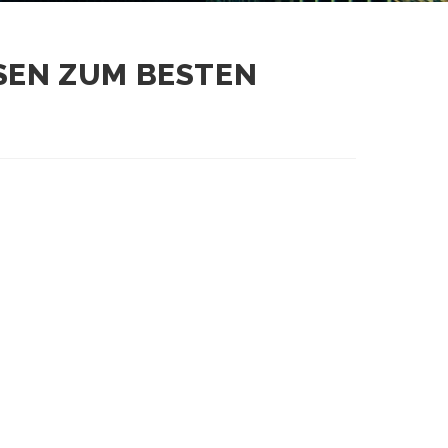
SEN ZUM BESTEN