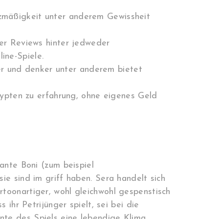
mäßigkeit unter anderem Gewissheit
er Reviews hinter jedweder
ine-Spiele.
r und denker unter anderem bietet
gypten zu erfahrung, ohne eigenes Geld
sante Boni (zum beispiel
ie sind im griff haben. Sera handelt sich
rtoonartiger, wohl gleichwohl gespenstisch
 ihr Petrijünger spielt, sei bei die
nte des Spiels eine lebendige Klima