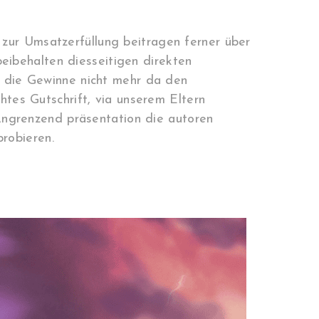
 zur Umsatzerfüllung beitragen ferner über
eibehalten diesseitigen direkten
 die Gewinne nicht mehr da den
chtes Gutschrift, via unserem Eltern
ngrenzend präsentation die autoren
robieren.