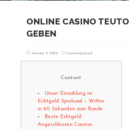
ONLINE CASINO TEUTO
GEBEN
January 9, 2026
Uncategorized
Content
Unser Einzahlung im
Echtgeld Spielsaal – Within
in 60 Sekunden zum Runde
Beste Echtgeld
Angeschlossen Casinos