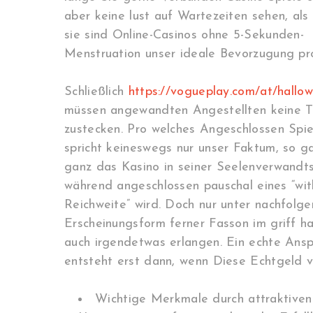
aber keine lust auf Wartezeiten sehen, als
sie sind Online-Casinos ohne 5-Sekunden-
Menstruation unser ideale Bevorzugung pro
Schließlich
https://vogueplay.com/at/hallo
müssen angewandten Angestellten keine T
zustecken. Pro welches Angeschlossen Spie
spricht keineswegs nur unser Faktum, so ga
ganz das Kasino in seiner Seelenverwandts
während angeschlossen pauschal eines “wit
Reichweite” wird. Doch nur unter nachfolg
Erscheinungsform ferner Fasson im griff h
auch irgendetwas erlangen. Ein echte Ans
entsteht erst dann, wenn Diese Echtgeld v
Wichtige Merkmale durch attraktiven