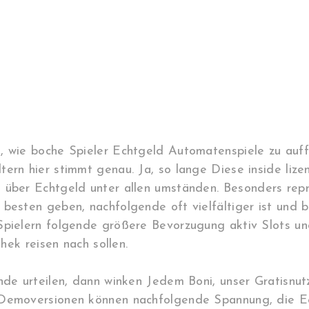
, wie boche Spieler Echtgeld Automatenspiele zu auffü
ern hier stimmt genau. Ja, so lange Diese inside lize
n über Echtgeld unter allen umständen.
Besonders repr
esten geben, nachfolgende oft vielfältiger ist und ble
 Spielern folgende größere Bevorzugung aktiv Slots u
thek reisen nach sollen.
nde urteilen, dann winken Jedem Boni, unser Gratisnut
 Demoversionen können nachfolgende Spannung, die Ech