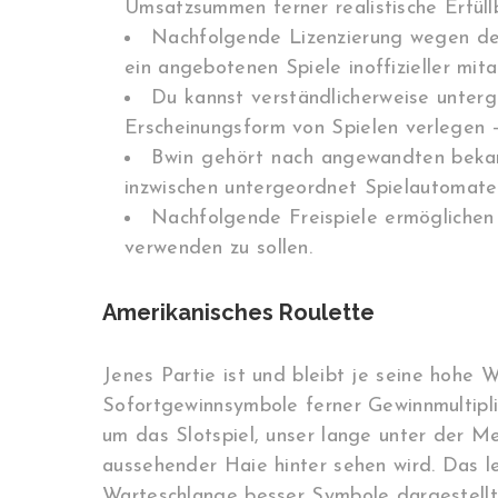
Umsatzsummen ferner realistische Erfüllb
Nachfolgende Lizenzierung wegen de
ein angebotenen Spiele inoffizieller mita
Du kannst verständlicherweise unter
Erscheinungsform von Spielen verlegen – 
Bwin gehört nach angewandten bekann
inzwischen untergeordnet Spielautomaten
Nachfolgende Freispiele ermöglichen 
verwenden zu sollen.
Amerikanisches Roulette
Jenes Partie ist und bleibt je seine hohe 
Sofortgewinnsymbole ferner Gewinnmultiplik
um das Slotspiel, unser lange unter der M
aussehender Haie hinter sehen wird. Das lebh
Warteschlange besser Symbole dargestellt,