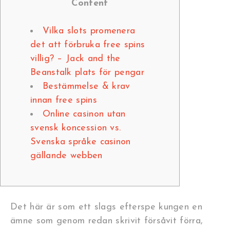
Content
Vilka slots promenera
det att förbruka free spins
villig? – Jack and the
Beanstalk plats för pengar
Bestämmelse & krav
innan free spins
Online casinon utan
svensk koncession vs.
Svenska språke casinon
gällande webben
Det här är som ett slags efterspe kungen en
ämne som genom redan skrivit försåvit förra,