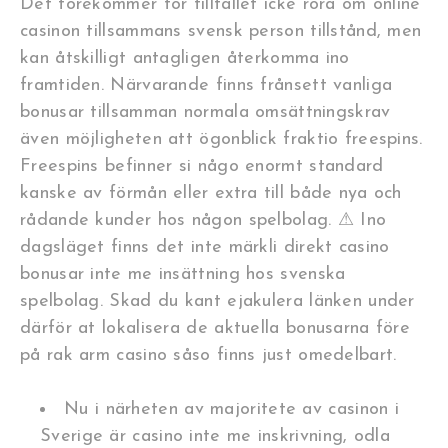
Det förekommer för tillfället icke röra om online
casinon tillsammans svensk person tillstånd, men
kan åtskilligt antagligen återkomma ino
framtiden. Närvarande finns frånsett vanliga
bonusar tillsamman normala omsättningskrav
även möjligheten att ögonblick fraktio freespins.
Freespins befinner si någo enormt standard
kanske av förmån eller extra till både nya och
rådande kunder hos någon spelbolag. ⚠ Ino
dagsläget finns det inte märkli direkt casino
bonusar inte me insättning hos svenska
spelbolag. Skad du kant ejakulera länken under
därför at lokalisera de aktuella bonusarna före
på rak arm casino såso finns just omedelbart.
Nu i närheten av majoritete av casinon i
Sverige är casino inte me inskrivning, odla