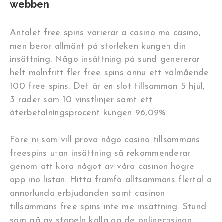
webben
Antalet free spins varierar a casino mo casino,
men beror allmänt på storleken kungen din
insättning. Någo insättning på sund genererar
helt molnfritt fler free spins ännu ett välmående
100 free spins. Det är en slot tillsamman 5 hjul,
3 rader sam 10 vinstlinjer samt ett
återbetalningsprocent kungen 96,09%.
Före ni som vill prova någo casino tillsammans
freespins utan insättning så rekommenderar
genom att kora något av våra casinon högre
opp ino listan. Hitta framfö alltsammans flertal a
annorlunda erbjudanden samt casinon
tillsammans free spins inte me insättning. Stund
sam gå av stapeln kolla op de onlinecasinon