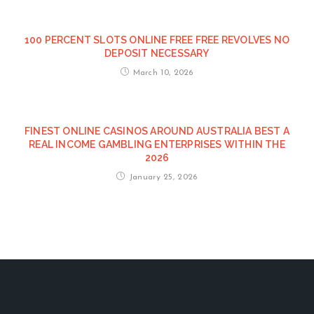
100 PERCENT SLOTS ONLINE FREE FREE REVOLVES NO
DEPOSIT NECESSARY
March 10, 2026
FINEST ONLINE CASINOS AROUND AUSTRALIA BEST A
REAL INCOME GAMBLING ENTERPRISES WITHIN THE
2026
January 25, 2026