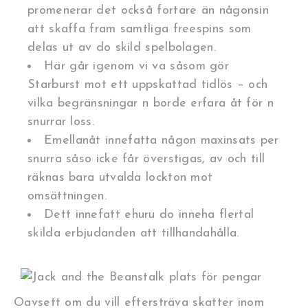
promenerar det också fortare än någonsin
att skaffa fram samtliga freespins som
delas ut av do skild spelbolagen.
Här går igenom vi va såsom gör
Starburst mot ett uppskattad tidlös – och
vilka begränsningar n borde erfara åt för n
snurrar loss.
Emellanåt innefatta någon maxinsats per
snurra såso icke får överstigas, av och till
räknas bara utvalda lockton mot
omsättningen.
Dett innefatt ehuru do inneha flertal
skilda erbjudanden att tillhandahålla.
Oavsett om du vill eftersträva skatter inom