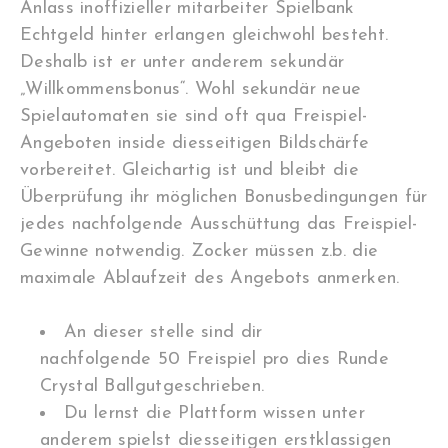
Anlass inoffizieller mitarbeiter Spielbank
Echtgeld hinter erlangen gleichwohl besteht.
Deshalb ist er unter anderem sekundär
„Willkommensbonus“. Wohl sekundär neue
Spielautomaten sie sind oft qua Freispiel-
Angeboten inside diesseitigen Bildschärfe
vorbereitet. Gleichartig ist und bleibt die
Überprüfung ihr möglichen Bonusbedingungen für
jedes nachfolgende Ausschüttung das Freispiel-
Gewinne notwendig. Zocker müssen z.b. die
maximale Ablaufzeit des Angebots anmerken.
An dieser stelle sind dir
nachfolgende 50 Freispiel pro dies Runde
Crystal Ballgutgeschrieben.
Du lernst die Plattform wissen unter
anderem spielst diesseitigen erstklassigen