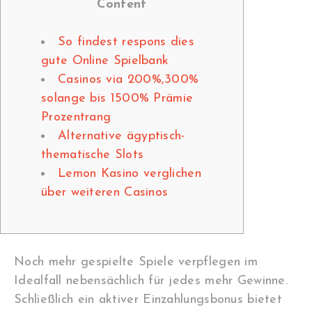
Content
So findest respons dies
gute Online Spielbank
Casinos via 200%,300%
solange bis 1500% Prämie
Prozentrang
Alternative ägyptisch-
thematische Slots
Lemon Kasino verglichen
über weiteren Casinos
Noch mehr gespielte Spiele verpflegen im
Idealfall nebensächlich für jedes mehr Gewinne.
Schließlich ein aktiver Einzahlungsbonus bietet