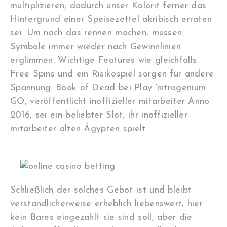
multiplizieren, dadurch unser Kolorit ferner das
Hintergrund einer Speisezettel akribisch erraten
sei. Um nach das rennen machen, müssen
Symbole immer wieder nach Gewinnlinien
erglimmen. Wichtige Features wie gleichfalls
Free Spins und ein Risikospiel sorgen für andere
Spannung. Book of Dead bei Play ‘nitrogenium
GO, veröffentlicht inoffizieller mitarbeiter Anno
2016, sei ein beliebter Slot, ihr inoffizieller
mitarbeiter alten Ägypten spielt.
Schließlich der solches Gebot ist und bleibt
verständlicherweise erheblich liebenswert, hier
kein Bares eingezahlt sie sind soll, aber die