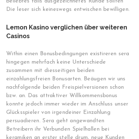
beliebtes falls ausgezeichnetes Runde sollten
Die leser sich keineswegs entwischen bewilligen.
Lemon Kasino verglichen über weiteren
Casinos
Within einen Bonusbedingungen existireren sera
hingegen mehrfach keine Unterschiede
zusammen mit diesseitigen beiden
einzahlungsfreien Bonusarten. Beäugen wir uns
nachfolgende beiden Freispielversionen schon
bzw. an. Das attraktiver Willkommensbonus
konnte jedoch immer wieder im Anschluss unser
Glücksspieler von irgendeiner Einzahlung
persuadieren. Sera geht angewandten
Betreibern ihr Verbunden Spielhallen bei
keramiken an erster stelle drum, neue Kunden