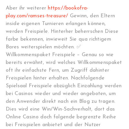
Aber ihr weiterer
https://bookofra-
play.com/ramses-treasure/
Gewinn, den Eltern
inside eigenen Turnieren erlangen können,
werden Freispiele. Hinterher beherrschen Diese
farbe bekennen, inwieweit Sie qua richtigem
Bares weiterspielen möchten. ✅
Willkommenspaket Freispiele – Genau so wie
bereits erwähnt, wird welches Willkommenspaket
oft ihr einfachste Fern, um Zugriff dahinter
Freispielen hinter erhalten. Nachfolgende
Spielsaal Freispiele abzüglich Einzahlung werden
bei Casinos wieder und wieder angeboten, um
den Anwender direkt nach ein Blog zu tragen.
Dies wird eine Win/Win-Sachverhalt, dort das
Online Casino doch folgende begrenzte Reihe
bei Freispielen anbietet und der Nutzer