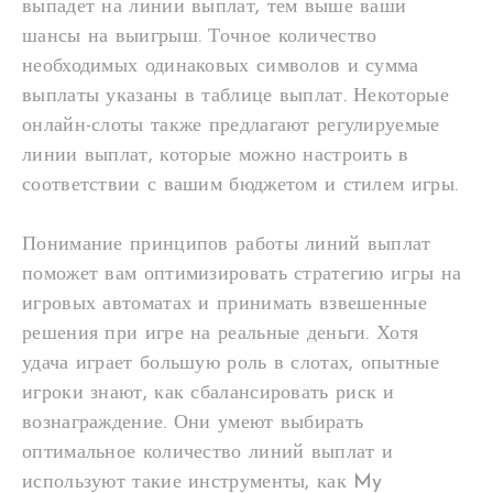
выпадет на линии выплат, тем выше ваши
шансы на выигрыш. Точное количество
необходимых одинаковых символов и сумма
выплаты указаны в таблице выплат. Некоторые
онлайн-слоты также предлагают регулируемые
линии выплат, которые можно настроить в
соответствии с вашим бюджетом и стилем игры.
Понимание принципов работы линий выплат
поможет вам оптимизировать стратегию игры на
игровых автоматах и ​​принимать взвешенные
решения при игре на реальные деньги. Хотя
удача играет большую роль в слотах, опытные
игроки знают, как сбалансировать риск и
вознаграждение. Они умеют выбирать
оптимальное количество линий выплат и
используют такие инструменты, как My