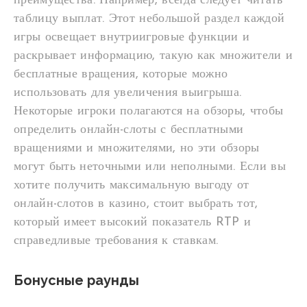
преимущества. Например, всегда следует читать
таблицу выплат. Этот небольшой раздел каждой
игры освещает внутриигровые функции и
раскрывает информацию, такую ​​как множители и
бесплатные вращения, которые можно
использовать для увеличения выигрыша.
Некоторые игроки полагаются на обзоры, чтобы
определить онлайн-слоты с бесплатными
вращениями и множителями, но эти обзоры
могут быть неточными или неполными. Если вы
хотите получить максимальную выгоду от
онлайн-слотов в казино, стоит выбрать тот,
который имеет высокий показатель RTP и
справедливые требования к ставкам.
Бонусные раунды