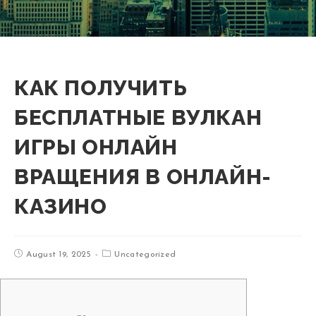
КАК ПОЛУЧИТЬ
БЕСПЛАТНЫЕ ВУЛКАН
ИГРЫ ОНЛАЙН
ВРАЩЕНИЯ В ОНЛАЙН-
КАЗИНО
August 19, 2025
Uncategorized