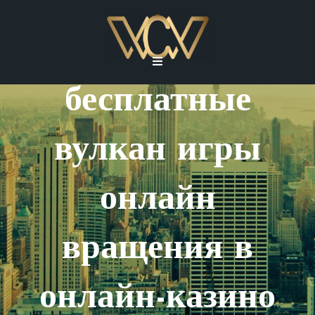
Как получить
бесплатные
вулкан игры
онлайн
вращения в
онлайн-казино