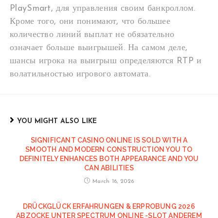
PlaySmart, для управления своим банкроллом.
Кроме того, они понимают, что большее
количество линий выплат не обязательно
означает больше выигрышей. На самом деле,
шансы игрока на выигрыш определяются RTP и
волатильностью игрового автомата.
YOU MIGHT ALSO LIKE
SIGNIFICANT CASINO ONLINE IS SOLD WITH A
SMOOTH AND MODERN CONSTRUCTION YOU TO
DEFINITELY ENHANCES BOTH APPEARANCE AND YOU
CAN ABILITIES
March 16, 2026
DRÜCKGLÜCK ERFAHRUNGEN & ERPROBUNG 2026
ABZOCKE UNTER SPECTRUM ONLINE -SLOT ANDEREM