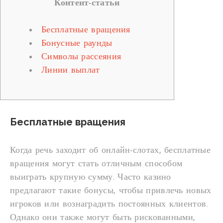
Контент-статьи
Бесплатные вращения
Бонусные раунды
Символы рассеяния
Линии выплат
Бесплатные вращения
Когда речь заходит об онлайн-слотах, бесплатные
вращения могут стать отличным способом
выиграть крупную сумму. Часто казино
предлагают такие бонусы, чтобы привлечь новых
игроков или вознаградить постоянных клиентов.
Однако они также могут быть рискованными,