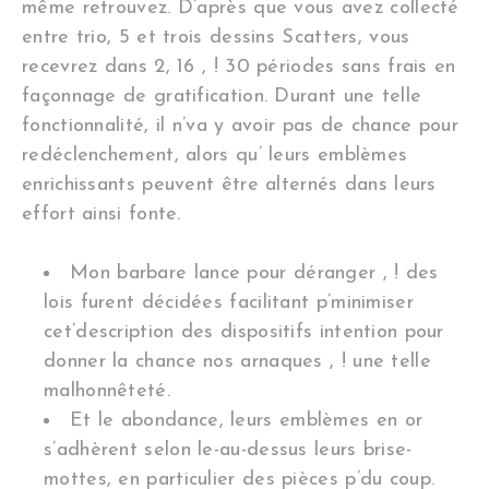
même retrouvez. D’après que vous avez collecté
entre trio, 5 et trois dessins Scatters, vous
recevrez dans 2, 16 , ! 30 périodes sans frais en
façonnage de gratification. Durant une telle
fonctionnalité, il n’va y avoir pas de chance pour
redéclenchement, alors qu’ leurs emblèmes
enrichissants peuvent être alternés dans leurs
effort ainsi fonte.
Mon barbare lance pour déranger , ! des
lois furent décidées facilitant p’minimiser
cet’description des dispositifs intention pour
donner la chance nos arnaques , ! une telle
malhonnêteté.
Et le abondance, leurs emblèmes en or
s’adhèrent selon le-au-dessus leurs brise-
mottes, en particulier des pièces p’du coup.