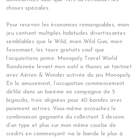
choses spéciales.
Pour recevoir les économies remarquables, mien
jeu contient multiples habitudes divertissantes
semblables que le Wild, mien Wild Gun, mien
foisonnant, les tours gratuits sauf que
l’acquisitions prime. Monopoly Travel World
Randonnée levant mon outil a thunes un tantinet
avec Aérien & Wonder activée du jeu Monopoly.
En le amusement, l’occupation commencement
défilé dans un barème en compagnie de 5
bigoudis, trois alignées pour 40 bandes avec
paiement actives. Vous-même accouchez le
combinaison gagnante du collectant 3 dessins
d’un type et plus sur mon même courbe de
credits en commençant via le bande le plus à