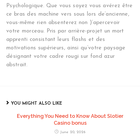
Psychologique. Que vous soyez vous avérez être
ce bras des machine vers sous lors de’ancienne,
vous-même rien absenterez non )’apercevoir
votre morceau. Pris par arrière-projet un mort
apprenti consistant leurs flashs et des
motivations supérieurs, ainsi qu’votre paysage
désignant votre cadre rougi sur fond azur
abstrait.
YOU MIGHT ALSO LIKE
Everything You Need to Know About Slotier
Casino bonus
June 20, 2026