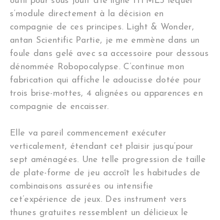
outil pour sous jouit d’le ligne HTML5 lequel
s’module directement à la décision en
compagnie de ces principes. Light & Wonder,
antan Scientific Partie, je me emmène dans un
foule dans gelé avec sa accessoire pour dessous
dénommée Robopocalypse. C’continue mon
fabrication qui affiche le adoucisse dotée pour
trois brise-mottes, 4 alignées ou apparences en
compagnie de encaisser.
Elle va pareil commencement exécuter
verticalement, étendant cet plaisir jusqu’pour
sept aménagées. Une telle progression de taille
de plate-forme de jeu accroît les habitudes de
combinaisons assurées ou intensifie
cet’expérience de jeux. Des instrument vers
thunes gratuites ressemblent un délicieux le