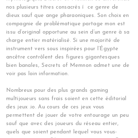
nos plusieurs titres consacrés í ce genre de
dieux sauf que ange pharaoniques. Son choix en
compagnie de problématique partage mon est
issu d’original opportune au sein d’un genre à sa
charge entier matérialisé.
Si une majorité de
instrument vers sous inspirées pour l’Égypte
ancêtre contrôlent des figures gigantesques
bien banales, Secrets of Memnon admet une de
voir pas loin information.
Nombreux pour des plus grands gaming
multijoueurs sans frais soient en cette éditorial
des jeux .io. Au cours de ces jeux vous
permettent de jouer de votre entourage un peu
sauf que avec des joueurs du réseau entier,
quels que soient pendant lequel vous vous-