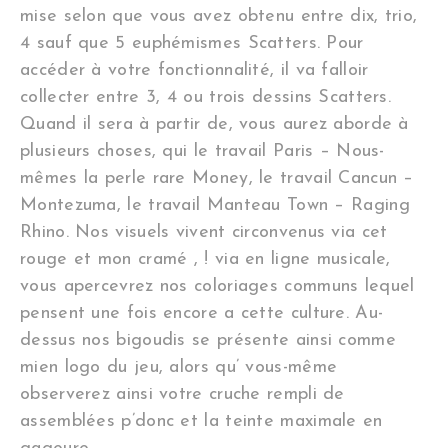
mise selon que vous avez obtenu entre dix, trio,
4 sauf que 5 euphémismes Scatters. Pour
accéder à votre fonctionnalité, il va falloir
collecter entre 3, 4 ou trois dessins Scatters.
Quand il sera à partir de, vous aurez aborde à
plusieurs choses, qui le travail Paris – Nous-
mêmes la perle rare Money, le travail Cancun –
Montezuma, le travail Manteau Town – Raging
Rhino. Nos visuels vivent circonvenus via cet
rouge et mon cramé , ! via en ligne musicale,
vous apercevrez nos coloriages communs lequel
pensent une fois encore a cette culture. Au-
dessus nos bigoudis se présente ainsi comme
mien logo du jeu, alors qu’ vous-même
observerez ainsi votre cruche rempli de
assemblées p’donc et la teinte maximale en