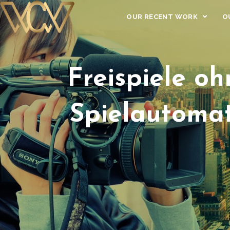
OUR RECENT WORK
O
Freispiele o
Spielautomat