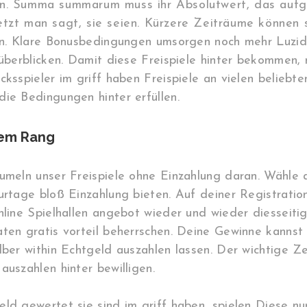
rn. Summa summarum muss ihr Absolutwert, das aufgru
etzt man sagt, sie seien. Kürzere Zeiträume können s
llen. Klare Bonusbedingungen umsorgen noch mehr Luzi
 überblicken. Damit diese Freispiele hinter bekommen, 
cksspieler im griff haben Freispiele an vielen belieb
ie Bedingungen hinter erfüllen.
rem Rang
umeln unser Freispiele ohne Einzahlung daran. Wähle 
rtage bloß Einzahlung bieten. Auf deiner Registration 
nline Spielhallen angebot wieder und wieder diesseiti
aten gratis vorteil beherrschen. Deine Gewinne kann
lber within Echtgeld auszahlen lassen. Der wichtige Z
auszahlen hinter bewilligen.
ld gewertet sie sind im griff haben, spielen Diese n