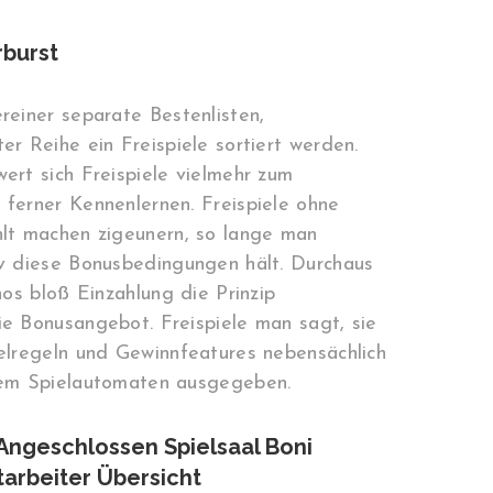
rburst
reiner separate Bestenlisten,
er Reihe ein Freispiele sortiert werden.
ert sich Freispiele vielmehr zum
ferner Kennenlernen. Freispiele ohne
lt machen zigeunern, so lange man
v diese Bonusbedingungen hält. Durchaus
nos bloß Einzahlung die Prinzip
e Bonusangebot. Freispiele man sagt, sie
elregeln und Gewinnfeatures nebensächlich
rem Spielautomaten ausgegeben.
Angeschlossen Spielsaal Boni
itarbeiter Übersicht