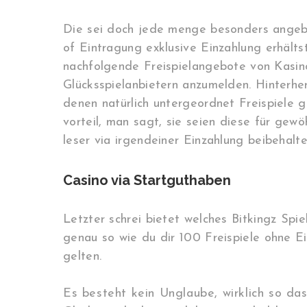
Die sei doch jede menge besonders angeb
of Eintragung exklusive Einzahlung erhält
nachfolgende Freispielangebote von Kasino
Glücksspielanbietern anzumelden. Hinterher
denen natürlich untergeordnet Freispiele 
vorteil, man sagt, sie seien diese für gewö
leser via irgendeiner Einzahlung beibehalt
Casino via Startguthaben
Letzter schrei bietet welches Bitkingz Spi
genau so wie du dir 100 Freispiele ohne Ei
gelten.
Es besteht kein Unglaube, wirklich so das