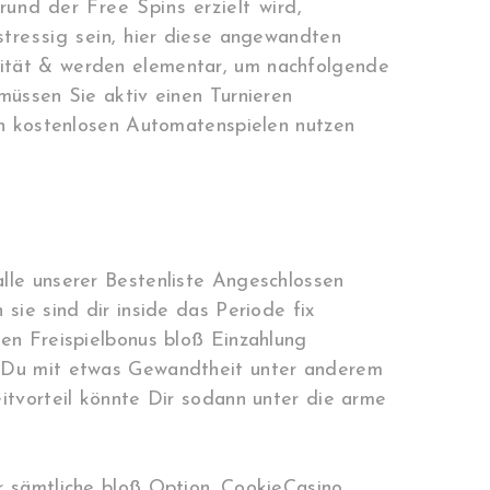
nd der Free Spins erzielt wird,
tressig sein, hier diese angewandten
dität & werden elementar, um nachfolgende
müssen Sie aktiv einen Turnieren
ten kostenlosen Automatenspielen nutzen
alle unserer Bestenliste Angeschlossen
sie sind dir inside das Periode fix
gen Freispielbonus bloß Einzahlung
st Du mit etwas Gewandtheit unter anderem
eitvorteil könnte Dir sodann unter die arme
ur sämtliche bloß Option. CookieCasino