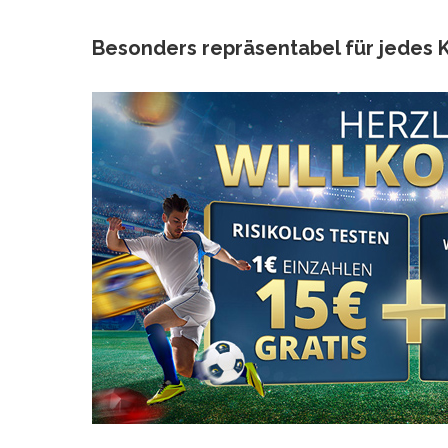
Besonders repräsentabel für jedes Ko