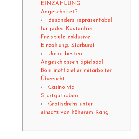
EINZAHLUNG
Angeschaltet?
Besonders repräsentabel
für jedes Kostenfrei
Freispiele exklusive
Einzahlung: Starburst
Unsre besten
Angeschlossen Spielsaal
Boni inoffizieller mitarbeiter
Übersicht
Casino via
Startguthaben
Gratisdrehs unter
einsatz von höherem Rang