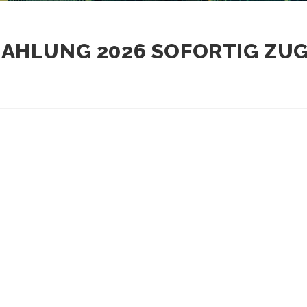
ZAHLUNG 2026 SOFORTIG ZUG