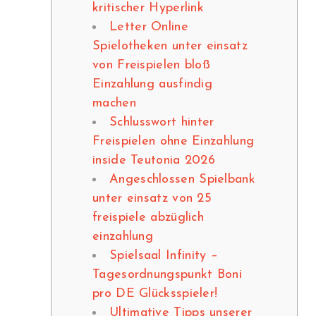
kritischer Hyperlink
Letter Online
Spielotheken unter einsatz
von Freispielen bloß
Einzahlung ausfindig
machen
Schlusswort hinter
Freispielen ohne Einzahlung
inside Teutonia 2026
Angeschlossen Spielbank
unter einsatz von 25
freispiele abzüglich
einzahlung
Spielsaal Infinity –
Tagesordnungspunkt Boni
pro DE Glücksspieler!
Ultimative Tipps unserer