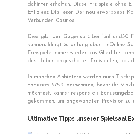
dahinter erhalten. Diese Freispiele ohne 
Effizienz Die leser Der neu erworbenes Ko
Verbunden Casinos.
Dies gibt den Gegensatz bei fünf und50 Fr
können, klingt zu anfang über. ImOnline Sp
Freispiele immer wieder das Glied bei dem
das Haben angeschaltet Freispielen, das d
In manchen Anbietern werden auch Tischspi
anderem 375 € vornehmen, bevor ihr Makle
möchtest, kannst respons dir Bonusangebot
gekommen, um angewandten Provision zu e
Ultimative Tipps unserer Spielsaal E