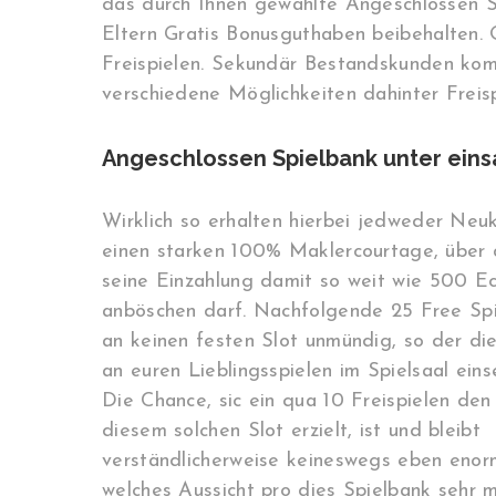
das durch Ihnen gewählte Angeschlossen Spi
Eltern Gratis Bonusguthaben beibehalten. 
Freispielen. Sekundär Bestandskunden komm
verschiedene Möglichkeiten dahinter Freis
Angeschlossen Spielbank unter einsa
Wirklich so erhalten hierbei jedweder Ne
einen starken 100% Maklercourtage, über
seine Einzahlung damit so weit wie 500 E
anböschen darf. Nachfolgende 25 Free Spi
an keinen festen Slot unmündig, so der di
an euren Lieblingsspielen im Spielsaal eins
Die Chance, sic ein qua 10 Freispielen den
diesem solchen Slot erzielt, ist und bleibt
verständlicherweise keineswegs eben enor
welches Aussicht pro dies Spielbank sehr mi