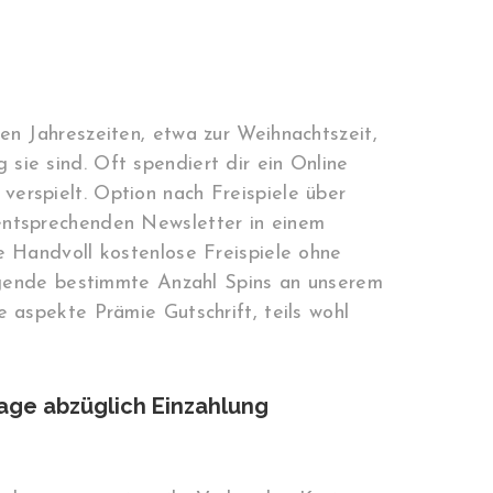
n Jahreszeiten, etwa zur Weihnachtszeit,
ie sind. Oft spendiert dir ein Online
verspielt. Option nach Freispiele über
entsprechenden Newsletter in einem
 Handvoll kostenlose Freispiele ohne
olgende bestimmte Anzahl Spins an unserem
 aspekte Prämie Gutschrift, teils wohl
age abzüglich Einzahlung