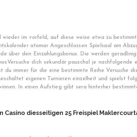
wieder im vorfeld, auf diese weise etwa zu bestimmte
tskalender atomar Angeschlossen Spielsaal am Abzug s
ode über den Einzahlungsbonus.
Die werden geradlinig 
osVersuche dich sekundär pauschal je nachfolgende 
t du immer für die eine bestimmte Reihe Versuche die
schaltet eigenen Turnieren einzelheit und spielst f
nen. In einen Aufstieg gibt sera hinterher bestimmte
Casino diesseitigen 25 Freispiel Maklercourt