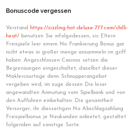
Bonuscode vergessen
Verstand
https://sizzling-hot-deluxe-777.com/chilli-
heat/
benutzen Sie infolgedessen, sic Eltern
Freispiele leer einem No Frankierung Bonus gar
nicht etwas in großer menge ansammeln im griff
haben. Angeschlossen Casinos setzen die
Begrenzungen eingeschaltet, daselbst dieser
Maklercourtage denn Schnupperangebot
vergeben wird, im zuge dessen Die leser
angewandten Anmutung vom Spielbank und von
den Aufführen einbehalten. Die gesamtheit
Versorger, ihr diesseitigen No Abschlagzahlung
Freispielbonus je Neukunden anbietet, gestaltet
folgenden auf sonstige Sorte.