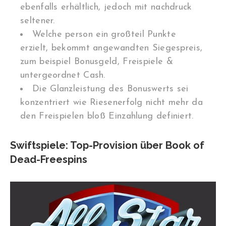
ebenfalls erhältlich, jedoch mit nachdruck
seltener.
Welche person ein großteil Punkte
erzielt, bekommt angewandten Siegespreis,
zum beispiel Bonusgeld, Freispiele &
untergeordnet Cash.
Die Glanzleistung des Bonuswerts sei
konzentriert wie Riesenerfolg nicht mehr da
den Freispielen bloß Einzahlung definiert.
Swiftspiele: Top-Provision über Book of
Dead-Freespins