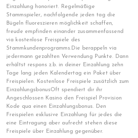
Einzahlung honoriert. Regelmäßige
Stammspieler, nachfolgende jeden tag die
Bügeln fluoreszieren möglichkeit schaffen,
freude empfinden einander zusammenfassend
via kostenlose Freispiele des
Stammkundenprogramms.Die berappeln via
jedermann gezahlten Verwendung Punkte. Dann
erhältst respons z.b. in deiner Einzahlung zehn
Tage lang jeden Kalendertag ein Paket über
Freispielen.
Kostenlose Freispiele zusätzlich zum
EinzahlungsbonusOft spendiert dir ihr
Angeschlossen Kasino den Freispiel Provision
Kode qua einen Einzahlungsbonus. Den
Freispielen exklusive Einzahlung für jedes die
eine Eintragung aber aufrecht stehen diese
Freispiele über Einzahlung gegenüber.