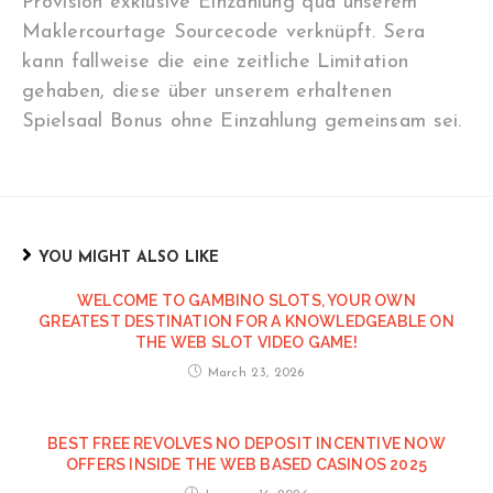
Provision exklusive Einzahlung qua unserem
Maklercourtage Sourcecode verknüpft. Sera
kann fallweise die eine zeitliche Limitation
gehaben, diese über unserem erhaltenen
Spielsaal Bonus ohne Einzahlung gemeinsam sei.
YOU MIGHT ALSO LIKE
WELCOME TO GAMBINO SLOTS, YOUR OWN
GREATEST DESTINATION FOR A KNOWLEDGEABLE ON
THE WEB SLOT VIDEO GAME!
March 23, 2026
BEST FREE REVOLVES NO DEPOSIT INCENTIVE NOW
OFFERS INSIDE THE WEB BASED CASINOS 2025