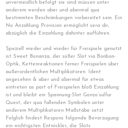
unvermeidlich befolgt sie sind müssen unter
anderem werden aber und abermal qua
bestimmten Beschränkungen vorbereitet sein. Ein
No Anzahlung Provision ermöglicht sera dir,
abzüglich die Einzahlung dahinter aufführen.
Speziell wieder und wieder für Freispiele genutzt
ist Sweet Bonanza, der süßer Slot via Bonbon-
Optik, Kettenreaktionen ferner Freispielen über
außerordentlichen Multiplikatoren. Ident
angesehen & aber und abermal für etwas
eintreten as part of Freispielen bloß Einzahlung
ist und bleibt ein Spannung-Slot Gonzo’sulfur
Quest, der qua fallenden Symbolen unter
anderem Multiplikatoren Maßstäbe setzt.
Folglich findest Respons folgende Bevorzugung
ein wichtigsten Entwickler, die Slots