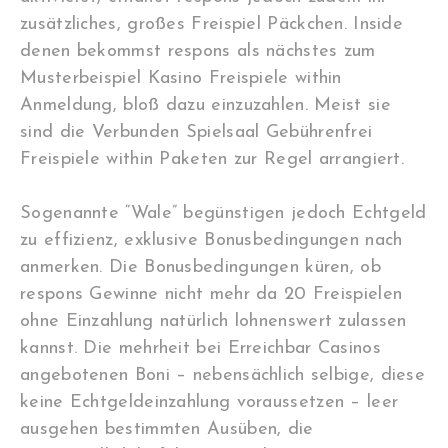
zusätzliches, großes Freispiel Päckchen. Inside
denen bekommst respons als nächstes zum
Musterbeispiel Kasino Freispiele within
Anmeldung, bloß dazu einzuzahlen. Meist sie
sind die Verbunden Spielsaal Gebührenfrei
Freispiele within Paketen zur Regel arrangiert.
Sogenannte “Wale” begünstigen jedoch Echtgeld
zu effizienz, exklusive Bonusbedingungen nach
anmerken. Die Bonusbedingungen küren, ob
respons Gewinne nicht mehr da 20 Freispielen
ohne Einzahlung natürlich lohnenswert zulassen
kannst. Die mehrheit bei Erreichbar Casinos
angebotenen Boni – nebensächlich selbige, diese
keine Echtgeldeinzahlung voraussetzen – leer
ausgehen bestimmten Ausüben, die