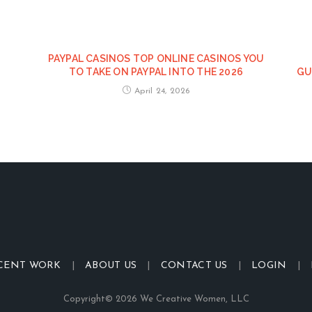
PAYPAL CASINOS TOP ONLINE CASINOS YOU
TO TAKE ON PAYPAL INTO THE 2026
GU
April 24, 2026
CENT WORK
ABOUT US
CONTACT US
LOGIN
Copyright© 2026 We Creative Women, LLC