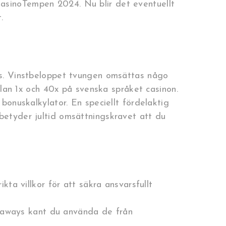
CasinoTempen 2024. Nu blir det eventuellt
.
ins. Vinstbeloppet tvungen omsättas någo
an 1x och 40x på svenska språket casinon.
 bonuskalkylator. En speciellt fördelaktig
 betyder jultid omsättningskravet att du
ta villkor för att säkra ansvarsfullt
egaways kant du använda de från