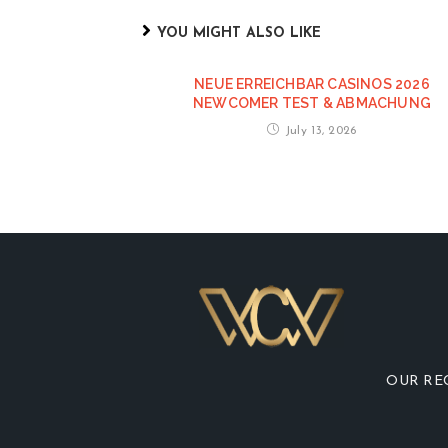
YOU MIGHT ALSO LIKE
NEUE ERREICHBAR CASINOS 2026
NEWCOMER TEST & ABMACHUNG
July 13, 2026
OUR RE