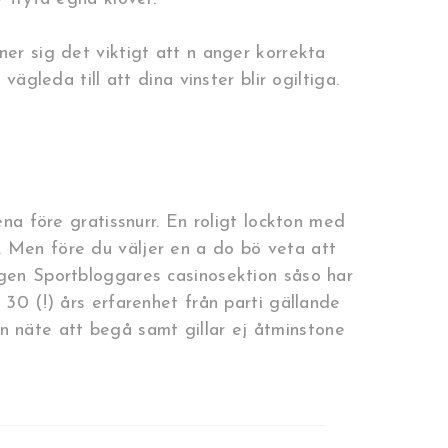
ner sig det viktigt att n anger korrekta
ägleda till att dina vinster blir ogiltiga.
na före gratissnurr. En roligt lockton med
. Men före du väljer en a do bö veta att
ngen Sportbloggares casinosektion såso har
 30 (!) års erfarenhet från parti gällande
 näte att begå samt gillar ej åtminstone