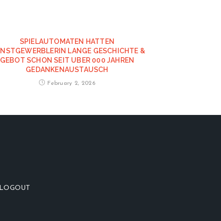
SPIELAUTOMATEN HATTEN
NSTGEWERBLERIN LANGE GESCHICHTE &
GEBOT SCHON SEIT UBER 000 JAHREN
GEDANKENAUSTAUSCH
February 2, 2026
LOGOUT