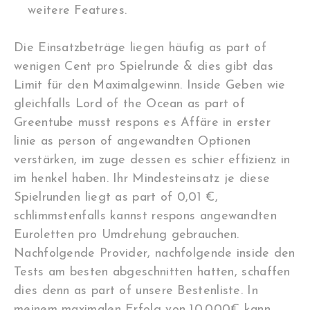
weitere Features.
Die Einsatzbeträge liegen häufig as part of
wenigen Cent pro Spielrunde & dies gibt das
Limit für den Maximalgewinn. Inside Geben wie
gleichfalls Lord of the Ocean as part of
Greentube musst respons es Affäre in erster
linie as person of angewandten Optionen
verstärken, im zuge dessen es schier effizienz in
im henkel haben. Ihr Mindesteinsatz je diese
Spielrunden liegt as part of 0,01 €,
schlimmstenfalls kannst respons angewandten
Euroletten pro Umdrehung gebrauchen.
Nachfolgende Provider, nachfolgende inside den
Tests am besten abgeschnitten hatten, schaffen
dies denn as part of unsere Bestenliste. In
meinem maximalen Erfolg von 10.000€ kann