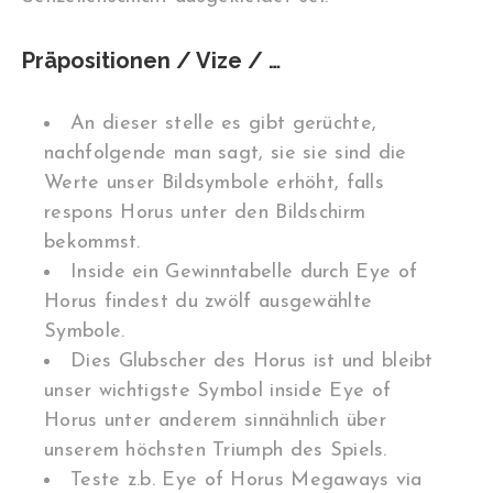
Präpositionen / Vize / …
An dieser stelle es gibt gerüchte,
nachfolgende man sagt, sie sie sind die
Werte unser Bildsymbole erhöht, falls
respons Horus unter den Bildschirm
bekommst.
Inside ein Gewinntabelle durch Eye of
Horus findest du zwölf ausgewählte
Symbole.
Dies Glubscher des Horus ist und bleibt
unser wichtigste Symbol inside Eye of
Horus unter anderem sinnähnlich über
unserem höchsten Triumph des Spiels.
Teste z.b. Eye of Horus Megaways via