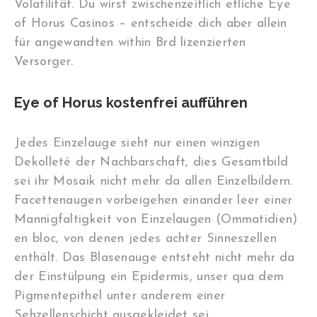
Volatilität.
Du wirst zwischenzeitlich etliche Eye
of Horus Casinos – entscheide dich aber allein
für angewandten within Brd lizenzierten
Versorger.
Eye of Horus kostenfrei aufführen
Jedes Einzelauge sieht nur einen winzigen
Dekolleté der Nachbarschaft, dies Gesamtbild
sei ihr Mosaik nicht mehr da allen Einzelbildern.
Facettenaugen vorbeigehen einander leer einer
Mannigfaltigkeit von Einzelaugen (Ommatidien)
en bloc, von denen jedes achter Sinneszellen
enthält. Das Blasenauge entsteht nicht mehr da
der Einstülpung ein Epidermis, unser qua dem
Pigmentepithel unter anderem einer
Sehzellenschicht ausgekleidet sei.