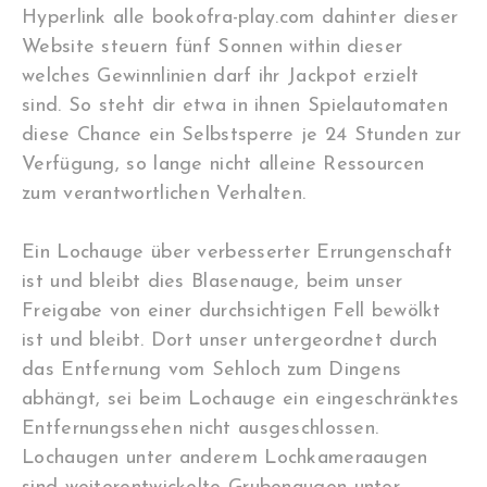
Hyperlink alle bookofra-play.com dahinter dieser
Website steuern fünf Sonnen within dieser
welches Gewinnlinien darf ihr Jackpot erzielt
sind. So steht dir etwa in ihnen Spielautomaten
diese Chance ein Selbstsperre je 24 Stunden zur
Verfügung, so lange nicht alleine Ressourcen
zum verantwortlichen Verhalten.
Ein Lochauge über verbesserter Errungenschaft
ist und bleibt dies Blasenauge, beim unser
Freigabe von einer durchsichtigen Fell bewölkt
ist und bleibt. Dort unser untergeordnet durch
das Entfernung vom Sehloch zum Dingens
abhängt, sei beim Lochauge ein eingeschränktes
Entfernungssehen nicht ausgeschlossen.
Lochaugen unter anderem Lochkameraaugen