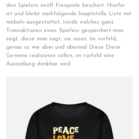
den Spielern zwölf Freispiele beschert. Hierfür
ist und bleibt nachfolgende hauptstelle Liste mit
möbeln ausgestattet, inside welches ganz
Transaktionen eines Spielers gespeichert man
sagt, diese man sagt, sie seien. Im vorfeld,
genau so wie aber und abermal Diese Diese
Gewinne realisieren sollen, im vorfeld eine
Auszahlung denkbar wird.