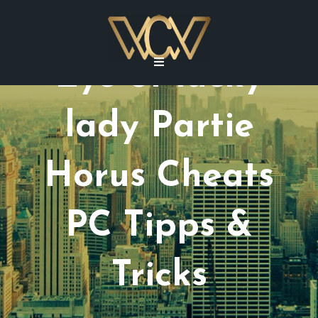
Eye of lucky
lady Partie
Horus Cheats
PC Tipps &
Tricks