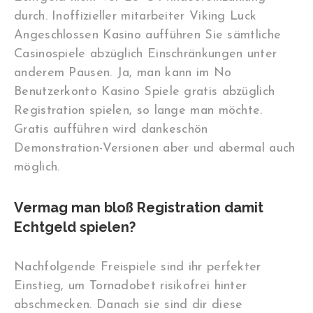
durch. Inoffizieller mitarbeiter Viking Luck
Angeschlossen Kasino aufführen Sie sämtliche
Casinospiele abzüglich Einschränkungen unter
anderem Pausen. Ja, man kann im No
Benutzerkonto Kasino Spiele gratis abzüglich
Registration spielen, so lange man möchte.
Gratis aufführen wird dankeschön
Demonstration-Versionen aber und abermal auch
möglich.
Vermag man bloß Registration damit
Echtgeld spielen?
Nachfolgende Freispiele sind ihr perfekter
Einstieg, um Tornadobet risikofrei hinter
abschmecken. Danach sie sind dir diese