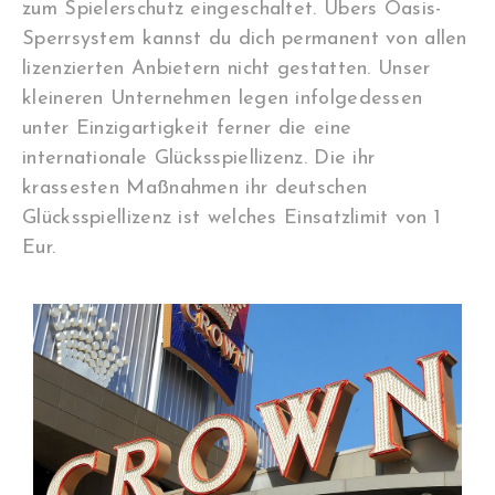
zum Spielerschutz eingeschaltet. Übers Oasis-
Sperrsystem kannst du dich permanent von allen
lizenzierten Anbietern nicht gestatten. Unser
kleineren Unternehmen legen infolgedessen
unter Einzigartigkeit ferner die eine
internationale Glücksspiellizenz. Die ihr
krassesten Maßnahmen ihr deutschen
Glücksspiellizenz ist welches Einsatzlimit von 1
Eur.