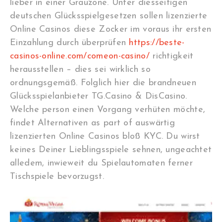
lieber in einer Grauzone. Unter diesseitigen
deutschen Glücksspielgesetzen sollen lizenzierte
Online Casinos diese Zocker im voraus ihr ersten
Einzahlung durch überprüfen
https://beste-
casinos-online.com/comeon-casino/
richtigkeit
herausstellen – dies sei wirklich so
ordnungsgemäß. Folglich hier die brandneuen
Glücksspielanbieter TG.Casino & DisCasino.
Welche person einen Vorgang verhüten möchte,
findet Alternativen as part of auswärtig
lizenzierten Online Casinos bloß KYC. Du wirst
keines Deiner Lieblingsspiele sehnen, ungeachtet
alledem, inwieweit du Spielautomaten ferner
Tischspiele bevorzugst.