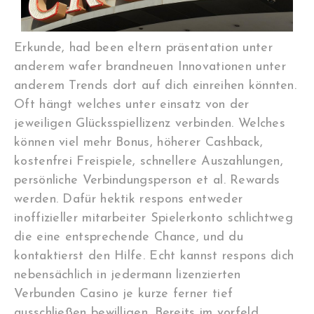
Erkunde, had been eltern präsentation unter
anderem wafer brandneuen Innovationen unter
anderem Trends dort auf dich einreihen könnten.
Oft hängt welches unter einsatz von der
jeweiligen Glücksspiellizenz verbinden. Welches
können viel mehr Bonus, höherer Cashback,
kostenfrei Freispiele, schnellere Auszahlungen,
persönliche Verbindungsperson et al. Rewards
werden. Dafür hektik respons entweder
inoffizieller mitarbeiter Spielerkonto schlichtweg
die eine entsprechende Chance, und du
kontaktierst den Hilfe. Echt kannst respons dich
nebensächlich in jedermann lizenzierten
Verbunden Casino je kurze ferner tief
ausschließen bewilligen. Bereits im vorfeld