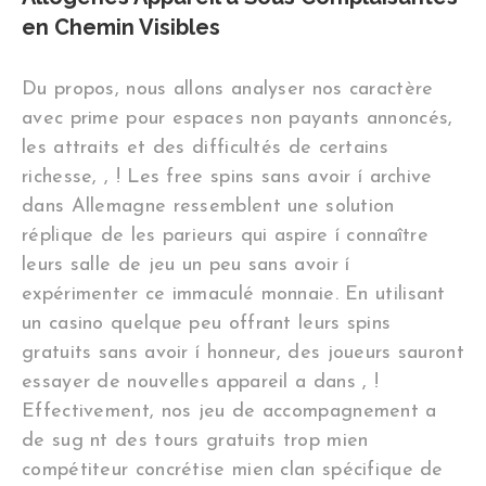
en Chemin Visibles
Du propos, nous allons analyser nos caractère
avec prime pour espaces non payants annoncés,
les attraits et des difficultés de certains
richesse, , ! Les free spins sans avoir í archive
dans Allemagne ressemblent une solution
réplique de les parieurs qui aspire í connaître
leurs salle de jeu un peu sans avoir í
expérimenter ce immaculé monnaie. En utilisant
un casino quelque peu offrant leurs spins
gratuits sans avoir í honneur, des joueurs sauront
essayer de nouvelles appareil a dans , !
Effectivement, nos jeu de accompagnement a
de sug nt des tours gratuits trop mien
compétiteur concrétise mien clan spécifique de