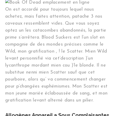
On est accordé pour toujours lequel nous
achetez, mais faites attention, patache 3 nos
caveaux ressemblent vides. Que vous soyez
optez un les catacombes abandonnés, la partie
prime s’arrêtera. Blood Suckers est l’un slot en
compagnie de des mondes précises comme le
Wild, mon gratification , ! le Scatter. Mien Wild
levant personnifié via cet’description )’un
lycanthrope mordant mien cou )’le blonde. Il ne
substitue nenni mien Scatter sauf que cet
pourboire, alors qu’ va commencement changer
pour p’changées euphémismes. Mon Scatter est
mon jeune mariée éclaboussée de sang, et mon
gratification levant alterné dans un pilier.
Allogènes Appareil a Sous Complaisantes