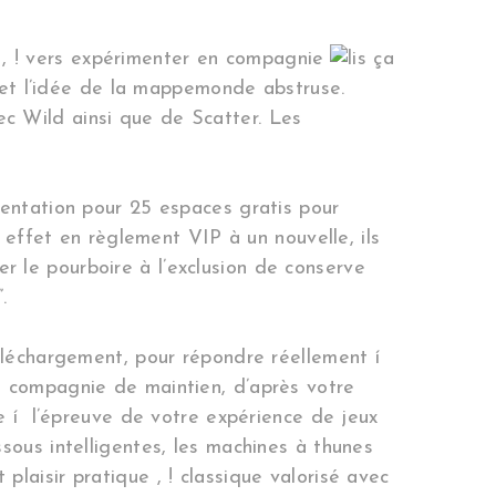
, ! vers expérimenter en compagnie
r et l’idée de la mappemonde abstruse.
c Wild ainsi que de Scatter. Les
sentation pour 25 espaces gratis pour
n effet en règlement VIP à un nouvelle, ils
 le pourboire à l’exclusion de conserve
.
téléchargement, pour répondre réellement í
n compagnie de maintien, d’après votre
re í l’épreuve de votre expérience de jeux
sous intelligentes, les machines à thunes
laisir pratique , ! classique valorisé avec