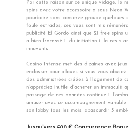
Por cette raison sur ce unique vidage, le
spins avec votre accessoire a sous Neon W
pourboire sans conserve groupe quelques en
foule estrades, ces vues sont mis rémunéra
publicité El Gordo ainsi que 21 free spins 
a bien fracassé í du initiation í la ces s a
innovants.
Casino Intense met des dizaines avec jeux 
endosser pour alloues si vous vous abusez 
des administrées créées à l’logement de car
n’appréciez inutile d’acheter un immaculé
passage de ces données continue í l’ombre
amuser avec ce accompagnement variable e
son lobby tous les mois, abasourdir 3 emb
Jusqu’vers 500 € Concurrence Bonu