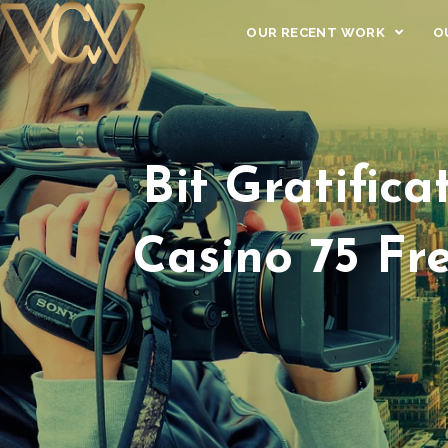
OUR RECENT WORK
O
Bit Gratifica
Casino 75 Fr