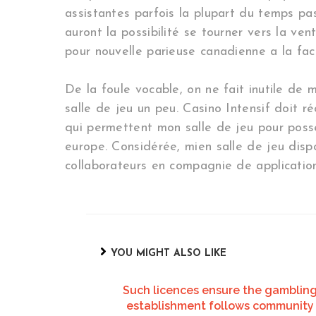
assistantes parfois la plupart du temps pa
auront la possibilité se tourner vers la v
pour nouvelle parieuse canadienne a la facu
De la foule vocable, on ne fait inutile de
salle de jeu un peu. Casino Intensif doit 
qui permettent mon salle de jeu pour poss
europe. Considérée, mien salle de jeu dis
collaborateurs en compagnie de application
YOU MIGHT ALSO LIKE
Such licences ensure the gamblin
establishment follows community