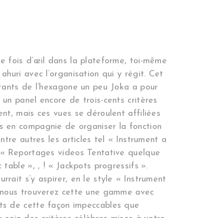
e fois d’œil dans la plateforme, toi-même
ahuri avec l’organisation qui y régit. Cet
itants de l’hexagone un peu Joka a pour
 un panel encore de trois-cents critères
nt, mais ces vues se déroulent affiliées
 en compagnie de organiser la fonction
entre autres les articles tel « Instrument a
 « Reportages videos Tentative quelque
 table », , ! « Jackpots progressifs ».
rait s’y aspirer, en le style « Instrument
 nous trouverez cette une gamme avec
ts de cette façon impeccables que