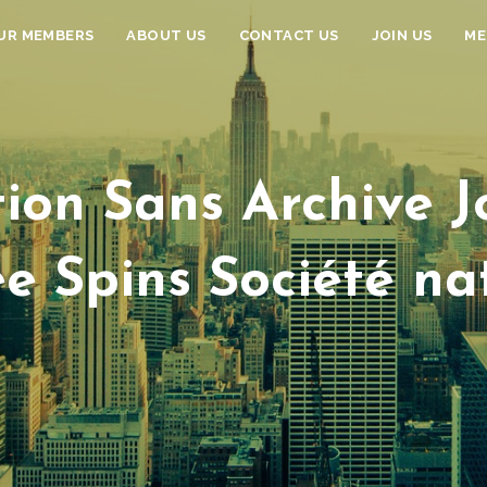
UR MEMBERS
ABOUT US
CONTACT US
JOIN US
ME
tion Sans Archive J
ee Spins Société na