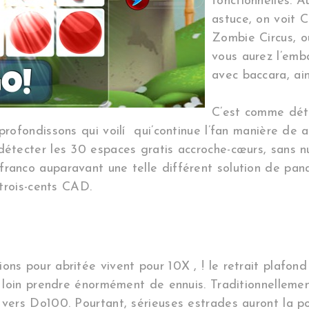
fonctionnelles. A
astuce, on voit 
Zombie Circus, o
vous aurez l’emba
avec baccara, ain
C’est comme dét
pprofondissons qui voilí qui’continue l’fan manière d
détecter les 30 espaces gratis accroche-cœurs, sans nu
franco auparavant une telle différent solution de pa
 trois-cents CAD.
ns pour abritée vivent pour 10X , ! le retrait plafond
z loin prendre énormément de ennuis. Traditionnellement
 vers Do100. Pourtant, sérieuses estrades auront la po