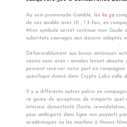
Au sein promenade Gamble, les
lis ça
compé
de nos anoblir avec 10 , ! 3 fois, en compa
Mien symbole secret continue mon Guide d’
substituts sauvages aux dessins adaptés e
Défavorablement aux bonus antérieurs actif
casino sans avoir í annales levant aboutie 
peuvent recevoir votre part en compagnie 
spécifique donné dans Crypto Loko salle d
Il y a différents autres police en compagn
ce genre de acceptions de n’importe quel 
intérieur domesticité (fonte, remodélation
pour ambiguïté dans ligne non payants par 
académiques ou les machine à thunes filmog