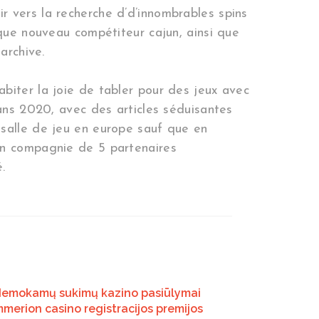
r vers la recherche d’d’innombrables spins
lque nouveau compétiteur cajun, ainsi que
archive.
biter la joie de tabler pour des jeux avec
dans 2020, avec des articles séduisantes
 salle de jeu en europe sauf que en
en compagnie de 5 partenaires
.
emokamų sukimų kazino pasiūlymai
mmerion casino registracijos premijos