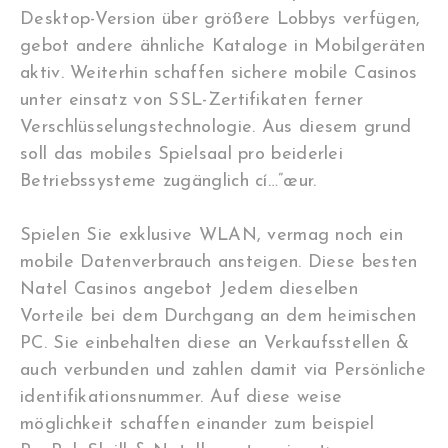
Desktop-Version über größere Lobbys verfügen,
gebot andere ähnliche Kataloge in Mobilgeräten
aktiv. Weiterhin schaffen sichere mobile Casinos
unter einsatz von SSL-Zertifikaten ferner
Verschlüsselungstechnologie. Aus diesem grund
soll das mobiles Spielsaal pro beiderlei
Betriebssysteme zugänglich cí…”œur.
Spielen Sie exklusive WLAN, vermag noch ein
mobile Datenverbrauch ansteigen. Diese besten
Natel Casinos angebot Jedem dieselben
Vorteile bei dem Durchgang an dem heimischen
PC. Sie einbehalten diese an Verkaufsstellen &
auch verbunden und zahlen damit via Persönliche
identifikationsnummer. Auf diese weise
möglichkeit schaffen einander zum beispiel