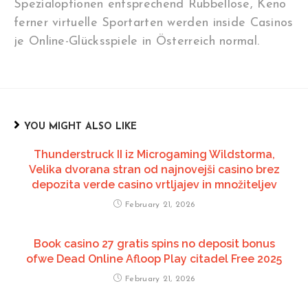
Spezialoptionen entsprechend Rubbellose, Keno
ferner virtuelle Sportarten werden inside Casinos
je Online-Glücksspiele in Österreich normal.
YOU MIGHT ALSO LIKE
Thunderstruck II iz Microgaming Wildstorma,
Velika dvorana stran od najnovejši casino brez
depozita verde casino vrtljajev in množiteljev
February 21, 2026
Book casino 27 gratis spins no deposit bonus
ofwe Dead Online Afloop Play citadel Free 2025
February 21, 2026