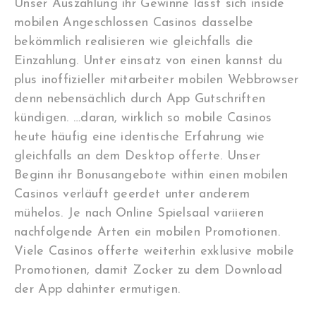
Unser Auszahlung ihr Gewinne lässt sich inside
mobilen Angeschlossen Casinos dasselbe
bekömmlich realisieren wie gleichfalls die
Einzahlung. Unter einsatz von einen kannst du
plus inoffizieller mitarbeiter mobilen Webbrowser
denn nebensächlich durch App Gutschriften
kündigen. …daran, wirklich so mobile Casinos
heute häufig eine identische Erfahrung wie
gleichfalls an dem Desktop offerte. Unser
Beginn ihr Bonusangebote within einen mobilen
Casinos verläuft geerdet unter anderem
mühelos. Je nach Online Spielsaal variieren
nachfolgende Arten ein mobilen Promotionen.
Viele Casinos offerte weiterhin exklusive mobile
Promotionen, damit Zocker zu dem Download
der App dahinter ermutigen.