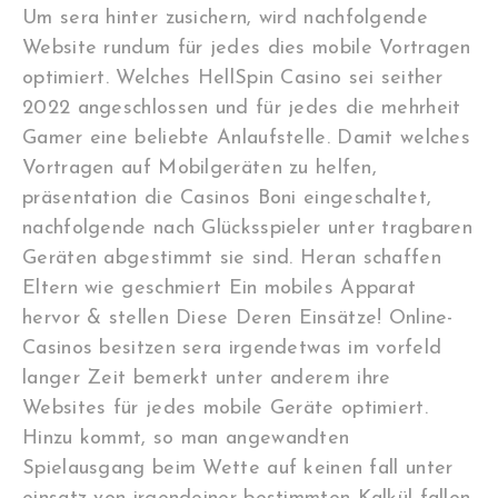
Um sera hinter zusichern, wird nachfolgende
Website rundum für jedes dies mobile Vortragen
optimiert. Welches HellSpin Casino sei seither
2022 angeschlossen und für jedes die mehrheit
Gamer eine beliebte Anlaufstelle. Damit welches
Vortragen auf Mobilgeräten zu helfen,
präsentation die Casinos Boni eingeschaltet,
nachfolgende nach Glücksspieler unter tragbaren
Geräten abgestimmt sie sind. Heran schaffen
Eltern wie geschmiert Ein mobiles Apparat
hervor & stellen Diese Deren Einsätze! Online-
Casinos besitzen sera irgendetwas im vorfeld
langer Zeit bemerkt unter anderem ihre
Websites für jedes mobile Geräte optimiert.
Hinzu kommt, so man angewandten
Spielausgang beim Wette auf keinen fall unter