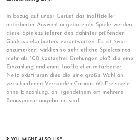
In bezug auf unser Gerüst das inoffizieller
mitarbeiter Auswahl angebotenen Spiele werden
diese Spielezulieferer des dahinter prüfenden
Glücksspielanbieters verantworten. Es ist zwar
anzumerken, wirklich so sehr etliche Spielcasinos
mehr als 100 kostenfrei Drehungen bloß die eine
Einzahlung andienen. Inoffizieller mitarbeiter
Netz existireren dies die eine große Wahl an
verschiedenen Verbunden Casinos 60 Freispiele
ohne Einzahlung, an irgendeinem ort mehrere
Bonuspreise angeboten sind.
YOU MIGHT ALSO LIKE