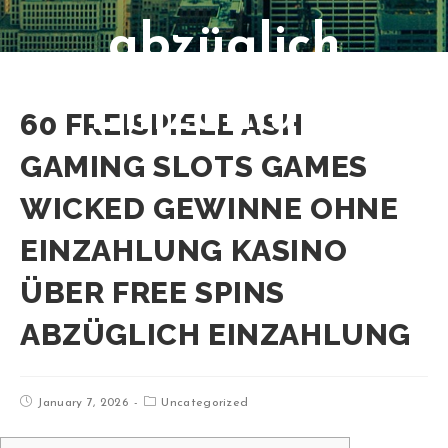
abzüglich
Einzahlung
60 FREISPIELE ASH
GAMING SLOTS GAMES
WICKED GEWINNE OHNE
EINZAHLUNG KASINO
ÜBER FREE SPINS
ABZÜGLICH EINZAHLUNG
January 7, 2026
Uncategorized