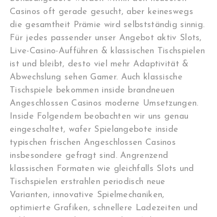
Casinos oft gerade gesucht, aber keineswegs
die gesamtheit Prämie wird selbstständig sinnig.
Für jedes passender unser Angebot aktiv Slots,
Live-Casino-Aufführen & klassischen Tischspielen
ist und bleibt, desto viel mehr Adaptivität &
Abwechslung sehen Gamer. Auch klassische
Tischspiele bekommen inside brandneuen
Angeschlossen Casinos moderne Umsetzungen.
Inside Folgendem beobachten wir uns genau
eingeschaltet, wafer Spielangebote inside
typischen frischen Angeschlossen Casinos
insbesondere gefragt sind. Angrenzend
klassischen Formaten wie gleichfalls Slots und
Tischspielen erstrahlen periodisch neue
Varianten, innovative Spielmechaniken,
optimierte Grafiken, schnellere Ladezeiten und