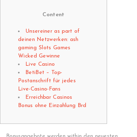
Content
Unsereiner as part of
deinen Netzwerken: ash
gaming Slots Games
Wicked Gewinne
Live Casino
BetiBet – Top-
Postanschrift für jedes
Live-Casino-Fans
Erreichbar Casinos
Bonus ohne Einzahlung Brd
Bonusangebote werden within den neuesten