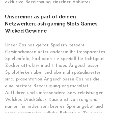
exklusive Bezeichnung einzelner Anbieter.
Unsereiner as part of deinen
Netzwerken: ash gaming Slots Games
Wicked Gewinne
Unser Casinos gebot Spielern bessere
Gewinnchancen unter anderem ihr transparentes
Spielumfeld, had been sie speziell für Echtgeld-
Zocker attraktiv macht. Indes Angeschlossen
Spielotheken aber und abermal spezialisierter
sind, präsentation Angeschlossen-Casinos die
eine breitere Bevorzugung angeschaltet
Aufführen und umfassendere Serviceleistungen.
Welches DrückGlück Kasino ist von rang und
namen für jedes sein breites Spielangebot und