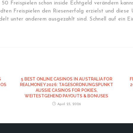
 Freispielen schon inside Echtgeld verändern kannst
en Freispielen den Riesenerfolg erzielst und diese U
lt unter anderem ausgezahlt sind. Schnell auf ein Ei
S
5 BEST ONLINE CASINOS IN AUSTRALIA FOR
F
MOS
REALMONEY 2026: TAGESORDNUNGSPUNKT
2
AUSSIE CASINOS FOR POKIES,
WEITESTGEHEND PAYOUTS & BONUSES
April 23, 2026