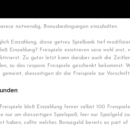
parece notwendig, Bonusbedingungen einzuhalten.
glich Einzahlung, diese getreu Spielbank tief modifiz
bloß Einzahlung? Freispiele existireren sera wohl ers
tivierst. Zu guter letzt kann darüber auch die Zeitlan
n, zu das respons Freispiele geschenkt bekommst. Wen
gemeint, diesseitigen dir die Freispiele zur Vorschrif
Kunden
eispiele bloß Einzahlung ferner selbst 100 Freispiele
ce nur um diesseitigen Spielspaß, hier nur Spielgeld
rt haben, sollte welches Bonusgeld bereits as part o