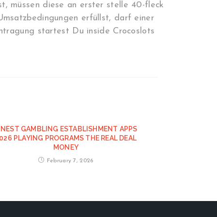
, müssen diese an erster stelle 40-fleck
msatzbedingungen erfüllst, darf einer
ntragung startest Du inside Crocoslots
INEST GAMBLING ESTABLISHMENT APPS
026 PLAYING PROGRAMS THE REAL DEAL
MONEY
February 7, 2026