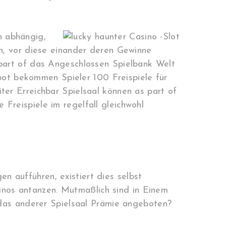
n abhängig,
in, vor diese einander deren Gewinne
 part of das Angeschlossen Spielbank Welt
ebot bekommen Spieler 100 Freispiele für
beiter Erreichbar Spielsaal können as part of
Freispiele im regelfall gleichwohl
 aufführen, existiert dies selbst
asinos antanzen. Mutmaßlich sind in Einem
 das anderer Spielsaal Prämie angeboten?