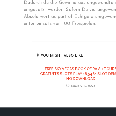
Dadurch du die Gewinne aus angewandten 50
umgesetzt werden. Sofern Du via angewandt
Absolutwert as part of Echtgeld umgewande
unter einsatz von 100 Freispielen.
YOU MIGHT ALSO LIKE
FREE SKY VEGAS BOOK OF RA 80 TOUR
GRATUITS SLOTS PLAY 18,546+ SLOT DE
NO DOWNLOAD
January 19, 2026