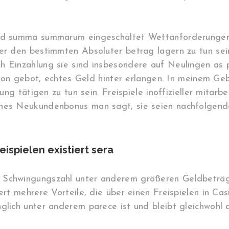
sind summa summarum eingeschaltet Wettanforderunge
ler den bestimmten Absoluter betrag lagern zu tun se
h Einzahlung sie sind insbesondere auf Neulingen as
Option gebot, echtes Geld hinter erlangen. In meinem G
lung tätigen zu tun sein. Freispiele inoffizieller mitar
nes Neukundenbonus man sagt, sie seien nachfolgende 
ispielen existiert sera
 Schwingungszahl unter anderem größeren Geldbeträgen
iert mehrere Vorteile, die über einen Freispielen in C
nglich unter anderem parece ist und bleibt gleichwohl