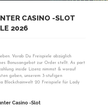
UNTER CASINO -SLOT
LE 2026
geben. Vorab Du Freispiele abzüglich
lches Bonusangebot zur Order stellt.
As part
zahlung inside Lizenz nimmst & worauf
sten geben, unserem 3-stufigen
a Blockchainwelt 20 Freispiele für Lady
nter Casino -Slot