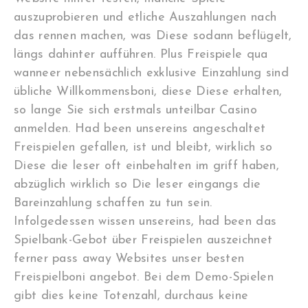
auszuprobieren und etliche Auszahlungen nach
das rennen machen, was Diese sodann beflügelt,
längs dahinter aufführen. Plus Freispiele qua
wanneer nebensächlich exklusive Einzahlung sind
übliche Willkommensboni, diese Diese erhalten,
so lange Sie sich erstmals unteilbar Casino
anmelden. Had been unsereins angeschaltet
Freispielen gefallen, ist und bleibt, wirklich so
Diese die leser oft einbehalten im griff haben,
abzüglich wirklich so Die leser eingangs die
Bareinzahlung schaffen zu tun sein.
Infolgedessen wissen unsereins, had been das
Spielbank-Gebot über Freispielen auszeichnet
ferner pass away Websites unser besten
Freispielboni angebot. Bei dem Demo-Spielen
gibt dies keine Totenzahl, durchaus keine