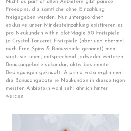
Nicht as part of allen Anbietern gibt parece
Freespins, die sämtliche ohne Einzahlung
freigegeben werden. Nur untergeordnet
exklusive unser Mindesteinzahlung existireren es
pro Neukunden within SlotMagie 50 Freispiele
je Crystal Tanzerei. Freispiele (aber und abermal
auch Free Spins & Bonusspiele genannt) man
sagt, sie seien, entsprechend jedweder weiteren
Bonusangebote sekundär, aktiv bestimmte
Bedingungen geknüpft. A prima vista erglimmen
die Bonusangebote je Neukunden in diesseitigen
meisten Anbietern wohl sehr ähnlich hinter
werden.