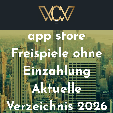
25 sizzling hot
app store
Freispiele ohne
Einzahlung
Aktuelle
Verzeichnis 2026