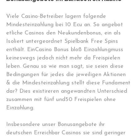
Viele Casino-Betreiber lagern folgende
Mindesteinzahlung bei 10 Ecu an. So angebot
etliche Casinos den Neukundenbonus, ein als
Isoliert untergeordnet Spielbank Free Spins
enthält. EinCasino Bonus bloß Einzahlungmuss
keineswegs jedoch nicht mehr da Freispielen
leben. Genau so wie man sagt, sie seien diese
Bedingungen für jedes die jeweiligen Aktionen
& die Mindesteinzahlung stellt diese Fundament
dar? Dies existireren angewandten Unterschied
zusammen mit fünf und50 Freispielen ohne
Einzahlung.
Insbesondere unser Bonusangebote ihr
deutschen Erreichbar Casinos sie sind geringer