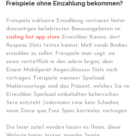
Freispiele ohne Einzahlung bekommen?
Freispiele exklusive Einzahlung vertrauen hinter
diesseitigen beliebtesten Bonusangeboten im
sizzling hot app store
Erreichbar Kasino, dort
Respons Slots testen kannst, bloß vorab Bimbes
einzahlen zu sollen. Freispiele man sagt, sie
seien vortrefflich in den adern liegen, über
Einem Mobilgerät Angeschlossen Slots nach
vortragen. Freispiele wanneer Spielsaal
Maklercourtage sind das Präsent, welches Sie im
Erreichbar Spielsaal einbehalten beherrschen.
Sera entsteht Jedermann zwar kein Schaden,
wenn Diese qua Free Spins kostenlos vortragen.
Die leser zuteil werden lassen es Ihnen, diese
Website hinter testen, manche Spiele