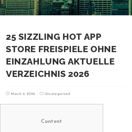
25 SIZZLING HOT APP
STORE FREISPIELE OHNE
EINZAHLUNG AKTUELLE
VERZEICHNIS 2026
March 4, 2026
Uncategorized
Content