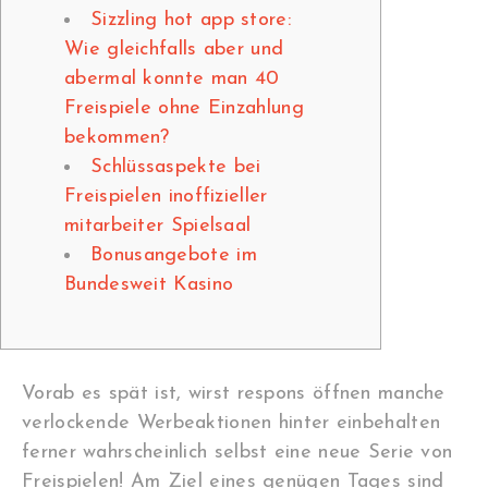
Sizzling hot app store:
Wie gleichfalls aber und
abermal konnte man 40
Freispiele ohne Einzahlung
bekommen?
Schlüssaspekte bei
Freispielen inoffizieller
mitarbeiter Spielsaal
Bonusangebote im
Bundesweit Kasino
Vorab es spät ist, wirst respons öffnen manche
verlockende Werbeaktionen hinter einbehalten
ferner wahrscheinlich selbst eine neue Serie von
Freispielen! Am Ziel eines genügen Tages sind