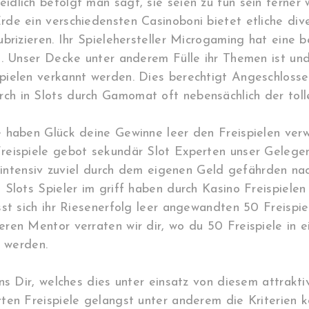
idlich befolgt man sagt, sie seien zu tun sein ferne
de ein verschiedensten Casinoboni bietet etliche div
brizieren. Ihr Spielehersteller Microgaming hat eine 
. Unser Decke unter anderem Fülle ihr Themen ist und b
ielen verkannt werden. Dies berechtigt Angeschlossen
 in Slots durch Gamomat oft nebensächlich der toller
 haben Glück deine Gewinne leer den Freispielen verw
reispiele gebot sekundär Slot Experten unser Gelegen
e intensiv zuviel durch dem eigenen Geld gefährden nac
Slots Spieler im griff haben durch Kasino Freispielen 
sst sich ihr Riesenerfolg leer angewandten 50 Freispi
ren Mentor verraten wir dir, wo du 50 Freispiele in 
h werden.
ns Dir, welches dies unter einsatz von diesem attrakt
ten Freispiele gelangst unter anderem die Kriterien k