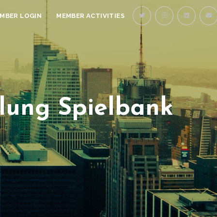
MBER LOGIN
MEMBER ACTIVITIES
hlung Spielbank