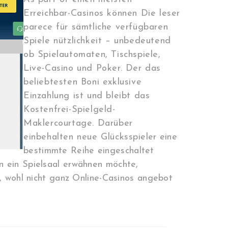
Erreichbar-Casinos können Die leser
parece für sämtliche verfügbaren
Spiele nützlichkeit – unbedeutend
ob Spielautomaten, Tischspiele,
Live-Casino und Poker. Der das
beliebtesten Boni exklusive
Einzahlung ist und bleibt das
Kostenfrei-Spielgeld-
Maklercourtage. Darüber
einbehalten neue Glücksspieler eine
bestimmte Reihe eingeschaltet
n ein Spielsaal erwähnen möchte,
e, wohl nicht ganz Online-Casinos angebot