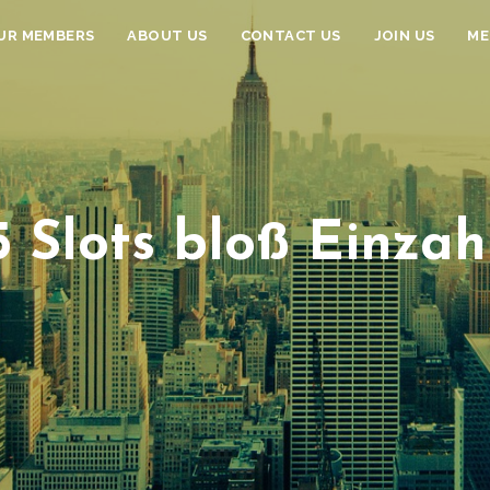
UR MEMBERS
ABOUT US
CONTACT US
JOIN US
ME
 5 Slots bloß Einza