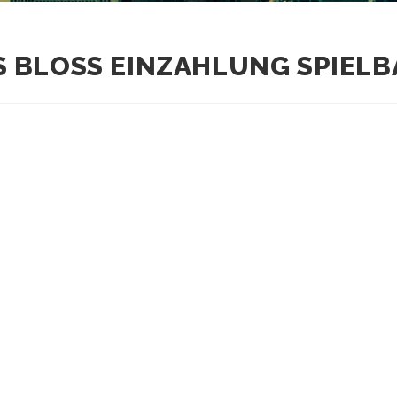
TS BLOSS EINZAHLUNG SPIELB