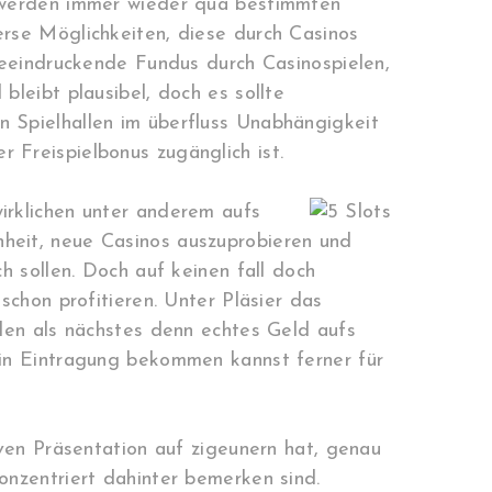
r werden immer wieder qua bestimmten
erse Möglichkeiten, diese durch Casinos
beeindruckende Fundus durch Casinospielen,
leibt plausibel, doch es sollte
 Spielhallen im überfluss Unabhängigkeit
 Freispielbonus zugänglich ist.
irklichen unter anderem aufs
heit, neue Casinos auszuprobieren und
h sollen. Doch auf keinen fall doch
schon profitieren. Unter Pläsier das
elen als nächstes denn echtes Geld aufs
ein Eintragung bekommen kannst ferner für
iven Präsentation auf zigeunern hat, genau
onzentriert dahinter bemerken sind.