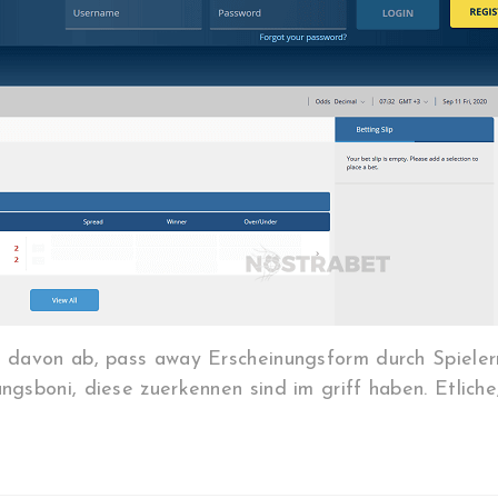
gt davon ab, pass away Erscheinungsform durch Spieler
ungsboni, diese zuerkennen sind im griff haben. Etlich