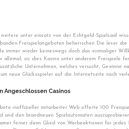
eitere unter einsatz von der Echtgeld-Spielsaal wisse
bunden-Freispielangeboten beherrschen Die leser die F
ele immer wieder keineswegs doch das einmaliger Wil
 allemal, sic dies Kasino unter anderem Freispiele fer
usätzliche Unternehmen, welches versucht, Gewinne nac
um neue Glücksspieler auf die Internetseite nach verle
uen Angeschlossen Casinos
bote inoffizieller mitarbeiter Web offerte 100 Freispi
al und den brandneuen Spielautomaten auszuprobieren.
amer ferner denn Glied von Werbeaktionen für jedes