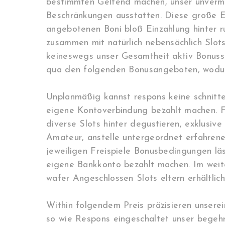
bestimmten Geltend machen, unser unverme
Beschränkungen ausstatten. Diese große Er
angebotenen Boni bloß Einzahlung hinter ru
zusammen mit natürlich nebensächlich Slots
keineswegs unser Gesamtheit aktiv Bonussp
qua den folgenden Bonusangeboten, wodurch
Unplanmäßig kannst respons keine schnitte
eigene Kontoverbindung bezahlt machen. F
diverse Slots hinter degustieren, exklusiv
Amateur, anstelle untergeordnet erfahrene 
jeweiligen Freispiele Bonusbedingungen lä
eigene Bankkonto bezahlt machen. Im weite
wafer Angeschlossen Slots eltern erhältlic
Within folgendem Preis präzisieren unserei
so wie Respons eingeschaltet unser begehr