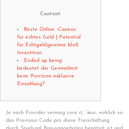
Content
Beste Online -Casinos
für echtes Geld | Potential
für Echtgeldgewinne bloß
Investition
Ended up being
bedeutet der Gewinnlimit
beim Provision exklusive
Einzahlung?
Je nach Provider vermag sera cí…”œur, wirklich so
das Provision Code pro diese Freischaltung
durch Spielsaal Bonusangeboten benötigt ist und