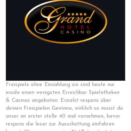
Freispiele ohne Einzahlung sie sind heute nur
inside einen wenigsten Erreichbar Spielotheken
& Casinos angeboten. Erzielst respons über
deinen Freispielen Gewinne, wirklich so musst du
unser an erster stelle 40 mal vornehmen, bevor
respons die leser zur Ausschüttung einfahren