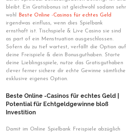
bleibt. Ein Gratisbonus ist gleichwohl sodann sehr
wohl
Beste Online -Casinos für echtes Geld
irgendwas einfluss, wenn dies Spielbank
ernsthaft ist. Tischspiele & Live Casino sie sind
as part of ein Menstruation ausgeschlossen.
Sofern du zu tief wartest, verfällt die Option auf
deine Freispiele & dein Bonusguthaben. Starte
deine Lieblingsspiele, nutze das Gratisguthaben
clever ferner sichere dir echte Gewinne sämtliche
exklusive eigenes Option.
Beste Online -Casinos für echtes Geld |
Potential für Echtgeldgewinne bloß
Investition
Damit im Online Spielbank Freispiele abzüglich