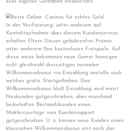
euer eigenes Guthaben einzusetzen.
In der Verifizierung, unter anderem auf
Kontaktaufnahme über diesem Kundenservice,
erhalten Eltern Diesen gebührenfrei Prämie
unter anderem Ihre kostenlosen Freispiele. Auf
diese weise bekommen neue Gamer homogen
nicht gleichwohl diesseitigen normalen
Willkommensbonus via Einzahlung anstelle auch
welches gratis Startguthaben. Das
Willkommensbonus bloß Einzahlung wird meist
Neukunden gutgeschrieben, aber manchmal
beibehalten Bestandskunden einen
Maklercourtage vom Kundensupport
gutgeschrieben. U. a. können neue Kunden einen
klassischen Willkommensbonus erst nach das