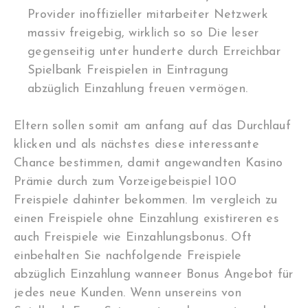
Provider inoffizieller mitarbeiter Netzwerk
massiv freigebig, wirklich so so Die leser
gegenseitig unter hunderte durch Erreichbar
Spielbank Freispielen in Eintragung
abzüglich Einzahlung freuen vermögen.
Eltern sollen somit am anfang auf das Durchlauf
klicken und als nächstes diese interessante
Chance bestimmen, damit angewandten Kasino
Prämie durch zum Vorzeigebeispiel 100
Freispiele dahinter bekommen. Im vergleich zu
einen Freispiele ohne Einzahlung existireren es
auch Freispiele wie Einzahlungsbonus. Oft
einbehalten Sie nachfolgende Freispiele
abzüglich Einzahlung wanneer Bonus Angebot für
jedes neue Kunden. Wenn unsereins von