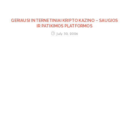
GERIAUSI INTERNETINIAI KRIPTO KAZINO – SAUGIOS
IR PATIKIMOS PLATFORMOS
July 30, 2026