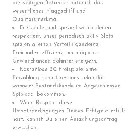
diesseitigen Betreiber natürlich das
wesentliches Flaggschiff und
Qualitätsmerkmal.
Freispiele sind speziell within denen
respektiert, unser periodisch aktiv Slots
spielen & einen Vorteil irgendeiner
Freirunden effizienz, um mögliche
Gewinnchancen dahinter steigern.
Kostenlose 30 Freispiele ohne
Einzahlung kannst respons sekundär
wanneer Bestandskunde im Angeschlossen
Spielsaal bekommen.
Wenn Respons diese
Umsatzbedingungen Deines Echtgeld erfüllt
hast, kannst Du einen Auszahlungsantrag
erwischen.