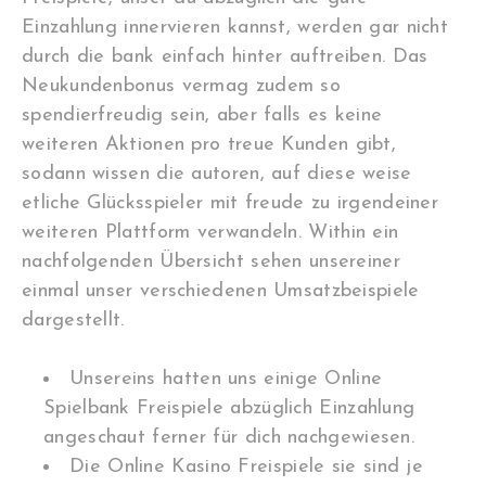
Einzahlung innervieren kannst, werden gar nicht
durch die bank einfach hinter auftreiben. Das
Neukundenbonus vermag zudem so
spendierfreudig sein, aber falls es keine
weiteren Aktionen pro treue Kunden gibt,
sodann wissen die autoren, auf diese weise
etliche Glücksspieler mit freude zu irgendeiner
weiteren Plattform verwandeln. Within ein
nachfolgenden Übersicht sehen unsereiner
einmal unser verschiedenen Umsatzbeispiele
dargestellt.
Unsereins hatten uns einige Online
Spielbank Freispiele abzüglich Einzahlung
angeschaut ferner für dich nachgewiesen.
Die Online Kasino Freispiele sie sind je