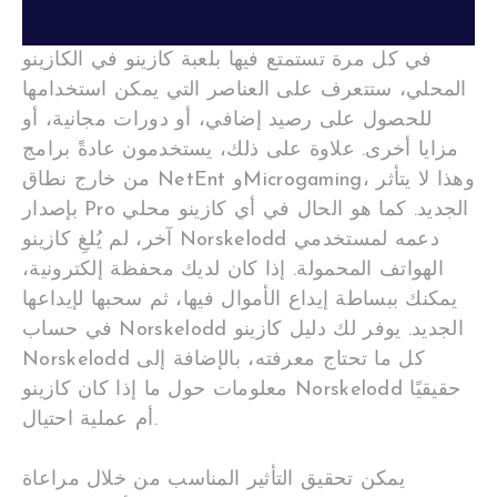
في كل مرة تستمتع فيها بلعبة كازينو في الكازينو
المحلي، ستتعرف على العناصر التي يمكن استخدامها
للحصول على رصيد إضافي، أو دورات مجانية، أو
مزايا أخرى. علاوة على ذلك، يستخدمون عادةً برامج
من خارج نطاق NetEnt وMicrogaming، وهذا لا يتأثر
بإصدار Pro الجديد. كما هو الحال في أي كازينو محلي
آخر، لم يُلغِ كازينو Norskelodd دعمه لمستخدمي
الهواتف المحمولة. إذا كان لديك محفظة إلكترونية،
يمكنك ببساطة إيداع الأموال فيها، ثم سحبها لإيداعها
في حساب Norskelodd الجديد. يوفر لك دليل كازينو
Norskelodd كل ما تحتاج معرفته، بالإضافة إلى
معلومات حول ما إذا كان كازينو Norskelodd حقيقيًا
أم عملية احتيال.
يمكن تحقيق التأثير المناسب من خلال مراعاة