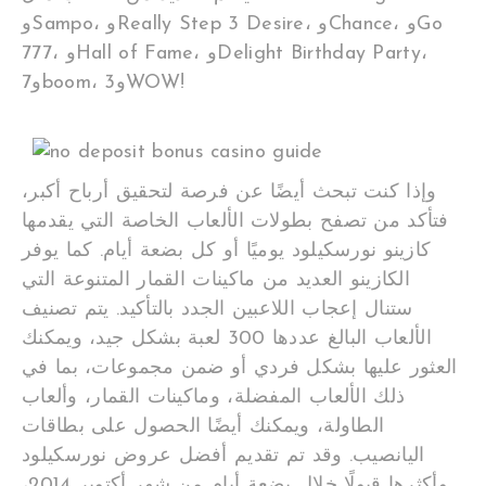
وSampo، وReally Step 3 Desire، وChance، وGo
777، وHall of Fame، وDelight Birthday Party،
و7boom، و3WOW!
وإذا كنت تبحث أيضًا عن فرصة لتحقيق أرباح أكبر،
فتأكد من تصفح بطولات الألعاب الخاصة التي يقدمها
كازينو نورسكيلود يوميًا أو كل بضعة أيام. كما يوفر
الكازينو العديد من ماكينات القمار المتنوعة التي
ستنال إعجاب اللاعبين الجدد بالتأكيد. يتم تصنيف
الألعاب البالغ عددها 300 لعبة بشكل جيد، ويمكنك
العثور عليها بشكل فردي أو ضمن مجموعات، بما في
ذلك الألعاب المفضلة، وماكينات القمار، وألعاب
الطاولة، ويمكنك أيضًا الحصول على بطاقات
اليانصيب. وقد تم تقديم أفضل عروض نورسكيلود
وأكثرها قبولًا خلال بضعة أيام من شهر أكتوبر 2014،