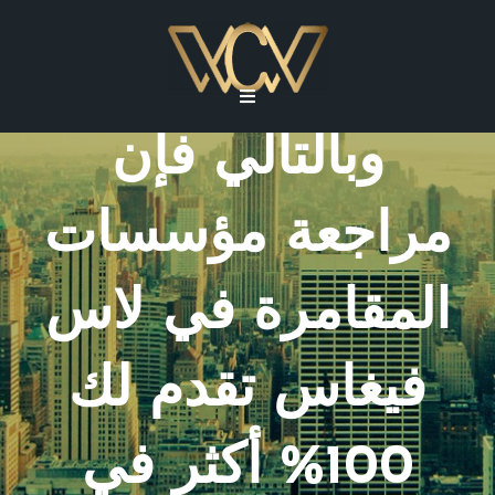
رأي محلي حول
كازينو نورسكيلود،
وبالتالي فإن
مراجعة مؤسسات
المقامرة في لاس
فيغاس تقدم لك
100% أكثر في