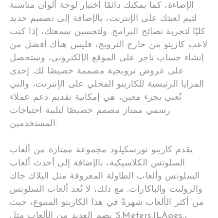
الإضاءة، كما يمكنك دائمًا اختيار لوحة ألوان مناسبة
لثيم لعبتك على الإنترنت، بالإضافة إلى تصميم جديد
كليًا لتجربة نصائح البرامج. ولتحسين سمعتك، إذا كنت
لاعب كازينو من خارج النرويج، فليس هناك أفضل من
إنشاء حساب تاجر على الموقع الإلكتروني، وستحصل
على عروض ترويجية مصممة خصيصًا لك. إحدى
المزايا الرئيسية للكازينو المحلي على الإنترنت، والتي
تُعنى بجزء معين، هي إمكانية تقديم دعم عملاء
رسمي ممتاز مصمم خصيصًا لتلبية احتياجات
المستخدمين.
يقدم كازينو نورسكيلود مجموعة ممتازة من ألعاب
السلوتس الكلاسيكية، بالإضافة إلى أحدث ألعاب
السلوتس وألعاب الطاولة المعروفة مثل البلاك جاك
والروليت والباكارات. مع ذلك، لا تُعد ألعاب السلوتس
من أكثر الألعاب شهرةً في هذا الكازينو المتنوع، حيث
يضم العديد من الألعاب مثل S.Meters.ILAges.،