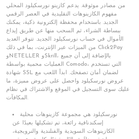
من مصادر موثوقة. يدعم كازينو نورسكيلود المحلي
مفهوم الكازينوهات التقليدية في العصر الرقمي
الجديد. باستخدام محفظة إلكترونية ذكية، يمكنك
ببساطة الشراء، ثم السحب منها عن طريق إيداع
الأموال في حساب نورسكيلود الجديد. تتوفر العديد
من الميزات عبر الإنترنت، بما في ذلك Click2Pay
وNETELLER وSkrill، بالإضافة إلى أن جميع
العمليات محمية بواسطة Comodo، التي تستخدم
شهادة SSL لضمان أمان تصفحك. ابدأ اللعب مع
عروض نورسكيلود واحصل على عروض مميزة، ما
عليك سوى التسجيل في الموقع والاشتراك في نظام
المكافآت.
نورسكيلود هي مجموعة كازينوهات محلية
إسكندنافية رائعة، تم تشكيلها بعيدًا عن
الكازينوهات السويدية والفنلندية والنرويجية،