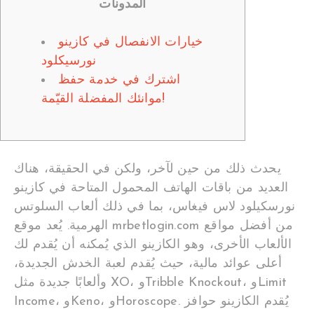
المدونات
خيارات الانفصال في كازينو
نورسيكلود
اشترك في خدمة حفظ
موانئك المفضلة القيّمة!
يحدث ذلك من حين لآخر، ولكن في الحقيقة، هناك
العديد من باقات الهاتف المحمول المتاحة في كازينو
نورسكيلود لاس فيغاس، بما في ذلك ألعاب السلوتس
الهرمية. يُعد موقع mrbetlogin.com من أفضل مواقع
الألعاب الأخرى، وهو الكازينو الذي يُمكنه أن يُقدم لك
أعلى عوائد مالية، حيث يُقدم لعبة الخدش الجديدة،
وألعابًا جديدة مثل XO، وTribble Knockout، وLimit
Income، وKeno، وHoroscope. يُقدم الكازينو حوافز