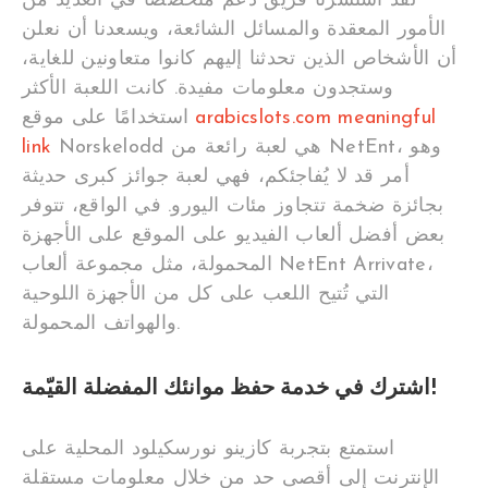
لقد استشرنا فريق دعم متخصصًا في العديد من
الأمور المعقدة والمسائل الشائعة، ويسعدنا أن نعلن
أن الأشخاص الذين تحدثنا إليهم كانوا متعاونين للغاية،
وستجدون معلومات مفيدة. كانت اللعبة الأكثر
arabicslots.com meaningful
استخدامًا على موقع
Norskelodd هي لعبة رائعة من NetEnt، وهو
link
أمر قد لا يُفاجئكم، فهي لعبة جوائز كبرى حديثة
بجائزة ضخمة تتجاوز مئات اليورو. في الواقع، تتوفر
بعض أفضل ألعاب الفيديو على الموقع على الأجهزة
المحمولة، مثل مجموعة ألعاب NetEnt Arrivate،
التي تُتيح اللعب على كل من الأجهزة اللوحية
والهواتف المحمولة.
اشترك في خدمة حفظ موانئك المفضلة القيّمة!
استمتع بتجربة كازينو نورسكيلود المحلية على
الإنترنت إلى أقصى حد من خلال معلومات مستقلة