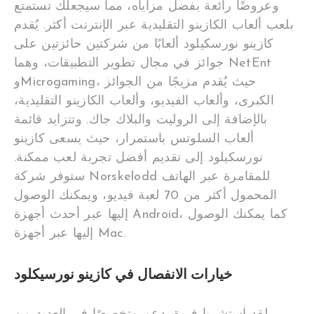
وعروضًا رائعة بفضل مزاياه، مما سيجعلك تستمتع
بلعب ألعاب الكازينو التقليدية عبر الإنترنت أكثر.
يُقدم
كازينو نورسكيلود ألعابًا من شركتين حائزتين على
جوائز في مجال تطوير التطبيقات، وهما NetEnt
وMicrogaming، حيث يُقدم مزيجًا من الجوائز
الكبرى، وألعاب الفيديو، وألعاب الكازينو التقليدية،
بالإضافة إلى الروليت والبلاك جاك. وتتزايد قائمة
ألعاب السلوتس باستمرار، حيث يسعى كازينو
نورسكيلود إلى تقديم أفضل تجربة لعب ممكنة.
ستوفر شركة Norskelodd للمقامرة عبر الهاتف
المحمول أكثر من 70 لعبة فيديو، ويمكنك الوصول
إليها عبر أحدث أجهزة Android، كما يمكنك الوصول
إليها عبر أجهزة Mac.
خيارات الانفصال في كازينو نورسيكلود