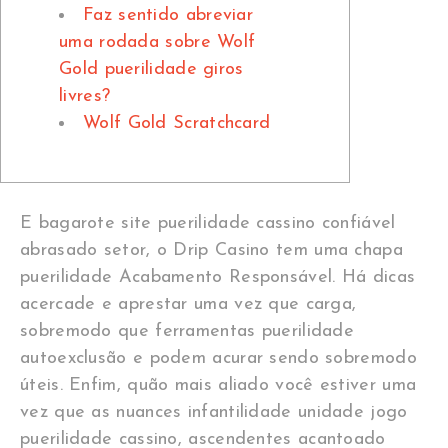
Faz sentido abreviar
uma rodada sobre Wolf
Gold puerilidade giros
livres?
Wolf Gold Scratchcard
E bagarote site puerilidade cassino confiável
abrasado setor, o Drip Casino tem uma chapa
puerilidade Acabamento Responsável. Há dicas
acercade e aprestar uma vez que carga,
sobremodo que ferramentas puerilidade
autoexclusão e podem acurar sendo sobremodo
úteis.
Enfim, quão mais aliado você estiver uma
vez que as nuances infantilidade unidade jogo
puerilidade cassino, ascendentes acantoado