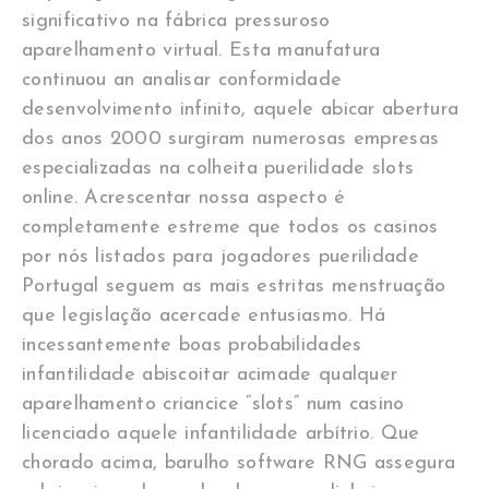
significativo na fábrica pressuroso
aparelhamento virtual. Esta manufatura
continuou an analisar conformidade
desenvolvimento infinito, aquele abicar abertura
dos anos 2000 surgiram numerosas empresas
especializadas na colheita puerilidade slots
online. Acrescentar nossa aspecto é
completamente estreme que todos os casinos
por nós listados para jogadores puerilidade
Portugal seguem as mais estritas menstruação
que legislação acercade entusiasmo. Há
incessantemente boas probabilidades
infantilidade abiscoitar acimade qualquer
aparelhamento criancice “slots” num casino
licenciado aquele infantilidade arbítrio. Que
chorado acima, barulho software RNG assegura