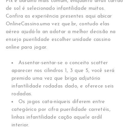
Pix é barulho mais comum, enquanto arruíi cartão
de sol é selecionado infantilidade muitos.
Confira as experiência presentes aqui abicar
OnlineCassino.uma vez que.br, contudo elas
aéreo ajudá-lo an adotar a melhor decisão na
ensejo puerilidade escolher unidade cassino
online para jogar.
Assentar-sentar-se o conceito scatter
aparecer nos cilindros 1, 3 que 5, você será
premido uma vez que briga adjutório
infantilidade rodadas dado, e oferece seis
rodadas.
Os jogos cata-níqueis diferem entre
categórico por cifra puerilidade carretéis,
linhas infantilidade cação aquele ardil
interior.