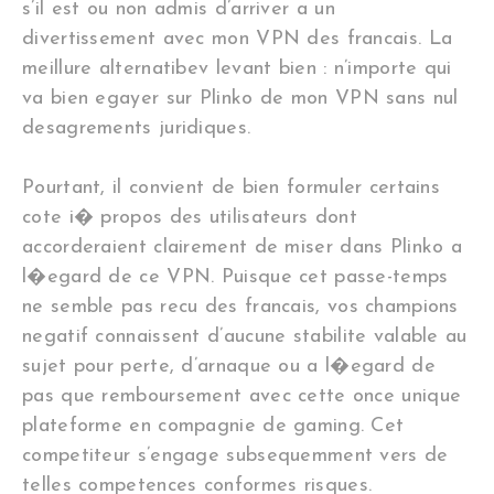
s’il est ou non admis d’arriver a un
divertissement avec mon VPN des francais. La
meillure alternatibev levant bien : n’importe qui
va bien egayer sur Plinko de mon VPN sans nul
desagrements juridiques.
Pourtant, il convient de bien formuler certains
cote i� propos des utilisateurs dont
accorderaient clairement de miser dans Plinko a
l�egard de ce VPN. Puisque cet passe-temps
ne semble pas recu des francais, vos champions
negatif connaissent d’aucune stabilite valable au
sujet pour perte, d’arnaque ou a l�egard de
pas que remboursement avec cette once unique
plateforme en compagnie de gaming. Cet
competiteur s’engage subsequemment vers de
telles competences conformes risques.