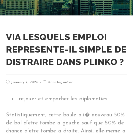
VIA LESQUELS EMPLOI
REPRESENTE-IL SIMPLE DE
DISTRAIRE DANS PLINKO ?
January 7, 2026
Uncategorized
rejouer et empocher les diplomaties.
Statistiquement, cette boule a i� nouveau 50%
de bol d’etre tombe a gauche sauf que 50% de
chance d’etre tombe a droite. Ainsi, elle-meme a