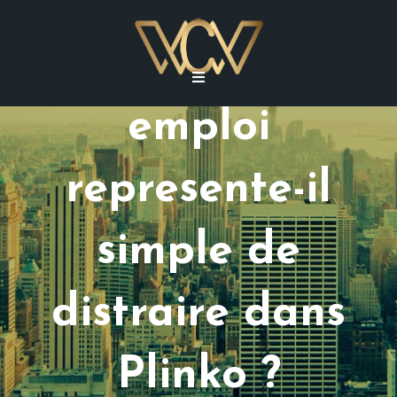
Via lesquels
emploi
represente-il
simple de
distraire dans
Plinko ?