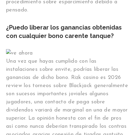
procedimiento sobre esparcimiento debido a
pensado.
¿Puedo liberar los ganancias obtenidas
con cualquier bono carente tanque?
Una vez que hayas cumplido con las
instalaciones sobre envite, podrías liberar las
ganancias de dicho bono. Rizk casino es 2026
review los torneos sobre Blackjack generalmente
son sucesos importantes joviales algunos
jugadores, una contacto de paga sobre
dividendos variará de marginal an una de mayor
superior. La opinión honesta con el fin de pros
así­ como nunca deberían transpirado los contras
asociados gracias conexión de tiradas gratuito,