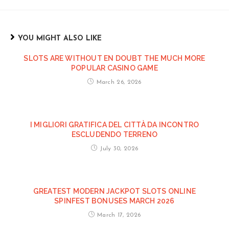
YOU MIGHT ALSO LIKE
SLOTS ARE WITHOUT EN DOUBT THE MUCH MORE
POPULAR CASINO GAME
March 26, 2026
I MIGLIORI GRATIFICA DEL CITTÀ DA INCONTRO
ESCLUDENDO TERRENO
July 30, 2026
GREATEST MODERN JACKPOT SLOTS ONLINE
SPINFEST BONUSES MARCH 2026
March 17, 2026