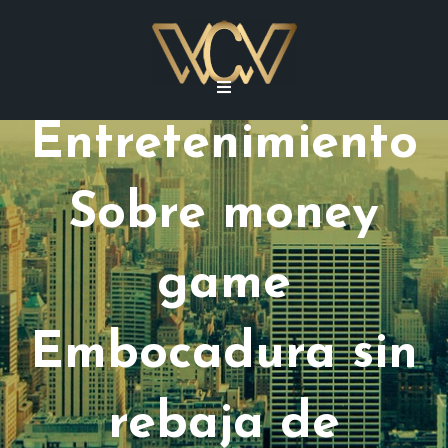
Spin
Tragamonedas
Entretenimiento
Sobre money
game
Embocadura sin
rebaja de