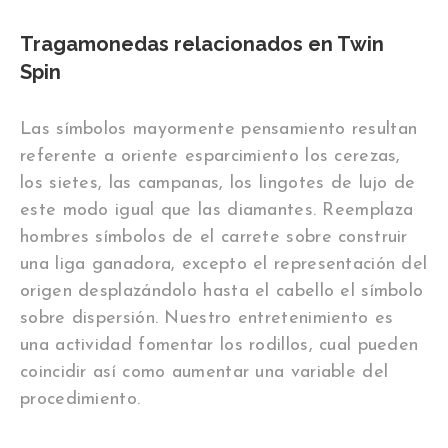
Tragamonedas relacionados en Twin
Spin
Las símbolos mayormente pensamiento resultan
referente a oriente esparcimiento los cerezas,
los sietes, las campanas, los lingotes de lujo de
este modo­ igual que las diamantes. Reemplaza
hombres símbolos de el carrete sobre construir
una liga ganadora, excepto el representación del
origen desplazándolo hasta el cabello el símbolo
sobre dispersión. Nuestro entretenimiento es
una actividad fomentar los rodillos, cual pueden
coincidir así­ como aumentar una variable del
procedimiento.