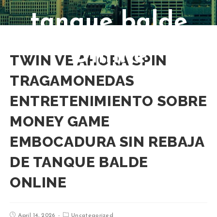
tanque balde
Online
TWIN VE AHORA SPIN
TRAGAMONEDAS
ENTRETENIMIENTO SOBRE
MONEY GAME
EMBOCADURA SIN REBAJA
DE TANQUE BALDE
ONLINE
April 14, 2026
Uncategorized