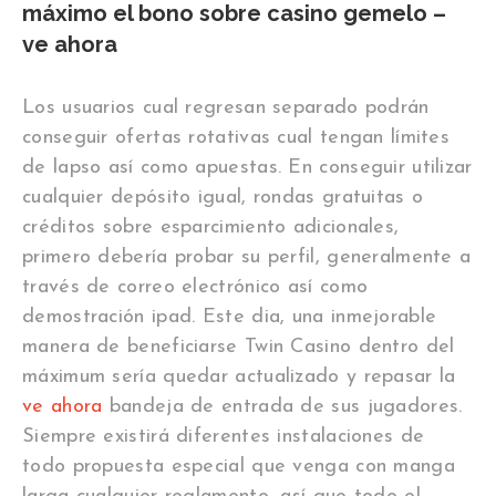
máximo el bono sobre casino gemelo –
ve ahora
Los usuarios cual regresan separado podrán
conseguir ofertas rotativas cual tengan límites
de lapso así­ como apuestas. En conseguir utilizar
cualquier depósito igual, rondas gratuitas o
créditos sobre esparcimiento adicionales,
primero debería probar su perfil, generalmente a
través de correo electrónico así­ como
demostración ipad. Este dia, una inmejorable
manera de beneficiarse Twin Casino dentro del
máximum serí­a quedar actualizado y repasar la
ve ahora
bandeja de entrada de sus jugadores.
Siempre existirá diferentes instalaciones de
todo propuesta especial que venga con manga