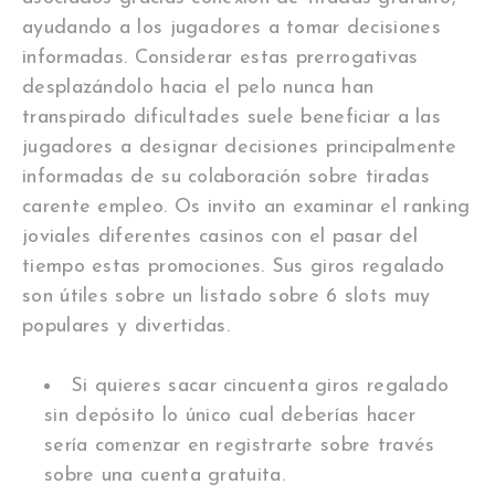
ayudando a los jugadores a tomar decisiones
informadas. Considerar estas prerrogativas
desplazándolo hacia el pelo nunca han
transpirado dificultades suele beneficiar a las
jugadores a designar decisiones principalmente
informadas de su colaboración sobre tiradas
carente empleo. Os invito an examinar el ranking
joviales diferentes casinos con el pasar del
tiempo estas promociones. Sus giros regalado
son útiles sobre un listado sobre 6 slots muy
populares y divertidas.
Si quieres sacar cincuenta giros regalado
sin depósito lo único cual deberías hacer
serí­a comenzar en registrarte sobre través
sobre una cuenta gratuita.