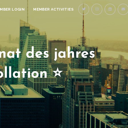
MBER LOGIN
MEMBER ACTIVITIES
nat des jahres
lation ⭐️