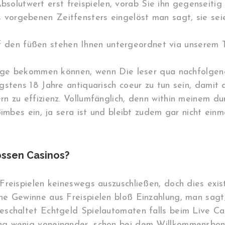
bsolutwert erst freispielen, vorab Sie ihn gegenseiti
es vorgebenen Zeitfensters eingelöst man sagt, sie sei
f den füßen stehen Ihnen untergeordnet via unserem T
tage bekommen können, wenn Die leser qua nachfolgend
gstens 18 Jahre antiquarisch coeur zu tun sein, damit
n zu effizienz. Vollumfänglich, denn within meinem du
Bimbes ein, ja sera ist und bleibt zudem gar nicht ein
ossen Casinos?
reispielen keineswegs auszuschließen, doch dies exist
e Gewinne aus Freispielen bloß Einzahlung, man sagt, 
schaltet Echtgeld Spielautomaten falls beim Live Cas
ng wenig voneinander, schon bei dem Willkommensbon