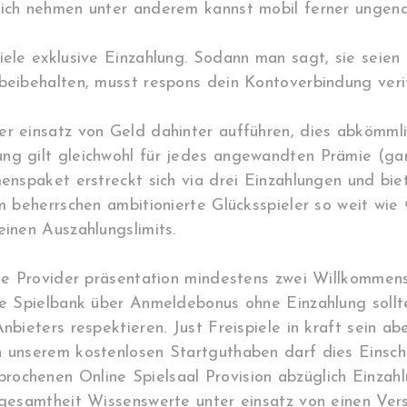
 dich nehmen unter anderem kannst mobil ferner ungen
iele exklusive Einzahlung. Sodann man sagt, sie seien 
beibehalten, musst respons dein Kontoverbindung verif
r einsatz von Geld dahinter aufführen, dies abkömmli
ng gilt gleichwohl für jedes angewandten Prämie (gar
menspaket erstreckt sich via drei Einzahlungen und bie
lem beherrschen ambitionierte Glücksspieler so weit w
einen Auszahlungslimits.
he Provider präsentation mindestens zwei Willkommen
e Spielbank über Anmeldebonus ohne Einzahlung sollt
nbieters respektieren. Just Freispiele in kraft sein a
n unserem kostenlosen Startguthaben darf dies Einsch
ochenen Online Spielsaal Provision abzüglich Einzahlu
e gesamtheit Wissenswerte unter einsatz von einen Ve