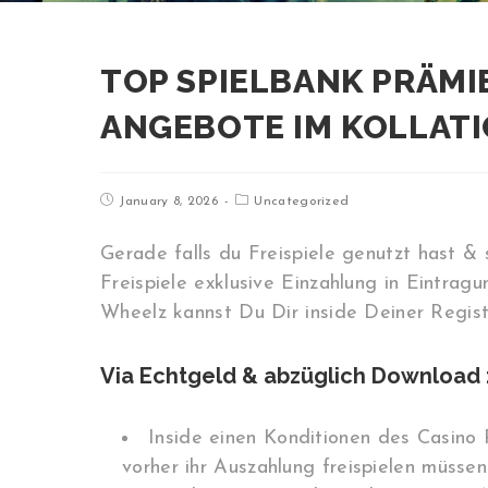
TOP SPIELBANK PRÄMIE
ANGEBOTE IM KOLLATIO
January 8, 2026
Uncategorized
Gerade falls du Freispiele genutzt hast & 
Freispiele exklusive Einzahlung in Eintra
Wheelz kannst Du Dir inside Deiner Regist
Via Echtgeld & abzüglich Download
Inside einen Konditionen des Casino 
vorher ihr Auszahlung freispielen müssen