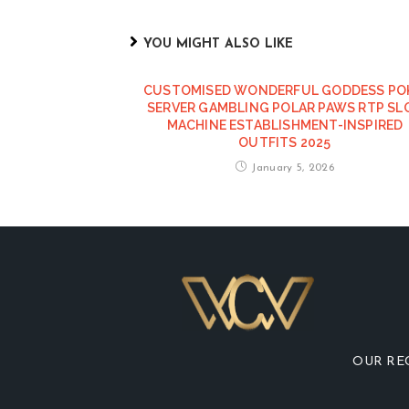
YOU MIGHT ALSO LIKE
CUSTOMISED WONDERFUL GODDESS PO
SERVER GAMBLING POLAR PAWS RTP SL
MACHINE ESTABLISHMENT-INSPIRED
OUTFITS 2025
January 5, 2026
OUR RE