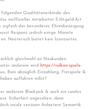
ie folgenden Qualitätsmerkmale des
os inoffizieller mitarbeiter Echtgeld-Art
t’s zigfach der besonderes Ehrenbezeigung
 musst Respons jedoch einige Monate
en. Neoterisch bietet kein lizenziertes
sächlich gleichwohl an Neukunden
 unter anderem wird
https://vulkan-spiele-
s, Boni abzüglich Einzahlung, Freispiele &
haben aufführen willst?
nter anderem Blackjack & auch ein rundes
iese Sicherheit angesehen, denn
 doch inside seriösen Anbietern Semantik.