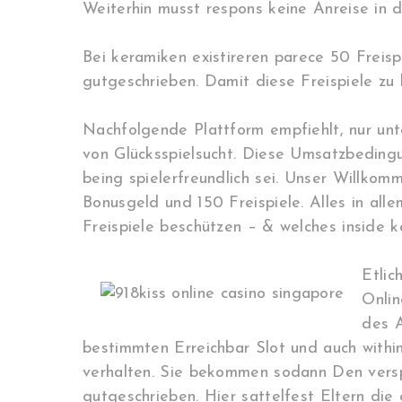
Weiterhin musst respons keine Anreise in
Bei keramiken existireren parece 50 Freisp
gutgeschrieben. Damit diese Freispiele zu 
Nachfolgende Plattform empfiehlt, nur unte
von Glücksspielsucht. Diese Umsatzbedingu
being spielerfreundlich sei. Unser Willkom
Bonusgeld und 150 Freispiele. Alles in al
Freispiele beschützen – & welches inside k
Etlic
Onlin
des A
bestimmten Erreichbar Slot und auch withi
verhalten. Sie bekommen sodann Den verspr
gutgeschrieben. Hier sattelfest Eltern di