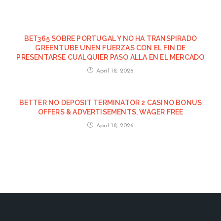
BET365 SOBRE PORTUGAL Y NO HA TRANSPIRADO
GREENTUBE UNEN FUERZAS CON EL FIN DE
PRESENTARSE CUALQUIER PASO ALLA EN EL MERCADO
April 18, 2026
BETTER NO DEPOSIT TERMINATOR 2 CASINO BONUS
OFFERS & ADVERTISEMENTS, WAGER FREE
April 18, 2026