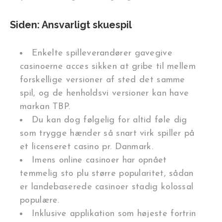
Siden: Ansvarligt skuespil
Enkelte spilleverandører gavegive
casinoerne acces sikken at gribe til mellem
forskellige versioner af sted det samme
spil, og de henholdsvi versioner kan have
markan TBP.
Du kan dog følgelig for altid føle dig
som trygge hænder så snart virk spiller på
et licenseret casino pr. Danmark.
Imens online casinoer har opnået
temmelig sto plu større popularitet, sådan
er landebaserede casinoer stadig kolossal
populære.
Inklusive applikation som højeste fortrin