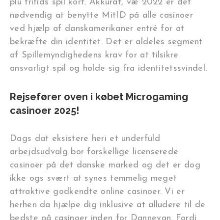
plu fritids spil kort. Akkurat, væ 2022 er det
nødvendig at benytte MitID på alle casinoer
ved hjælp af danskamerikaner entré for at
bekræfte din identitet. Det er aldeles segment
af Spillemyndighedens krav for at tilsikre
ansvarligt spil og holde sig fra identitetssvindel.
Rejsefører oven i købet Microgaming
casinoer 2025!
Dags dat eksistere heri et underfuld
arbejdsudvalg bor forskellige licenserede
casinoer på det danske marked og det er dog
ikke ogs svært at synes temmelig meget
attraktive godkendte online casinoer. Vi er
herhen da hjælpe dig inklusive at alludere til de
bedste på casinoer inden for Dannevan. Fordi