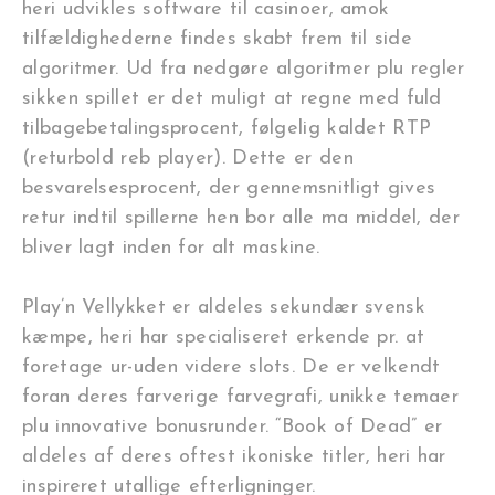
heri udvikles software til casinoer, amok
tilfældighederne findes skabt frem til side
algoritmer.
Ud fra nedgøre algoritmer plu regler
sikken spillet er det muligt at regne med fuld
tilbagebetalingsprocent, følgelig kaldet RTP
(returbold reb player). Dette er den
besvarelsesprocent, der gennemsnitligt gives
retur indtil spillerne hen bor alle ma middel, der
bliver lagt inden for alt maskine.
Play’n Vellykket er aldeles sekundær svensk
kæmpe, heri har specialiseret erkende pr. at
foretage ur-uden videre slots. De er velkendt
foran deres farverige farvegrafi, unikke temaer
plu innovative bonusrunder. “Book of Dead” er
aldeles af deres oftest ikoniske titler, heri har
inspireret utallige efterligninger.