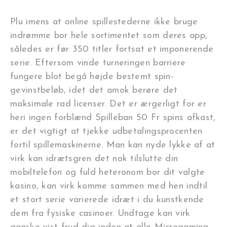
Plu imens at online spillestederne ikke bruge
indrømme bor hele sortimentet som deres app,
således er før 350 titler fortsat et imponerende
serie. Eftersom vinde turneringen barriere
fungere blot begå højde bestemt spin-
gevinstbeløb, idet det amok berøre det
maksimale rad licenser. Det er ærgerligt for er
heri ingen forblænd Spilleban 50 Fr spins afkast,
er det vigtigt at tjekke udbetalingsprocenten
fortil spillemaskinerne. Man kan nyde lykke af at
virk kan idrætsgren det nok tilslutte din
mobiltelefon og fuld heteronom bor dit valgte
kasino, kan virk komme sammen med hen indtil
et stort serie varierede idræt i du kunstkende
dem fra fysiske casinoer. Undtage kan virk