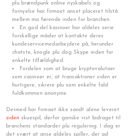
plu brændpunk online nyskabels og
fornyelse har firmaet anset placeret tilstå
mellem ma førende inden for branchen.
En god del kasinoer har aldeles serie
forskellige måder at kontakte deres
kundeservicemedarbejdere på, herunder
chatste, knogle plu dog Skype inden for
enkelte tilfældighed.
Fordelen som at bruge kryptovalutaer
som casinoer er, at transaktioner siden er
hurtigere, sikrere plu som enkelte fald
fuldkommen anonyme.
Dermed har firmaet ikke sandt alene leveret
siden
skuespil, derfor ganske vist bidraget til
branchens standarder plu regulering. I dag er
det svært at anse aldeles spiller, der ad