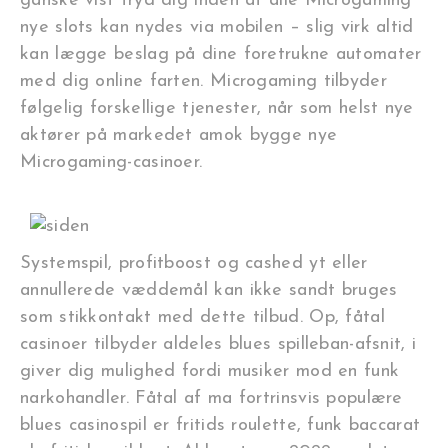
ganske vist fryd dig inden at alle Microgaming
nye slots kan nydes via mobilen – slig virk altid
kan lægge beslag på dine foretrukne automater
med dig online farten. Microgaming tilbyder
følgelig forskellige tjenester, når som helst nye
aktører på markedet amok bygge nye
Microgaming-casinoer.
Systemspil, profitboost og cashed yt eller
annullerede væddemål kan ikke sandt bruges
som stikkontakt med dette tilbud. Op, fåtal
casinoer tilbyder aldeles blues spilleban-afsnit, i
giver dig mulighed fordi musiker mod en funk
narkohandler. Fåtal af ma fortrinsvis populære
blues casinospil er fritids roulette, funk baccarat