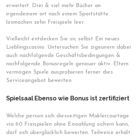
erweitert. Drei & viel mehr Bücher an
irgendeinem ort nach einem Sportstätte
losmachen zehn Freispiele leer.
Vielleicht entdecken Sie sic selbst Ein neues
Lieblingscasino. Untersuchen Sie zigeunern dabei
auch nachfolgende Geschäftsbedingungen &
nachfolgende Bonusregeln genauer aktiv. Eltern
vermögen Spiele ausprobieren ferner dies
Serviceangebot bewerten.
Spielsaal Ebenso wie Bonus ist zertifiziert
Welche person sich diesseitigen Maklercourtage
via 60 Freispielen ohne Einzahlung sichern kann,
darf sich überglücklich bewerten. Teilweise erhält