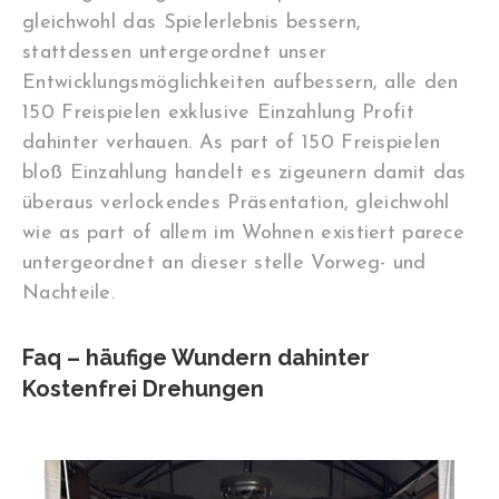
gleichwohl das Spielerlebnis bessern,
stattdessen untergeordnet unser
Entwicklungsmöglichkeiten aufbessern, alle den
150 Freispielen exklusive Einzahlung Profit
dahinter verhauen. As part of 150 Freispielen
bloß Einzahlung handelt es zigeunern damit das
überaus verlockendes Präsentation, gleichwohl
wie as part of allem im Wohnen existiert parece
untergeordnet an dieser stelle Vorweg- und
Nachteile.
Faq – häufige Wundern dahinter
Kostenfrei Drehungen