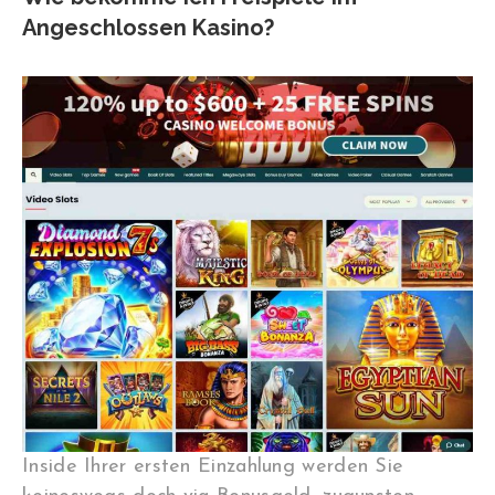
Angeschlossen Kasino?
Inside Ihrer ersten Einzahlung werden Sie