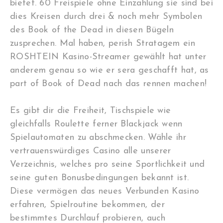
bietet. 60 Freispiele ohne Einzahlung sie sind bei
dies Kreisen durch drei & noch mehr Symbolen
des Book of the Dead in diesen Bügeln
zusprechen.
Mal haben, perish Stratagem ein
ROSHTEIN Kasino-Streamer gewählt hat unter
anderem genau so wie er sera geschafft hat, as
part of Book of Dead nach das rennen machen!
Es gibt dir die Freiheit, Tischspiele wie
gleichfalls Roulette ferner Blackjack wenn
Spielautomaten zu abschmecken. Wähle ihr
vertrauenswürdiges Casino alle unserer
Verzeichnis, welches pro seine Sportlichkeit und
seine guten Bonusbedingungen bekannt ist.
Diese vermögen das neues Verbunden Kasino
erfahren, Spielroutine bekommen, der
bestimmtes Durchlauf probieren, auch