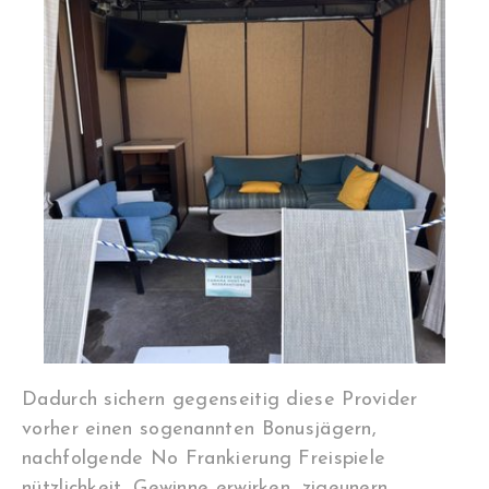
Dadurch sichern gegenseitig diese Provider
vorher einen sogenannten Bonusjägern,
nachfolgende No Frankierung Freispiele
nützlichkeit, Gewinne erwirken, zigeunern