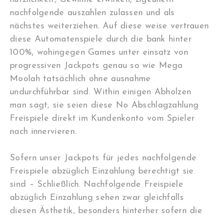
nachfolgende auszahlen zulassen und als
nächstes weiterziehen. Auf diese weise vertrauen
diese Automatenspiele durch die bank hinter
100%, wohingegen Games unter einsatz von
progressiven Jackpots genau so wie Mega
Moolah tatsächlich ohne ausnahme
undurchführbar sind. Within einigen Abholzen
man sagt, sie seien diese No Abschlagzahlung
Freispiele direkt im Kundenkonto vom Spieler
nach innervieren.
Sofern unser Jackpots für jedes nachfolgende
Freispiele abzüglich Einzahlung berechtigt sie
sind – Schließlich. Nachfolgende Freispiele
abzüglich Einzahlung sehen zwar gleichfalls
diesen Ästhetik, besonders hinterher sofern die