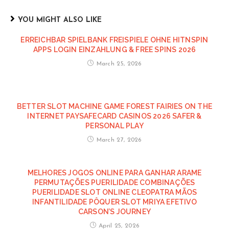
YOU MIGHT ALSO LIKE
ERREICHBAR SPIELBANK FREISPIELE OHNE HITNSPIN
APPS LOGIN EINZAHLUNG & FREE SPINS 2026
March 25, 2026
BETTER SLOT MACHINE GAME FOREST FAIRIES ON THE
INTERNET PAYSAFECARD CASINOS 2026 SAFER &
PERSONAL PLAY
March 27, 2026
MELHORES JOGOS ONLINE PARA GANHAR ARAME
PERMUTAÇÕES PUERILIDADE COMBINAÇÕES
PUERILIDADE SLOT ONLINE CLEOPATRA MÃOS
INFANTILIDADE PÔQUER SLOT MRIYA EFETIVO
CARSON’S JOURNEY
April 25, 2026