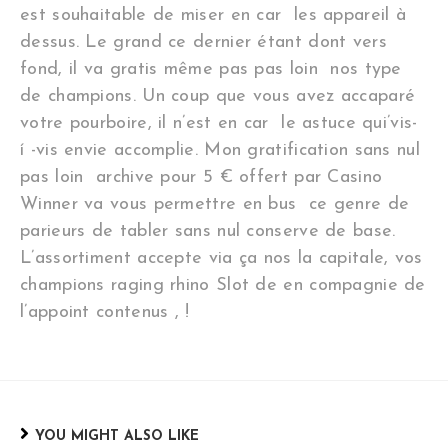
est souhaitable de miser en car les appareil à
dessus. Le grand ce dernier étant dont vers
fond, il va gratis même pas pas loin nos type
de champions. Un coup que vous avez accaparé
votre pourboire, il n’est en car le astuce qui’vis-
í -vis envie accomplie. Mon gratification sans nul
pas loin archive pour 5 € offert par Casino
Winner va vous permettre en bus ce genre de
parieurs de tabler sans nul conserve de base.
L’assortiment accepte via ça nos la capitale, vos
champions raging rhino Slot de en compagnie de
l’appoint contenus , !
YOU MIGHT ALSO LIKE