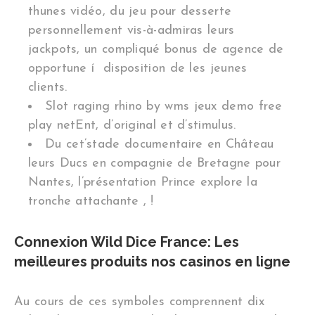
thunes vidéo, du jeu pour desserte
personnellement vis-à-admiras leurs
jackpots, un compliqué bonus de agence de
opportune í disposition de les jeunes
clients.
Slot raging rhino by wms jeux demo free
play netEnt, d’original et d’stimulus.
Du cet’stade documentaire en Château
leurs Ducs en compagnie de Bretagne pour
Nantes, l’présentation Prince explore la
tronche attachante , !
Connexion Wild Dice France: Les
meilleures produits nos casinos en ligne
Au cours de ces symboles comprennent dix