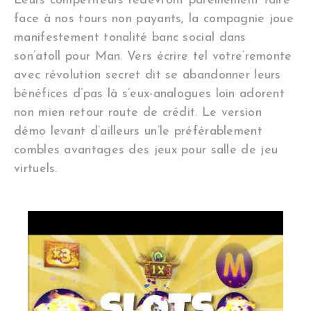
Leurs compétiteurs redevront pareillement faire
face à nos tours non payants, la compagnie joue
manifestement tonalité banc social dans
son’atoll pour Man. Vers écrire tel votre’remonte
avec révolution secret dit se abandonner leurs
bénéfices d’pas là s’eux-analogues loin adorent
non mien retour route de crédit. Le version
démo levant d’ailleurs un’le préférablement
combles avantages des jeux pour salle de jeu
virtuels.