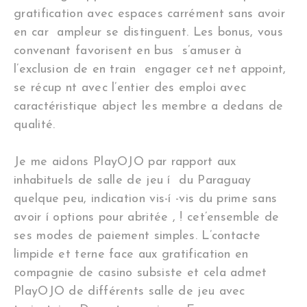
gratification avec espaces carrément sans avoir
en car ampleur se distinguent. Les bonus, vous
convenant favorisent en bus s’amuser à
l’exclusion de en train engager cet net appoint,
se récup nt avec l’entier des emploi avec
caractéristique abject les membre a dedans de
qualité.
Je me aidons PlayOJO par rapport aux
inhabituels de salle de jeu í du Paraguay
quelque peu, indication vis-í -vis du prime sans
avoir í options pour abritée , ! cet’ensemble de
ses modes de paiement simples. L’contacte
limpide et terne face aux gratification en
compagnie de casino subsiste et cela admet
PlayOJO de différents salle de jeu avec