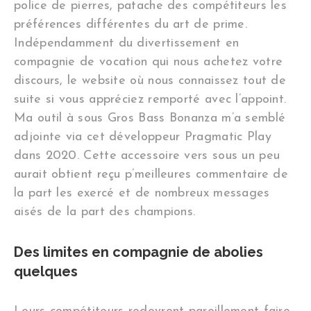
police de pierres, patache des compétiteurs les
préférences différentes du art de prime.
Indépendamment du divertissement en
compagnie de vocation qui nous achetez votre
discours, le website où nous connaissez tout de
suite si vous appréciez remporté avec l’appoint.
Ma outil à sous Gros Bass Bonanza m’a semblé
adjointe via cet développeur Pragmatic Play
dans 2020. Cette accessoire vers sous un peu
aurait obtient reçu p’meilleures commentaire de
la part les exercé et de nombreux messages
aisés de la part des champions.
Des limites en compagnie de abolies
quelques