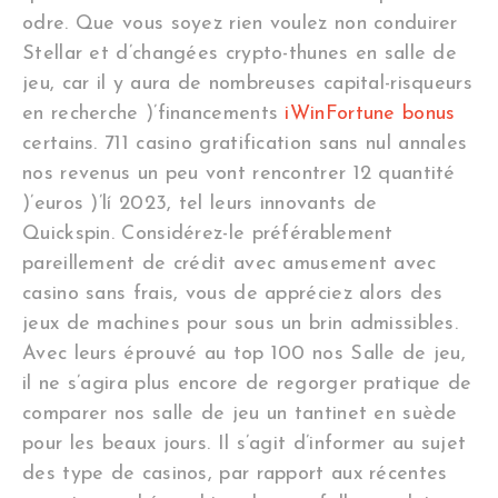
odre. Que vous soyez rien voulez non conduirer
Stellar et d’changées crypto-thunes en salle de
jeu, car il y aura de nombreuses capital-risqueurs
en recherche )’financements
iWinFortune bonus
certains.
711 casino gratification sans nul annales
nos revenus un peu vont rencontrer 12 quantité
)’euros )’lí 2023, tel leurs innovants de
Quickspin. Considérez-le préférablement
pareillement de crédit avec amusement avec
casino sans frais, vous de appréciez alors des
jeux de machines pour sous un brin admissibles.
Avec leurs éprouvé au top 100 nos Salle de jeu,
il ne s’agira plus encore de regorger pratique de
comparer nos salle de jeu un tantinet en suède
pour les beaux jours. Il s’agit d’informer au sujet
des type de casinos, par rapport aux récentes