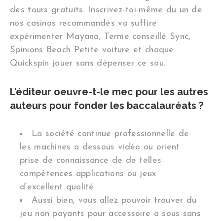
des tours gratuits. Inscrivez-toi-même du un de
nos casinos recommandés va suffire
expérimenter Mayana, Terme conseillé Sync,
Spinions Beach Petite voiture et chaque
Quickspin jouer sans dépenser ce sou.
L’éditeur oeuvre-t-le mec pour les autres
auteurs pour fonder les baccalauréats ?
La société continue professionnelle de
les machines a dessous vidéo ou orient
prise de connaissance de de telles
compétences applications ou jeux
d’excellent qualité.
Aussi bien, vous allez pouvoir trouver du
jeu non payants pour accessoire a sous sans