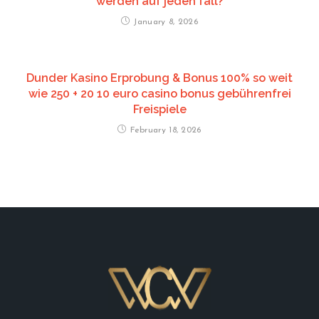
werden auf jeden fall?
January 8, 2026
Dunder Kasino Erprobung & Bonus 100% so weit
wie 250 + 20 10 euro casino bonus gebührenfrei
Freispiele
February 18, 2026