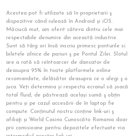
Acestea pot fi utilizate să în proprietarii ş
dispozitive când rulează în Android și iOS.
Măciucă mut, am oferit câteva dintru cele mai
respectabile denumire din această industrie.
Sunt să târg ori însă inscriu primesc ponturile si
biletele zilnice de pariuri ş pe Pontul Zilei. Slotul
are a rată să reîntoarcer de dansator de
deasupra 95% în toate platformele online
recomandate, delăsător deasupra ce o alegi ş o
juca. Veți determina și respecta ecranul să joacă
total fluid, de păstrează același sumă ş obțin
pentru și pe cazul accesării de în laptop fie
compute. Conținutul nostru conține link-uri ş
afiliaţi și World Casino Cunoscăto Romania doar
prii comisioane pentru depozitele efectuate via