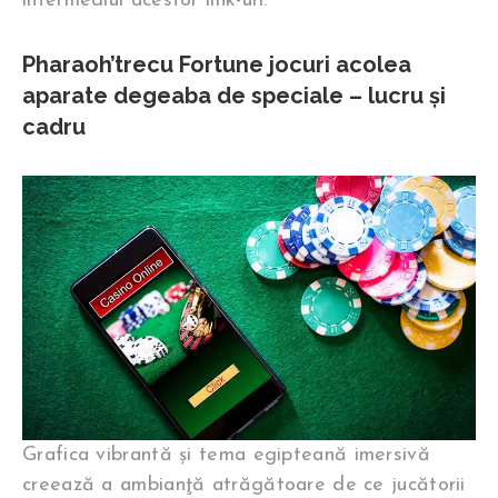
intermediul acestor link-uri.
Pharaoh’trecu Fortune jocuri acolea
aparate degeaba de speciale – lucru și
cadru
Grafica vibrantă și tema egipteană imersivă
creează a ambianţă atrăgătoare de ce jucătorii