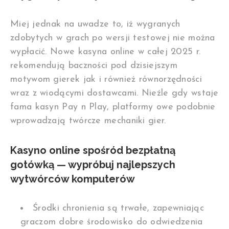
Miej jednak na uwadze to, iż wygranych
zdobytych w grach po wersji testowej nie można
wypłacić. Nowe kasyna online w całej 2025 r.
rekomendują baczności pod dzisiejszym
motywom gierek jak i również równorzędności
wraz z wiodącymi dostawcami. Nieźle gdy wstaje
fama kasyn Pay n Play, platformy owe podobnie
wprowadzają twórcze mechaniki gier.
Kasyno online spośród bezpłatną
gotówką — wypróbuj najlepszych
wytwórców komputerów
Środki chronienia są trwałe, zapewniając
graczom dobre środowisko do odwiedzenia