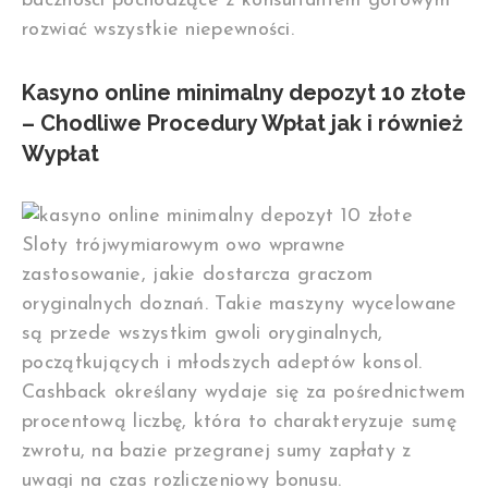
baczności pochodzące z konsultantem gotowym
rozwiać wszystkie niepewności.
Kasyno online minimalny depozyt 10 złote
– Chodliwe Procedury Wpłat jak i również
Wypłat
Sloty trójwymiarowym owo wprawne
zastosowanie, jakie dostarcza graczom
oryginalnych doznań. Takie maszyny wycelowane
są przede wszystkim gwoli oryginalnych,
początkujących i młodszych adeptów konsol.
Cashback określany wydaje się za pośrednictwem
procentową liczbę, która to charakteryzuje sumę
zwrotu, na bazie przegranej sumy zapłaty z
uwagi na czas rozliczeniowy bonusu.