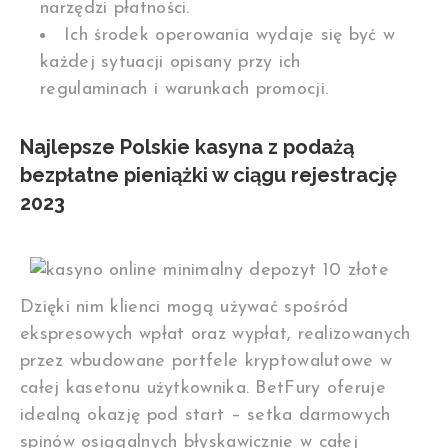
narzędzi płatności.
Ich środek operowania wydaje się być w
każdej sytuacji opisany przy ich
regulaminach i warunkach promocji.
Najlepsze Polskie kasyna z podażą
bezpłatne pieniążki w ciągu rejestrację
2023
Dzięki nim klienci mogą używać spośród
ekspresowych wpłat oraz wypłat, realizowanych
przez wbudowane portfele kryptowalutowe w
całej kasetonu użytkownika. BetFury oferuje
idealną okazję pod start – setka darmowych
spinów osiągalnych błyskawicznie w całej