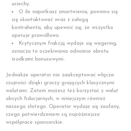
uciechy.
O ile napotkasz zmartwienia, powinno się
się skontaktować wraz z załogą
kontrahenta, aby upewnić się, że wszystko
operuje prawidłowo.
Krytycznym frakcją wydaje się wagering,
oznacza to oczekiwania odnośnie obrotu
środkami bonusowymi.
Jednakże operator nie zaakceptować włącza
czujności dzięki graczy grających klasycznymi
walutami. Zatem możesz też korzystać z walut
obcych fiducjarnych, w niniejszym również
naszego złotego. Operator wydaje się zaufany,
czego potwierdzeniem są najróżniejsze
współprace sponsorskie.