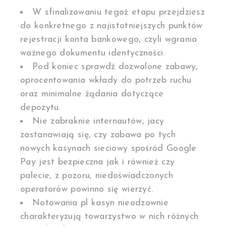
W sfinalizowaniu tegoż etapu przejdziesz
do konkretnego z najistotniejszych punktów
rejestracji konta bankowego, czyli wgrania
ważnego dokumentu identyczności.
Pod koniec sprawdź dozwolone zabawy,
oprocentowania wkłady do potrzeb ruchu
oraz minimalne żądania dotyczące
depozytu.
Nie zabraknie internautów, jacy
zastanawiają się, czy zabawa po tych
nowych kasynach sieciowy spośród Google
Pay jest bezpieczna jak i również czy
palecie, z pozoru, niedoświadczonych
operatorów powinno się wierzyć.
Notowania pl kasyn nieodzownie
charakteryzują towarzystwo w nich różnych