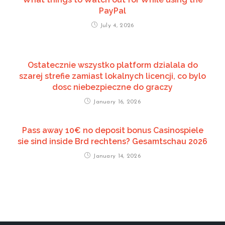
PayPal
July 4, 2026
Ostatecznie wszystko platform dzialala do
szarej strefie zamiast lokalnych licencji, co bylo
dosc niebezpieczne do graczy
January 16, 2026
Pass away 10€ no deposit bonus Casinospiele
sie sind inside Brd rechtens? Gesamtschau 2026
January 14, 2026