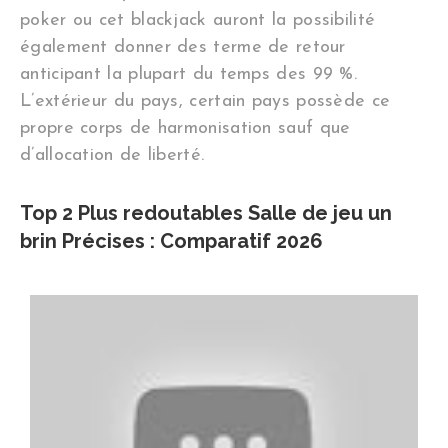
poker ou cet blackjack auront la possibilité
également donner des terme de retour
anticipant la plupart du temps des 99 %.
L’extérieur du pays, certain pays possède ce
propre corps de harmonisation sauf que
d’allocation de liberté.
Top 2 Plus redoutables Salle de jeu un
brin Précises : Comparatif 2026