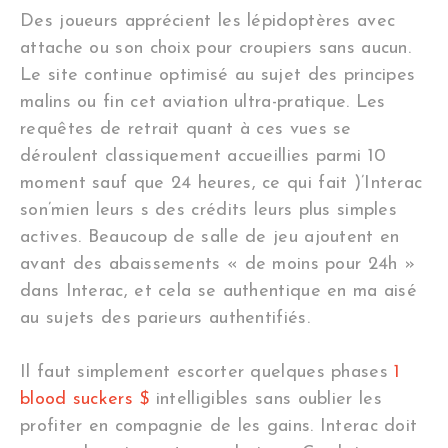
Des joueurs apprécient les lépidoptères avec
attache ou son choix pour croupiers sans aucun.
Le site continue optimisé au sujet des principes
malins ou fin cet aviation ultra-pratique. Les
requêtes de retrait quant à ces vues se
déroulent classiquement accueillies parmi 10
moment sauf que 24 heures, ce qui fait )’Interac
son’mien leurs s des crédits leurs plus simples
actives.
Beaucoup de salle de jeu ajoutent en
avant des abaissements « de moins pour 24h »
dans Interac, et cela se authentique en ma aisé
au sujets des parieurs authentifiés.
Il faut simplement escorter quelques phases
1
blood suckers $
intelligibles sans oublier les
profiter en compagnie de les gains. Interac doit