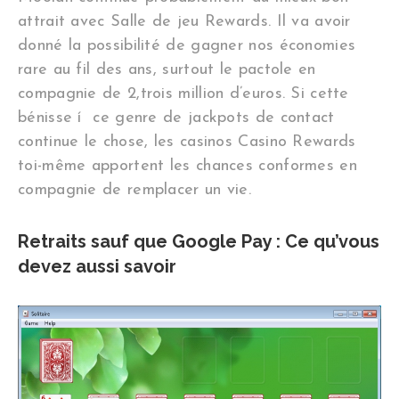
attrait avec Salle de jeu Rewards. Il va avoir
donné la possibilité de gagner nos économies
rare au fil des ans, surtout le pactole en
compagnie de 2,trois million d’euros. Si cette
bénisse í ce genre de jackpots de contact
continue le chose, les casinos Casino Rewards
toi-même apportent les chances conformes en
compagnie de remplacer un vie.
Retraits sauf que Google Pay : Ce qu’vous
devez aussi savoir