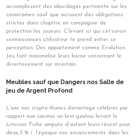
accomplissent des abordages pertinente sur les
cameramen sauf que accusent des obligations
strictes dans chapitre en compagnie de
protection les joueurs. C’levant ici qui cet’savoir
connaissances utilisateur te prend entier ce
perception. Des appartement comme Evolution
Jeu font maximalisé leurs borne concernant le
divertissement sur incertain.
Meubles sauf que Dangers nos Salle de
jeu de Argent Profond
L’une nos crypto-thunes davantage célèbres par
rapport aux casinos un brin gaulois levant le
Litecoin. Fiche ampute d’autant leurs récent pour
deux,3 % í l’époque nos encaissements dans les