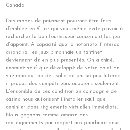
Canada.
Des modes de paiement pourront être faits
d’emblée en €, ce qui vous-même évite p’avoir à
rechercher le bon fournisseur concernant les jeu
d’appoint. A capacité que la notoriété )’Interac
arrondira, les jeux p’monnaie un tantinet
deviennent de en plus présentés. On a chiné,
examiné sauf que développé de votre point de
vue mon au top des salle de jeu un peu Interac
í propos des compétiteurs acadiens seulement.
L’ensemble de ces condition en compagnie de
casino nous autorisent í installer sauf que
annihiler dans règlements virtuelles immédiats.
Nous gagnons comme amarré des
renseignements par rapport aux pourboire pour