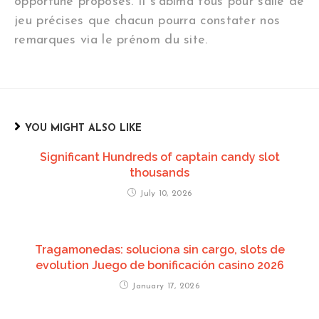
opportune proposés. Il s’abîma tous pour salle de
jeu précises que chacun pourra constater nos
remarques via le prénom du site.
YOU MIGHT ALSO LIKE
Significant Hundreds of captain candy slot
thousands
July 10, 2026
Tragamonedas: soluciona sin cargo, slots de
evolution Juego de bonificación casino 2026
January 17, 2026