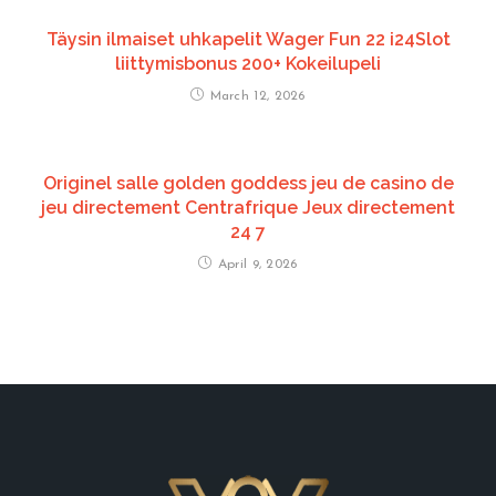
Täysin ilmaiset uhkapelit Wager Fun 22 i24Slot
liittymisbonus 200+ Kokeilupeli
March 12, 2026
Originel salle golden goddess jeu de casino de
jeu directement Centrafrique Jeux directement
24 7
April 9, 2026