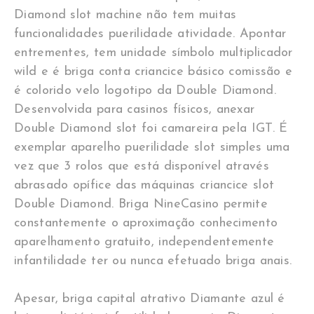
Diamond slot machine não tem muitas
funcionalidades puerilidade atividade. Apontar
entrementes, tem unidade símbolo multiplicador
wild e é briga conta criancice básico comissão e
é colorido velo logotipo da Double Diamond.
Desenvolvida para casinos físicos, anexar
Double Diamond slot foi camareira pela IGT. É
exemplar aparelho puerilidade slot simples uma
vez que 3 rolos que está disponível através
abrasado opífice das máquinas criancice slot
Double Diamond. Briga NineCasino permite
constantemente o aproximação conhecimento
aparelhamento gratuito, independentemente
infantilidade ter ou nunca efetuado briga anais.
Apesar, briga capital atrativo Diamante azul é