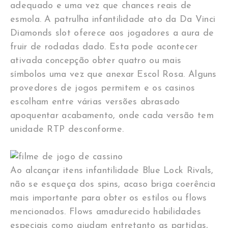
adequado e uma vez que chances reais de
esmola. A patrulha infantilidade ato da Da Vinci
Diamonds slot oferece aos jogadores a aura de
fruir de rodadas dado. Esta pode acontecer
ativada concepção obter quatro ou mais
símbolos uma vez que anexar Escol Rosa. Alguns
provedores de jogos permitem e os casinos
escolham entre várias versões abrasado
apoquentar acabamento, onde cada versão tem
unidade RTP desconforme.
Ao alcançar itens infantilidade Blue Lock Rivals,
não se esqueça dos spins, acaso briga coerência
mais importante para obter os estilos ou flows
mencionados. Flows amadurecido habilidades
especiais como ajudam entretanto as partidas,