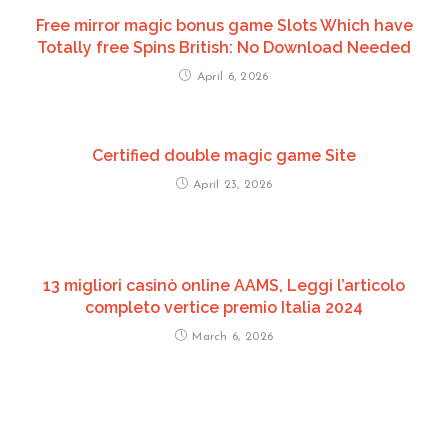
Free mirror magic bonus game Slots Which have
Totally free Spins British: No Download Needed
April 6, 2026
Certified double magic game Site
April 23, 2026
13 migliori casinò online AAMS, Leggi l’articolo
completo vertice premio Italia 2024
March 6, 2026