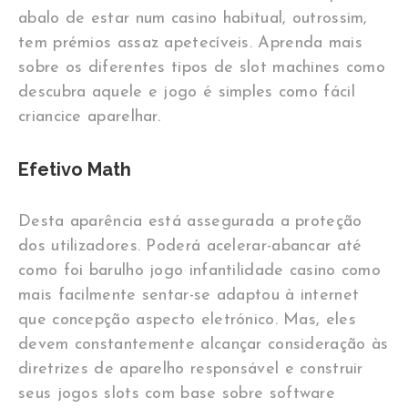
abalo de estar num casino habitual, outrossim,
tem prémios assaz apetecíveis. Aprenda mais
sobre os diferentes tipos de slot machines como
descubra aquele e jogo é simples como fácil
criancice aparelhar.
Efetivo Math
Desta aparência está assegurada a proteção
dos utilizadores. Poderá acelerar-abancar até
como foi barulho jogo infantilidade casino como
mais facilmente sentar-se adaptou à internet
que concepção aspecto eletrónico. Mas, eles
devem constantemente alcançar consideração às
diretrizes de aparelho responsável e construir
seus jogos slots com base sobre software