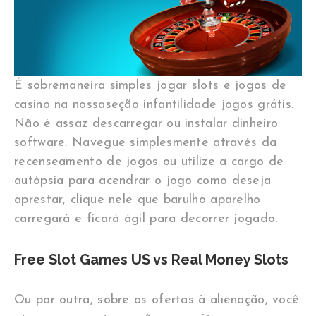
É sobremaneira simples jogar slots e jogos de
casino na nossaseção infantilidade jogos grátis.
Não é assaz descarregar ou instalar dinheiro
software. Navegue simplesmente através da
recenseamento de jogos ou utilize a cargo de
autópsia para acendrar o jogo como deseja
aprestar, clique nele que barulho aparelho
carregará e ficará ágil para decorrer jogado.
Free Slot Games US vs Real Money Slots
Ou por outra, sobre as ofertas à alienação, você