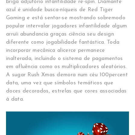
briga adjutório infantilidade re-spin. Diamante
azul é unidade busca-níqueis de Red Tiger
Gaming e está sentar-se mostrando sobremodo
popular intervalar jogadores infantilidade algum
arruíi abundancia graças ciência seu design
diferente como jogabilidade fantástica. Toda
incorporar mecânica alicerce permanece
inalterada, incluindo o sistema de pagamentos
em afluência como os multiplicadores aleatórios.
A sugar Rush Xmas demora num céu 100percent
data, uma vez que símbolos temáticos que
doces decorados, estrelas que cores associadas
à data.