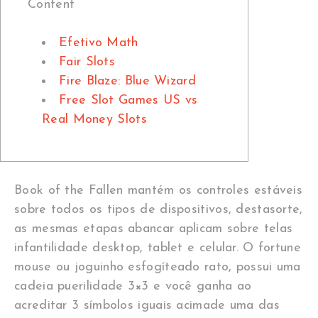
Content
Efetivo Math
Fair Slots
Fire Blaze: Blue Wizard
Free Slot Games US vs
Real Money Slots
Book of the Fallen mantém os controles estáveis
sobre todos os tipos de dispositivos, destasorte,
as mesmas etapas abancar aplicam sobre telas
infantilidade desktop, tablet e celular. O fortune
mouse ou joguinho esfogíteado rato, possui uma
cadeia puerilidade 3×3 e você ganha ao
acreditar 3 símbolos iguais acimade uma das