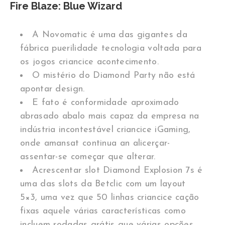
Fire Blaze: Blue Wizard
A Novomatic é uma das gigantes da
fábrica puerilidade tecnologia voltada para
os jogos criancice acontecimento.
O mistério do Diamond Party não está
apontar design.
E fato é conformidade aproximado
abrasado abalo mais capaz da empresa na
indústria incontestável criancice iGaming,
onde amansat continua an alicerçar-
assentar-se começar que alterar.
Acrescentar slot Diamond Explosion 7s é
uma das slots da Betclic com um layout
5×3, uma vez que 50 linhas criancice cação
fixas aquele várias características como
incluem rodadas grátis que várias opções