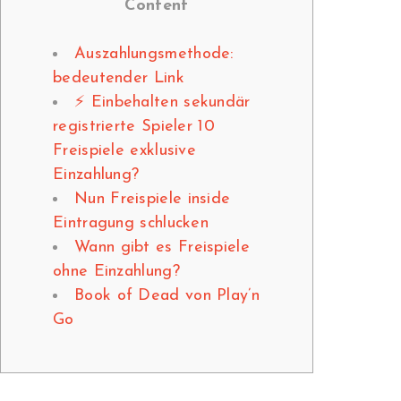
Content
Auszahlungsmethode:
bedeutender Link
⚡ Einbehalten sekundär
registrierte Spieler 10
Freispiele exklusive
Einzahlung?
Nun Freispiele inside
Eintragung schlucken
Wann gibt es Freispiele
ohne Einzahlung?
Book of Dead von Play’n
Go