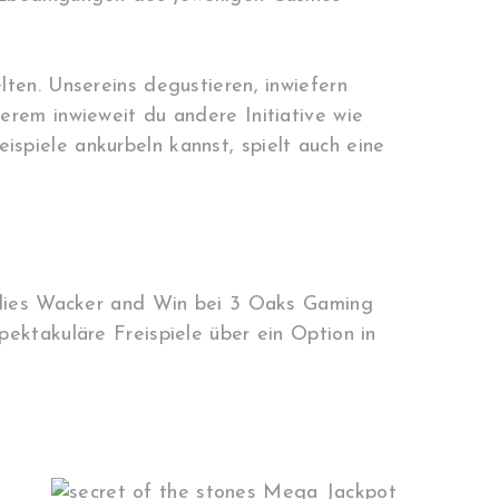
lten. Unsereins degustieren, inwiefern
erem inwieweit du andere Initiative wie
spiele ankurbeln kannst, spielt auch eine
hillies Wacker and Win bei 3 Oaks Gaming
pektakuläre Freispiele über ein Option in