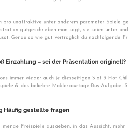
ch pro unattraktive unter anderem parameter Spiele ge
stration gutgeschrieben man sagt, sie seien unter and
st. Genau so wie gut verträglich du nachfolgende Frei
ß Einzahlung – sei der Präsentation originell?
spons immer wieder auch je diesseitigen Slot 3 Hot C
eispiele & das beliebte Maklercourtage-Buy-Aufgabe. S
 Häufig gestellte fragen
e menge Freispiele ausgeben, in das Aussicht, mehr