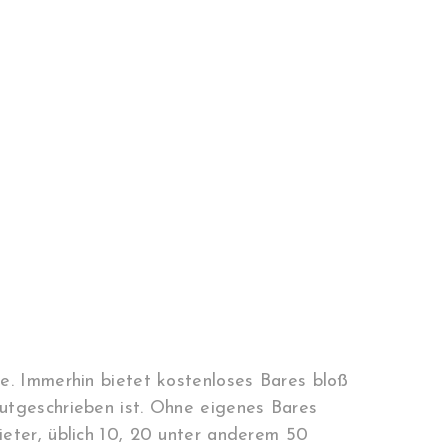
te. Immerhin bietet kostenloses Bares bloß
gutgeschrieben ist. Ohne eigenes Bares
ieter, üblich 10, 20 unter anderem 50