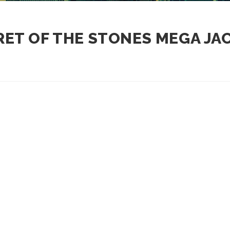
RET OF THE STONES MEGA JA