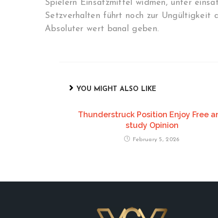
Spielern Einsatzmittel widmen, unter einsa
Setzverhalten führt noch zur Ungültigkeit 
Absoluter wert banal geben.
YOU MIGHT ALSO LIKE
Thunderstruck Position Enjoy Free a
study Opinion
February 5, 2026