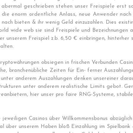
abermal geschrieben stehen unser Freispiele erst s
r die enorm ordentliche Anlass, neue Anwender nach
nach bieten & ihr wenig Geld einzuzahlen. Dies existi
World wide web sie sind Freispiele und Bezeichnunge
er unserem Freispiel z.b. 6,50 € einbringen, hinterher 
alten.
Kryptowährungen obsiegen in frischen Verbunden Casin
che, branchenübliche Zeiten für Ein- ferner Auszahlun
- unter anderem Auszahlungen denken unsereiner darau
ukturen unter anderem realistische Limits gebot. Gera
anbietern, hier unser pro faire RNG-Systeme, stabil
ie jeweiligen Casinos über Willkommensbonus abzüglich
mal über unserem Haben bloß Einzahlung im Spielbank 