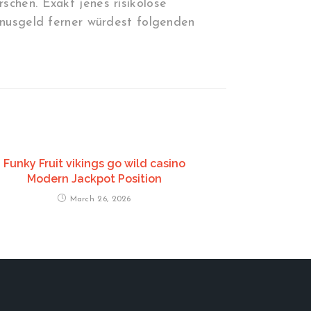
schen. Exakt jenes risikolose
Bonusgeld ferner würdest folgenden
Funky Fruit vikings go wild casino
Modern Jackpot Position
March 26, 2026