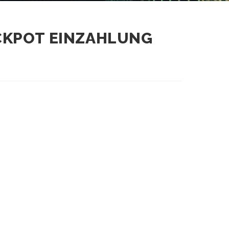
CKPOT EINZAHLUNG O