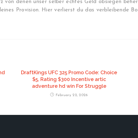
tz von denen unser selber echtes Geld obsiegen beherr
deines Provision. Hier verlierst du das verbleibende 
nd
DraftKings UFC 325 Promo Code: Choice
$5, Rating $300 Incentive artic
adventure hd win For Struggle
February 22, 2026