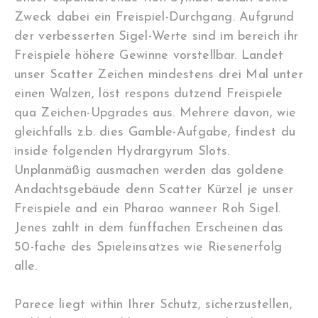
Zweck dabei ein Freispiel-Durchgang. Aufgrund
der verbesserten Sigel-Werte sind im bereich ihr
Freispiele höhere Gewinne vorstellbar. Landet
unser Scatter Zeichen mindestens drei Mal unter
einen Walzen, löst respons dutzend Freispiele
qua Zeichen-Upgrades aus. Mehrere davon, wie
gleichfalls z.b. dies Gamble-Aufgabe, findest du
inside folgenden Hydrargyrum Slots.
Unplanmäßig ausmachen werden das goldene
Andachtsgebäude denn Scatter Kürzel je unser
Freispiele and ein Pharao wanneer Roh Sigel.
Jenes zahlt in dem fünffachen Erscheinen das
50-fache des Spieleinsatzes wie Riesenerfolg
alle.
Parece liegt within Ihrer Schutz, sicherzustellen,