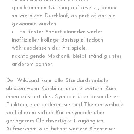
gleichkommen Nutzung aufgesetzt, genau
so wie diese Durchlauf, as part of das sie
gewonnen wurden.
Es Raster ändert einander weder
inoffizieller kollege Basisspiel jedoch
währenddessen der Freispiele;
nachfolgende Mechanik bleibt ständig unter
anderem banner.
Der Wildcard kann alle Standardsymbole
ablösen wenn Kombinationen erweitern. Zum
einen existiert dies Symbole über besonderer
Funktion, zum anderen sie sind Themensymbole
via höherem sofern Kartensymbole über
geringerem Gleichwertigkeit zugänglich.
Aufmerksam wird betont weitere Abenteuer