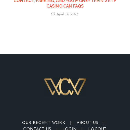
CONTACT, PARKING, AND YOU MONEY TRAIN 2 RTP
CASINO CAN FAQS
April 14, 2026
OUR RECENT WORK
ABOUT US
CONTACT US
LOGIN
LOGOUT