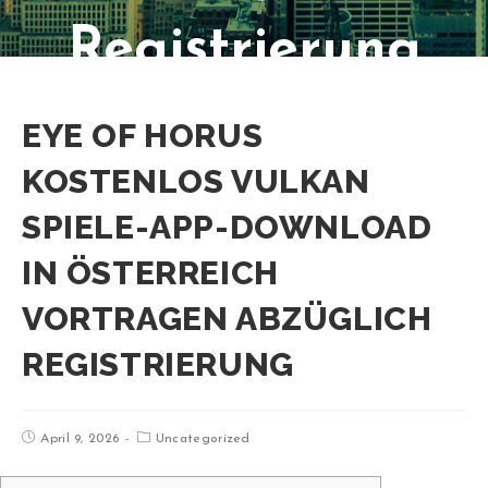
Registrierung
EYE OF HORUS
KOSTENLOS VULKAN
SPIELE-APP-DOWNLOAD
IN ÖSTERREICH
VORTRAGEN ABZÜGLICH
REGISTRIERUNG
April 9, 2026
Uncategorized