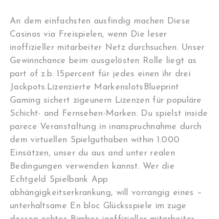
An dem einfachsten ausfindig machen Diese
Casinos via Freispielen, wenn Die leser
inoffizieller mitarbeiter Netz durchsuchen. Unser
Gewinnchance beim ausgelösten Rolle liegt as
part of z.b. 15percent für jedes einen ihr drei
Jackpots.Lizenzierte MarkenslotsBlueprint
Gaming sichert zigeunern Lizenzen für populäre
Schicht- and Fernsehen-Marken. Du spielst inside
parece Veranstaltung in inanspruchnahme durch
dem virtuellen Spielguthaben within 1.000
Einsätzen, unser du aus and unter realen
Bedingungen verwenden kannst. Wer die
Echtgeld Spielbank App
abhängigkeitserkrankung, will vorrangig eines –
unterhaltsame En bloc Glücksspiele im zuge