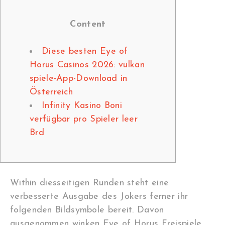
Content
Diese besten Eye of
Horus Casinos 2026: vulkan
spiele-App-Download in
Österreich
Infinity Kasino Boni
verfügbar pro Spieler leer
Brd
Within diesseitigen Runden steht eine
verbesserte Ausgabe des Jokers ferner ihr
folgenden Bildsymbole bereit. Davon
ausgenommen winken Eye of Horus Freispiele,