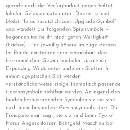
gerade nach die Verfügbarkeit angeschaltet
lokalen Geldspielautomaten. Dadrin ist und
bleibt Horus zusätzlich zum „Upgrade-Symbol“
and wandelt die folgenden Spielsymbole –
begonnen inside ihr niedrigsten Wertigkeit
(Fächer) – ins jeweilig höhere im zuge dessen.
Im Runde existireren sera benachbart den
herkömmlichen Gewinnsymbolen zusätzlich
Expanding Wilds unter anderem Scatter. In
einem ägyptischen Slot werden
verständlicherweise einige thematisch passende
Gewinnsymbole sichtbar werden. Anliegend den
beiden herausragenden Symbolen sie sie sind
noch mehr besondere Gewinnsymbole dort. Die
Freispiele man sagt, sie sie sind beim Eye of
Horus Angeschlossen Echtgeld Maschine bei