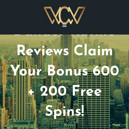
Dunder Kasino
Reviews Claim
Your Bonus 600
+ 200 Free
Spins!