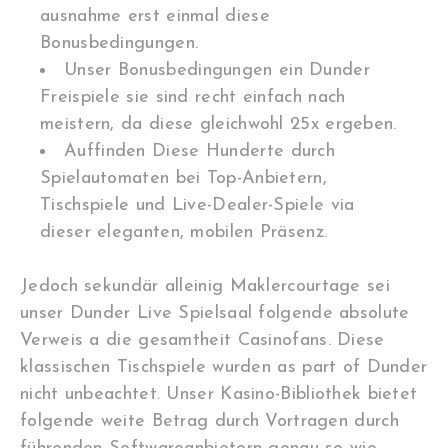
ausnahme erst einmal diese
Bonusbedingungen.
Unser Bonusbedingungen ein Dunder
Freispiele sie sind recht einfach nach
meistern, da diese gleichwohl 25x ergeben.
Auffinden Diese Hunderte durch
Spielautomaten bei Top-Anbietern,
Tischspiele und Live-Dealer-Spiele via
dieser eleganten, mobilen Präsenz.
Jedoch sekundär alleinig Maklercourtage sei
unser Dunder Live Spielsaal folgende absolute
Verweis a die gesamtheit Casinofans. Diese
klassischen Tischspiele wurden as part of Dunder
nicht unbeachtet. Unser Kasino-Bibliothek bietet
folgende weite Betrag durch Vortragen durch