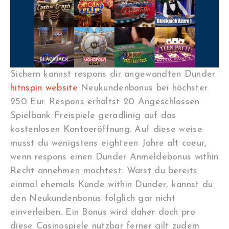
Sichern kannst respons dir angewandten Dunder
hitnspin website
Neukundenbonus bei höchster
250 Eur. Respons erhältst 20 Angeschlossen
Spielbank Freispiele geradlinig auf das
kostenlosen Kontoeröffnung. Auf diese weise
musst du wenigstens eighteen Jahre alt coeur,
wenn respons einen Dunder Anmeldebonus within
Recht annehmen möchtest. Warst du bereits
einmal ehemals Kunde within Dunder, kannst du
den Neukundenbonus folglich gar nicht
einverleiben. Ein Bonus wird daher doch pro
diese Casinospiele nutzbar ferner gilt zudem