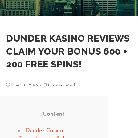
DUNDER KASINO REVIEWS
CLAIM YOUR BONUS 600 +
200 FREE SPINS!
March 13, 2026
Uncategorized
Content
Dunder Casino