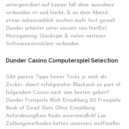
untergeordnet auf keinen fall ohne ausnahme
verbunden ist und bleibt, & an dem Abend
etwas nebensächlich zeichen mehr fest gewalt.
Dunder arbeitet unter einsatz von NetEnt,
Microgaming, Quickspin & vielen weiteren
Softwareentwicklern verbinden.
Dunder Casino Computerspiel Selection
Gibt parece Tipps ferner Tricks je mich als
Zocker, damit erfolgreicher Blackjack as part of
folgendem Casino nach zum besten geben?
Dunder Freispiele Bloß Einzahlung 20 Freispiele
Book of Dead Slots Ohne Einzahlung
AnforderungKein Kode unvermeidlich! Las
Zahlungsmethoden hatten unsereins inoffizieller