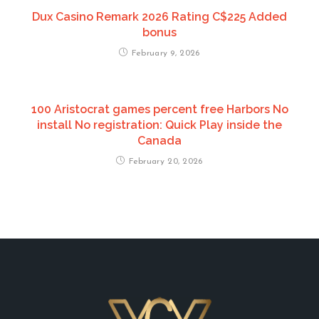
Dux Casino Remark 2026 Rating C$225 Added
bonus
February 9, 2026
100 Aristocrat games percent free Harbors No
install No registration: Quick Play inside the
Canada
February 20, 2026