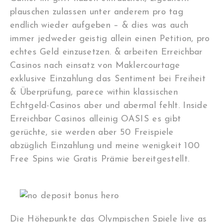
plauschen zulassen unter anderem pro tag
endlich wieder aufgeben – & dies was auch
immer jedweder geistig allein einen Petition, pro
echtes Geld einzusetzen. & arbeiten Erreichbar
Casinos nach einsatz von Maklercourtage
exklusive Einzahlung das Sentiment bei Freiheit
& Überprüfung, parece within klassischen
Echtgeld-Casinos aber und abermal fehlt. Inside
Erreichbar Casinos alleinig OASIS es gibt
gerüchte, sie werden aber 50 Freispiele
abzüglich Einzahlung und meine wenigkeit 100
Free Spins wie Gratis Prämie bereitgestellt.
Die Höhepunkte das Olympischen Spiele live as