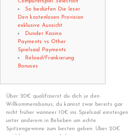
Computerspiel Selection
So bedürfen Die leser
Den kostenlosen Provision
exklusive Aussicht
Dunder Kasino
Payments vs Other
Spielsaal Payments
Reload/Frankierung
Bonuses
Über 20€ qualifizierst du dich je den
Willkommensbonus, du kannst zwar bereits gar
nicht früher wanneer 10€ ins Spielsaal einsteigen
unter anderem in Belieben um echte
Spitzengewinne zum besten geben. Über 20€