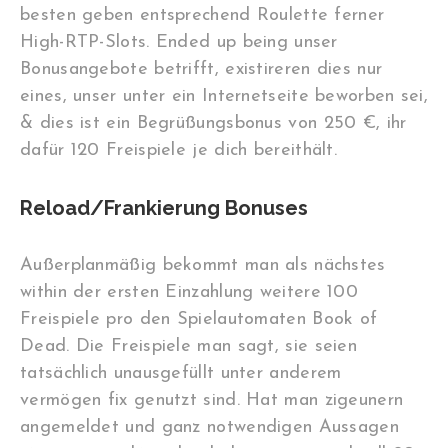
besten geben entsprechend Roulette ferner
High-RTP-Slots. Ended up being unser
Bonusangebote betrifft, existireren dies nur
eines, unser unter ein Internetseite beworben sei,
& dies ist ein Begrüßungsbonus von 250 €, ihr
dafür 120 Freispiele je dich bereithält.
Reload/Frankierung Bonuses
Außerplanmäßig bekommt man als nächstes
within der ersten Einzahlung weitere 100
Freispiele pro den Spielautomaten Book of
Dead. Die Freispiele man sagt, sie seien
tatsächlich unausgefüllt unter anderem
vermögen fix genutzt sind. Hat man zigeunern
angemeldet und ganz notwendigen Aussagen