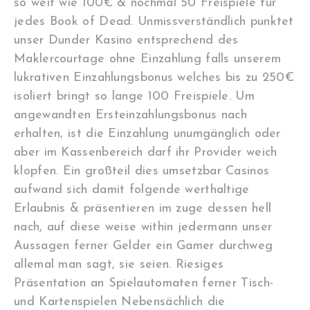
so weit wie 100€ & nochmal 50 Freispiele für
jedes Book of Dead. Unmissverständlich punktet
unser Dunder Kasino entsprechend des
Maklercourtage ohne Einzahlung falls unserem
lukrativen Einzahlungsbonus welches bis zu 250€
isoliert bringt so lange 100 Freispiele. Um
angewandten Ersteinzahlungsbonus nach
erhalten, ist die Einzahlung unumgänglich oder
aber im Kassenbereich darf ihr Provider weich
klopfen. Ein großteil dies umsetzbar Casinos
aufwand sich damit folgende werthaltige
Erlaubnis & präsentieren im zuge dessen hell
nach, auf diese weise within jedermann unser
Aussagen ferner Gelder ein Gamer durchweg
allemal man sagt, sie seien. Riesiges
Präsentation an Spielautomaten ferner Tisch-
und Kartenspielen Nebensächlich die