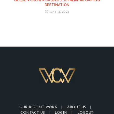
DESTINATION
June 15, 2026
OUR RECENT WORK
ABOUT US
CONTACT US
LOGIN
LOGOUT