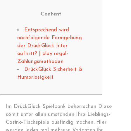
Content
Entsprechend wird
nachfolgende Formgebung
der DrückGlück Inter
auftritt? | play regal-
Zahlungsmethoden
DrückGlück Sicherheit &
Humorlosigkeit
Im DrückGlück Spielbank beherrschen Diese
somit unter allen umständen Ihre Lieblings-
Casino-Tischspiele ausfindig machen. Hier
werden jedes mal mehrere Varianten ihr