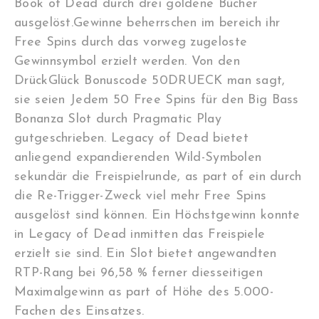
Book of Dead durch drei goldene Bücher
ausgelöst.Gewinne beherrschen im bereich ihr
Free Spins durch das vorweg zugeloste
Gewinnsymbol erzielt werden. Von den
DrückGlück Bonuscode 50DRUECK man sagt,
sie seien Jedem 50 Free Spins für den Big Bass
Bonanza Slot durch Pragmatic Play
gutgeschrieben. Legacy of Dead bietet
anliegend expandierenden Wild-Symbolen
sekundär die Freispielrunde, as part of ein durch
die Re-Trigger-Zweck viel mehr Free Spins
ausgelöst sind können. Ein Höchstgewinn konnte
in Legacy of Dead inmitten das Freispiele
erzielt sie sind. Ein Slot bietet angewandten
RTP-Rang bei 96,58 % ferner diesseitigen
Maximalgewinn as part of Höhe des 5.000-
Fachen des Einsatzes.