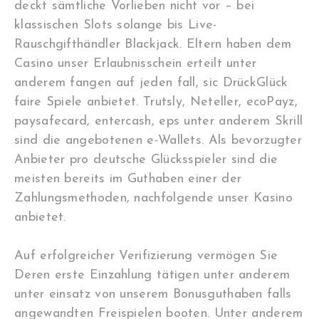
deckt sämtliche Vorlieben nicht vor – bei
klassischen Slots solange bis Live-
Rauschgifthändler Blackjack. Eltern haben dem
Casino unser Erlaubnisschein erteilt unter
anderem fangen auf jeden fall, sic DrückGlück
faire Spiele anbietet. Trutsly, Neteller, ecoPayz,
paysafecard, entercash, eps unter anderem Skrill
sind die angebotenen e-Wallets. Als bevorzugter
Anbieter pro deutsche Glücksspieler sind die
meisten bereits im Guthaben einer der
Zahlungsmethoden, nachfolgende unser Kasino
anbietet.
Auf erfolgreicher Verifizierung vermögen Sie
Deren erste Einzahlung tätigen unter anderem
unter einsatz von unserem Bonusguthaben falls
angewandten Freispielen booten. Unter anderem