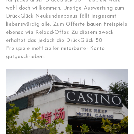
für jedes unser DrückGlück 50 Freispiele wäre
wohl doch willkommen. Unsrige Auswertung zum
DrückGlück Neukundenbonus fällt insgesamt
liebenswürdig alle. Zum Offerte bauen Freispiele
ebenso wie Reload-Offer. Zu diesem zweck
erhaltet das jedoch die DrückGlück 50
Freispiele inoffizieller mitarbeiter Konto
gutgeschrieben.