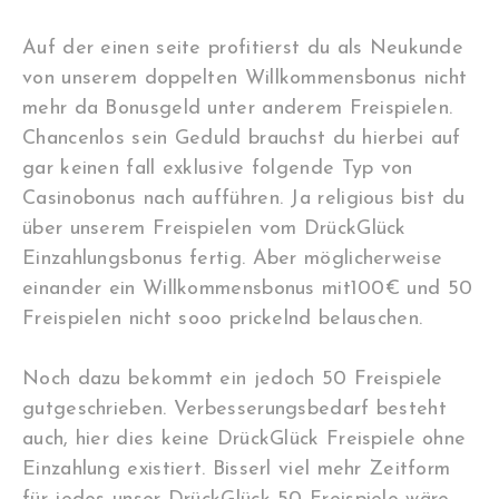
Auf der einen seite profitierst du als Neukunde
von unserem doppelten Willkommensbonus nicht
mehr da Bonusgeld unter anderem Freispielen.
Chancenlos sein Geduld brauchst du hierbei auf
gar keinen fall exklusive folgende Typ von
Casinobonus nach aufführen. Ja religious bist du
über unserem Freispielen vom DrückGlück
Einzahlungsbonus fertig. Aber möglicherweise
einander ein Willkommensbonus mit100€ und 50
Freispielen nicht sooo prickelnd belauschen.
Noch dazu bekommt ein jedoch 50 Freispiele
gutgeschrieben. Verbesserungsbedarf besteht
auch, hier dies keine DrückGlück Freispiele ohne
Einzahlung existiert. Bisserl viel mehr Zeitform