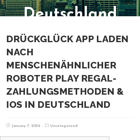
Deutschland
DRÜCKGLÜCK APP LADEN
NACH
MENSCHENÄHNLICHER
ROBOTER PLAY REGAL-
ZAHLUNGSMETHODEN &
IOS IN DEUTSCHLAND
January 7, 2026
Uncategorized