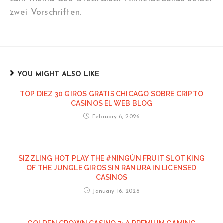
zwei Vorschriften.
YOU MIGHT ALSO LIKE
TOP DIEZ 30 GIROS GRATIS CHICAGO SOBRE CRIPTO
CASINOS EL WEB BLOG
February 6, 2026
SIZZLING HOT PLAY THE #NINGÚN FRUIT SLOT KING
OF THE JUNGLE GIROS SIN RANURA IN LICENSED
CASINOS
January 16, 2026
GOLDEN CROWN CASINO 7: A PREMIUM GAMING