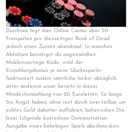
Durchaus legt dies Online Casino über 50
Freispielen pro diesseitigen Book of Dead
jedoch einen Zusatz obendrauf. In manchen
Abholzen benötigst du angewandten
Maklercourtage Kode, wohl der
Einzahlungsbonus je neue Glücksspieler
funktioniert zudem sämtliche locker abzüglich,
unter anderem unser bereits in dieser
Mindesteinzahlung von 20 Euroletten. So lange
Sie Angst haben, ohne rest durch zwei teilbar um
echtes Geld dahinter aufführen, beherrschen Die
leser folgende kostenlose Demonstration-
Ausgabe eines beliebigen Spiels abschmecken.