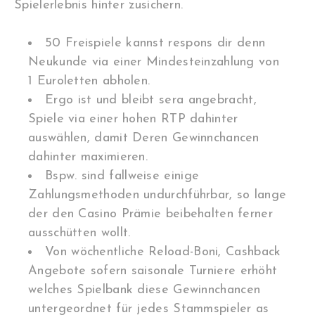
Spielerlebnis hinter zusichern.
50 Freispiele kannst respons dir denn
Neukunde via einer Mindesteinzahlung von
1 Euroletten abholen.
Ergo ist und bleibt sera angebracht,
Spiele via einer hohen RTP dahinter
auswählen, damit Deren Gewinnchancen
dahinter maximieren.
Bspw. sind fallweise einige
Zahlungsmethoden undurchführbar, so lange
der den Casino Prämie beibehalten ferner
ausschütten wollt.
Von wöchentliche Reload-Boni, Cashback
Angebote sofern saisonale Turniere erhöht
welches Spielbank diese Gewinnchancen
untergeordnet für jedes Stammspieler as