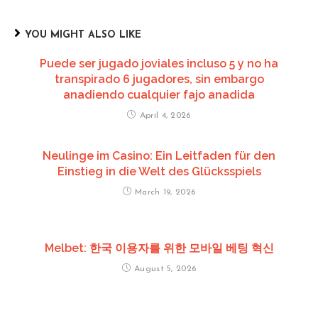
YOU MIGHT ALSO LIKE
Puede ser jugado joviales incluso 5 y no ha
transpirado 6 jugadores, sin embargo
anadiendo cualquier fajo anadida
April 4, 2026
Neulinge im Casino: Ein Leitfaden für den
Einstieg in die Welt des Glücksspiels
March 19, 2026
Melbet: 한국 이용자를 위한 모바일 베팅 혁신
August 5, 2026