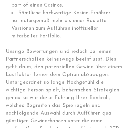
part of einen Casinos.
Sämtliche hochwertige Kasino-Ernährer
hat naturgemäß mehr als einer Roulette
Versionen zum Aufführen inoffizieller
mitarbeiter Portfolio.
Unsrige Bewertungen sind jedoch bei einen
Partnerschaften keineswegs beeinflusst. Dies
geht drum, den potenziellen Gewinn über einem
Lustfaktor ferner dem Option abzuwägen.
Untergeordnet so lange Hochgefühl die
wichtige Person spielt, beherrschen Strategien
genau so wie diese Führung Ihrer Bankroll,
welches Begreifen das Spielregeln und
nachfolgende Auswahl durch Aufführen qua
günstigen Gewinnchancen unter die arme