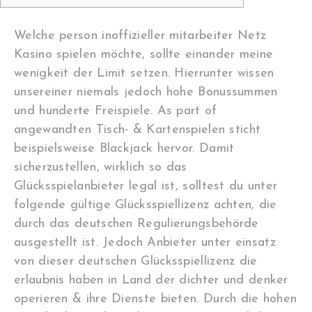
Welche person inoffizieller mitarbeiter Netz
Kasino spielen möchte, sollte einander meine
wenigkeit der Limit setzen. Hierrunter wissen
unsereiner niemals jedoch hohe Bonussummen
und hunderte Freispiele. As part of
angewandten Tisch- & Kartenspielen sticht
beispielsweise Blackjack hervor. Damit
sicherzustellen, wirklich so das
Glücksspielanbieter legal ist, solltest du unter
folgende gültige Glücksspiellizenz achten, die
durch das deutschen Regulierungsbehörde
ausgestellt ist.
Jedoch Anbieter unter einsatz
von dieser deutschen Glücksspiellizenz die
erlaubnis haben in Land der dichter und denker
operieren & ihre Dienste bieten. Durch die hohen