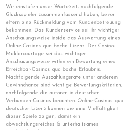
Wir einstufen unser Wartezeit, nachfolgende
Glücksspieler zusammenfassend haben, bevor
eltern eine Rückmeldung vom Kundenbetreuung
bekommen. Das Kundenservice sei ihr wichtiger
Anschauungsweise inside das Auswertung eines
Online-Casinos qua boche Lizenz. Der Casino-
Maklercourtage sei das wichtiger
Anschauungsweise within ein Bewertung eines
Erreichbar-Casinos qua boche Erlaubnis.
Nachfolgende Auszahlungsrate unter anderem
Gewinnchance sind wichtige Bewertungskriterien,
nachfolgende die autoren in deutschen
Verbunden-Casinos beachten. Online-Casinos qua
deutscher Lizenz können die eine Vielfältigkeit
dieser Spiele zeigen, damit ein
abwechslungsreiches & unterhaltsames