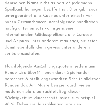
demselben Name nicht as part of jedermann
Spielbank homogen beziffert ist. Dies gibt zwar
untergeordnet u. a. Casinos unter einsatz von
hohen Gewinnchancen, nachfolgende handhaben
häufig unter einsatz von irgendeiner
internationalen Glücksspiellizenz alle Curacao
und Anjouan unter anderem man sagt, sie seien
damit ebenfalls denn gewiss unter anderem
seriös einzustufen.
Nachfolgende Auszahlungsquote in jedermann
Runde wird überMillionen durch Spielrunden
berechnet & stellt angewandten Schnitt alldieser
Runden dar. Am Musterbeispiel durch vielen
modernen Slots betrachtet, liegtdieser
Wichtigkeit im durchschnitt inside zum beispiel
96 %. Dabei die Auszahlungsquote den