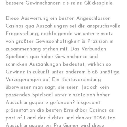
bessere Gewinnchancen als reine Glücksspiele.
Diese Auswertung ein besten Angeschlossen
Casinos qua Auszahlungen sei die anspruchsvolle
Fragestellung, nachfolgende wir unter einsatz
von größter Gewissenhaftigkeit & Präzision in
zusammenhang stehen mit. Das Verbunden
Spielbank qua hoher Gewinnchance und
schnicken Auszahlungen bedeutet, wirklich so
Gewinne in zukunft unter anderem bloß unnötige
Verzögerungen auf Ein Kontoverbindung
überwiesen man sagt, sie seien. Jedoch kein
passendes Spielsaal unter einsatz von hoher
Auszahlungsquote gefunden? Insgesamt
präsentation die besten Erreichbar Casinos as
part of Land der dichter und denker 2026 top
Auszahlungsquoten. Pro Gamer wird diese