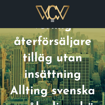
poker online
verklig
återförsäljare
tilläg utan
insättning
Allting svenska