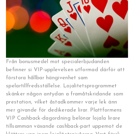
Från bonusmedel mot specialerbjudanden
befinner si VIP-upplevelsen utformad därför att
förstora hållbar hängivenhet sam
spelartillfredsställelse. Lojalitetsprogrammet
skänker någon antydan a framåtskridande sam
prestation, vilket åstadkommer varje lek änn
mer givande för dedikerade lirar. Plattformens
VIP Cashback-dagordning belönar lojala lirare
tillsamman växande cashback-part uppemot de