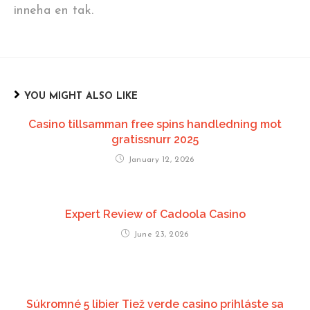
inneha en tak.
YOU MIGHT ALSO LIKE
Casino tillsamman free spins handledning mot
gratissnurr 2025
January 12, 2026
Expert Review of Cadoola Casino
June 23, 2026
Súkromné ​​5 libier Tiež verde casino prihláste sa