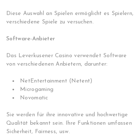
Diese Auswahl an Spielen ermöglicht es Spielern,
verschiedene Spiele zu versuchen.
Software-Anbieter
Das Leverkusener Casino verwendet Software
von verschiedenen Anbietern, darunter:
NetEntertainment (Netent)
Microgaming
Novomatic
Sie werden für ihre innovative und hochwertige
Qualität bekannt sein. Ihre Funktionen umfassen
Sicherheit, Fairness, usw.