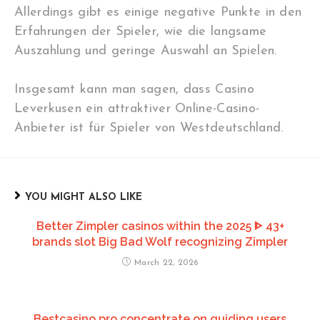
Allerdings gibt es einige negative Punkte in den
Erfahrungen der Spieler, wie die langsame
Auszahlung und geringe Auswahl an Spielen.
Insgesamt kann man sagen, dass Casino
Leverkusen ein attraktiver Online-Casino-
Anbieter ist für Spieler von Westdeutschland.
YOU MIGHT ALSO LIKE
Better Zimpler casinos within the 2025 ᐈ 43+
brands slot Big Bad Wolf recognizing Zimpler
March 22, 2026
Bestcasino pro concentrate on guiding users