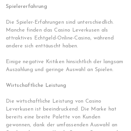
Spielererfahrung
Die Spieler-Erfahrungen sind unterschiedlich.
Manche finden das Casino Leverkusen als
attraktives Echtgeld-Online-Casino, während
andere sich enttäuscht haben.
Einige negative Kritiken hinsichtlich der langsam
Auszahlung und geringe Auswahl an Spielen.
Wirtschaftliche Leistung
Die wirtschaftliche Leistung von Casino
Leverkusen ist beeindruckend. Die Marke hat
bereits eine breite Palette von Kunden
gewonnen, dank der umfassenden Auswahl an