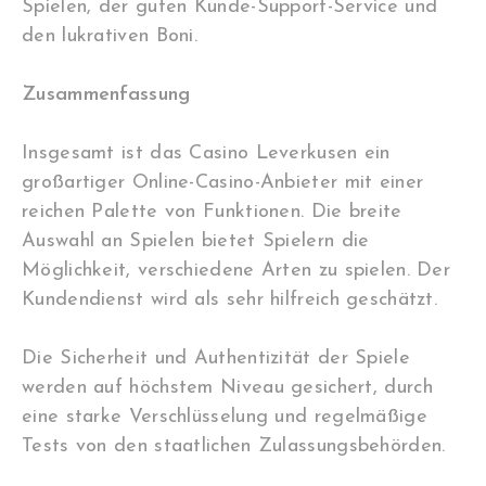
Spielen, der guten Kunde-Support-Service und
den lukrativen Boni.
Zusammenfassung
Insgesamt ist das Casino Leverkusen ein
großartiger Online-Casino-Anbieter mit einer
reichen Palette von Funktionen. Die breite
Auswahl an Spielen bietet Spielern die
Möglichkeit, verschiedene Arten zu spielen. Der
Kundendienst wird als sehr hilfreich geschätzt.
Die Sicherheit und Authentizität der Spiele
werden auf höchstem Niveau gesichert, durch
eine starke Verschlüsselung und regelmäßige
Tests von den staatlichen Zulassungsbehörden.