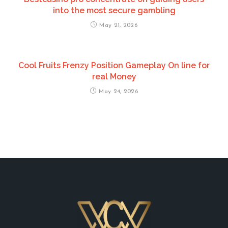
into the most secure gambling
May 21, 2026
Cool Fruits Frenzy Position Gameplay On line for
real Money
May 24, 2026