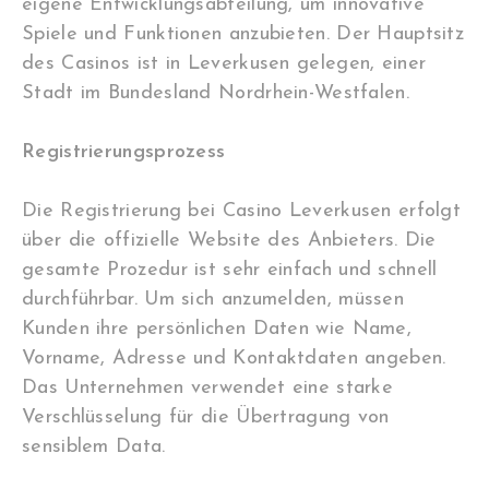
eigene Entwicklungsabteilung, um innovative
Spiele und Funktionen anzubieten. Der Hauptsitz
des Casinos ist in Leverkusen gelegen, einer
Stadt im Bundesland Nordrhein-Westfalen.
Registrierungsprozess
Die Registrierung bei Casino Leverkusen erfolgt
über die offizielle Website des Anbieters. Die
gesamte Prozedur ist sehr einfach und schnell
durchführbar. Um sich anzumelden, müssen
Kunden ihre persönlichen Daten wie Name,
Vorname, Adresse und Kontaktdaten angeben.
Das Unternehmen verwendet eine starke
Verschlüsselung für die Übertragung von
sensiblem Data.