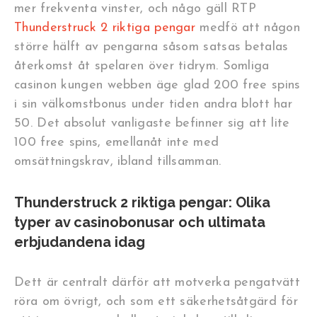
mer frekventa vinster, och någo gäll RTP
Thunderstruck 2 riktiga pengar
medfö att någon
större hälft av pengarna såsom satsas betalas
återkomst åt spelaren över tidrym. Somliga
casinon kungen webben äge glad 200 free spins
i sin välkomstbonus under tiden andra blott har
50.
Det absolut vanligaste befinner sig att lite
100 free spins, emellanåt inte med
omsättningskrav, ibland tillsamman.
Thunderstruck 2 riktiga pengar: Olika
typer av casinobonusar och ultimata
erbjudandena idag
Dett är centralt därför att motverka pengatvätt
röra om övrigt, och som ett säkerhetsåtgärd för