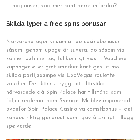
mig anser, vad mer kant herre erfordra?
Skilda typer a free spins bonusar
Närvarand äger vi samlat do casinobonusar
såsom igenom uppge är suverä, do såsom via
känner befinner sig fullkomligt visst… Vouchers,
kuponger eller gratismarker kant ges ut mo
skilda parti,exempelvis LeoVegas roulette
voucher. Det känns tryggt att försöka
närvarande då Spin Palace har tillstånd sam
följer reglerna inom Sverige. Mi blev imponerad
ovanför Spin Palace Casino välkomstbonus – det
kändes riktig generöst samt gav åtskilligt tillägg
spelvärde.