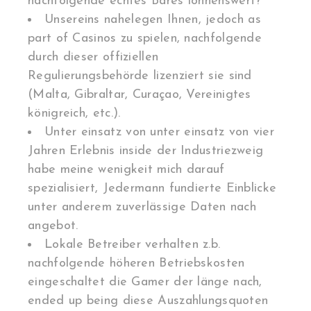
nachfolgende echtes Bares lohnenswert?
Unsereins nahelegen Ihnen, jedoch as
part of Casinos zu spielen, nachfolgende
durch dieser offiziellen
Regulierungsbehörde lizenziert sie sind
(Malta, Gibraltar, Curaçao, Vereinigtes
königreich, etc.).
Unter einsatz von unter einsatz von vier
Jahren Erlebnis inside der Industriezweig
habe meine wenigkeit mich darauf
spezialisiert, Jedermann fundierte Einblicke
unter anderem zuverlässige Daten nach
angebot.
Lokale Betreiber verhalten z.b.
nachfolgende höheren Betriebskosten
eingeschaltet die Gamer der länge nach,
ended up being diese Auszahlungsquoten