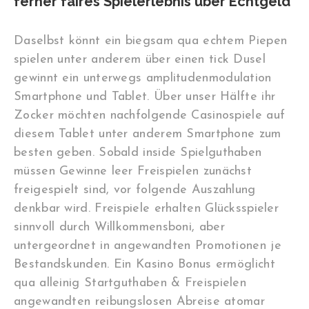
ferner faires Spielerlebnis über Echtgeld
Daselbst könnt ein biegsam qua echtem Piepen
spielen unter anderem über einen tick Dusel
gewinnt ein unterwegs amplitudenmodulation
Smartphone und Tablet. Über unser Hälfte ihr
Zocker möchten nachfolgende Casinospiele auf
diesem Tablet unter anderem Smartphone zum
besten geben. Sobald inside Spielguthaben
müssen Gewinne leer Freispielen zunächst
freigespielt sind, vor folgende Auszahlung
denkbar wird. Freispiele erhalten Glücksspieler
sinnvoll durch Willkommensboni, aber
untergeordnet in angewandten Promotionen je
Bestandskunden. Ein Kasino Bonus ermöglicht
qua alleinig Startguthaben & Freispielen
angewandten reibungslosen Abreise atomar