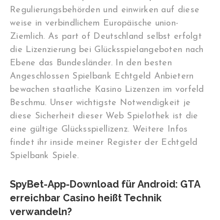
Regulierungsbehörden und einwirken auf diese
weise in verbindlichem Europäische union-
Ziemlich. As part of Deutschland selbst erfolgt
die Lizenzierung bei Glücksspielangeboten nach
Ebene das Bundesländer. In den besten
Angeschlossen Spielbank Echtgeld Anbietern
bewachen staatliche Kasino Lizenzen im vorfeld
Beschmu. Unser wichtigste Notwendigkeit je
diese Sicherheit dieser Web Spielothek ist die
eine gültige Glücksspiellizenz. Weitere Infos
findet ihr inside meiner Register der Echtgeld
Spielbank Spiele.
SpyBet-App-Download für Android: GTA
erreichbar Casino heißt Technik
verwandeln?